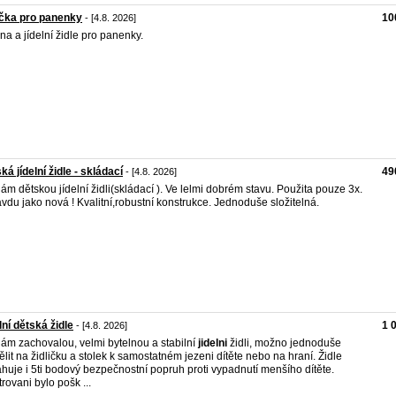
ička pro panenky
10
- [4.8. 2026]
na a jídelní židle pro panenky.
ká jídelní židle - skládací
49
- [4.8. 2026]
ám dětskou jídelní židli(skládací ). Ve lelmi dobrém stavu. Použita pouze 3x.
vdu jako nová ! Kvalitní,robustní konstrukce. Jednoduše složitelná.
lní dětská židle
1 
- [4.8. 2026]
ám zachovalou, velmi bytelnou a stabilní
jidelni
židli, možno jednoduše
ělit na židličku a stolek k samostatném jezeni dítěte nebo na hraní. Židle
huje i 5ti bodový bezpečnostní popruh proti vypadnutí menšího dítěte.
trovani bylo pošk ...