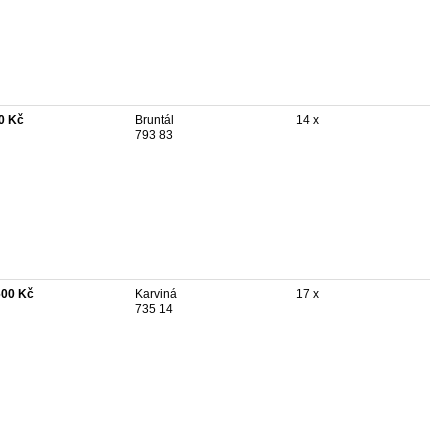
0 Kč
Bruntál
14 x
793 83
600 Kč
Karviná
17 x
735 14