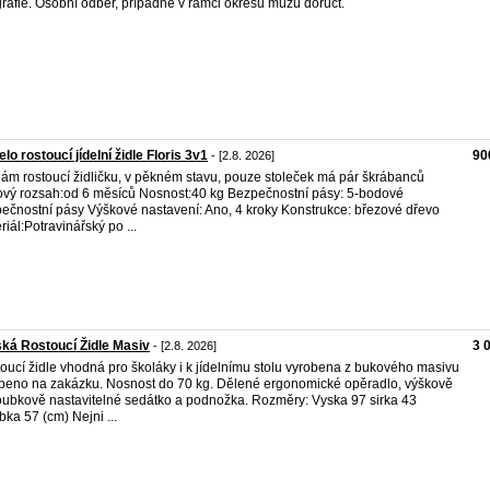
grafie. Osobní odběr, případně v rámci okresu můžu doručt.
elo rostoucí jídelní židle Floris 3v1
90
- [2.8. 2026]
ám rostoucí židličku, v pěkném stavu, pouze stoleček má pár škrábanců
vý rozsah:od 6 měsíců Nosnost:40 kg Bezpečnostní pásy: 5-bodové
ečnostní pásy Výškové nastavení: Ano, 4 kroky Konstrukce: březové dřevo
riál:Potravinářský po ...
ká Rostoucí Židle Masiv
3 
- [2.8. 2026]
oucí židle vhodná pro školáky i k jídelnímu stolu vyrobena z bukového masivu
beno na zakázku. Nosnost do 70 kg. Dělené ergonomické opěradlo, výškově
oubkově nastavitelné sedátko a podnožka. Rozměry: Vyska 97 sirka 43
bka 57 (cm) Nejni ...