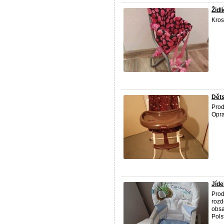
Židl
Kros
Děts
Prod
Opra
Jíde
Prod
rozd
obsa
Pols