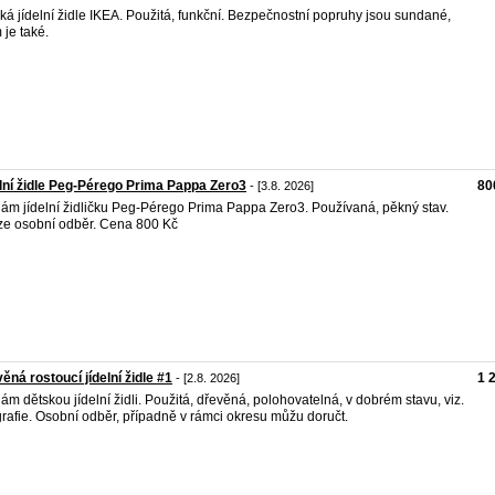
ká jídelní židle IKEA. Použitá, funkční. Bezpečnostní popruhy jsou sundané,
je také.
lní židle Peg-Pérego Prima Pappa Zero3
80
- [3.8. 2026]
ám jídelní židličku Peg-Pérego Prima Pappa Zero3. Používaná, pěkný stav.
e osobní odběr. Cena 800 Kč
ěná rostoucí jídelní židle #1
1 
- [2.8. 2026]
ám dětskou jídelní židli. Použitá, dřevěná, polohovatelná, v dobrém stavu, viz.
grafie. Osobní odběr, případně v rámci okresu můžu doručt.