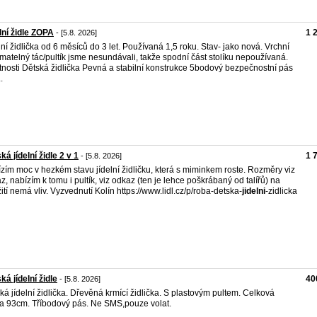
lní židle ZOPA
1 
- [5.8. 2026]
lní židlička od 6 měsíců do 3 let. Používaná 1,5 roku. Stav- jako nová. Vrchní
matelný tác/pultík jsme nesundávali, takže spodní část stolíku nepoužívaná.
tnosti Dětská židlička Pevná a stabilní konstrukce 5bodový bezpečnostní pás
.
ká jídelní židle 2 v 1
1 
- [5.8. 2026]
zím moc v hezkém stavu jídelní židličku, která s miminkem roste. Rozměry viz
z, nabízím k tomu i pultík, viz odkaz (ten je lehce poškrábaný od talířů) na
ití nemá vliv. Vyzvednutí Kolín https://www.lidl.cz/p/roba-detska-
jidelni
-zidlicka
ká jídelní židle
40
- [5.8. 2026]
ká jídelní židlička. Dřevěná krmící židlička. S plastovým pultem. Celková
a 93cm. Tříbodový pás. Ne SMS,pouze volat.