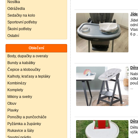
Nosítka
Odrážedla
Jíde
Sedačky na kolo
Jíde
Sportovní potřeby
odní
Školní potřeby
Vlas
6 p ..
Ostatní
Oblečení
Body, dupačky a overaly
Bundy a kabátky
Děts
Čepice a kloboučky
Nabí
Kalhoty, kraťasy a tepláky
odka
Kombinézy
použ
...
Komplety
Mikiny a svetry
Obuv
Plavky
Ponožky a punčocháče
Děts
Pyžámka a župánky
Děts
Rukavice a šály
výšk
Spodní prádlo