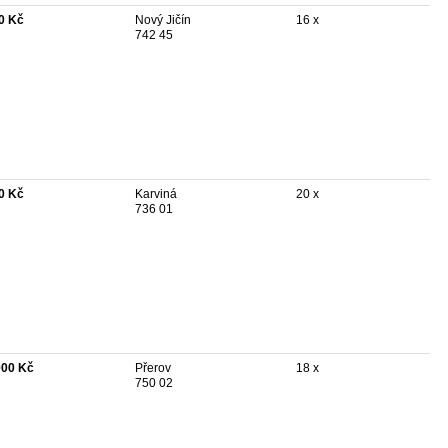
0 Kč
Nový Jičín
16 x
742 45
0 Kč
Karviná
20 x
736 01
000 Kč
Přerov
18 x
750 02