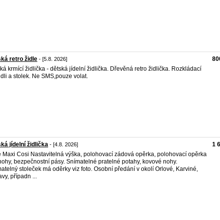
ká retro židle
80
- [5.8. 2026]
ká krmící židlička - dětská jídelní židlička. Dřevěná retro židlička. Rozkládací
idli a stolek. Ne SMS,pouze volat.
ká jídelní židlička
1 
- [4.8. 2026]
e Maxi Cosi Nastavitelná výška, polohovací zádová opěrka, polohovací opěrka
nohy, bezpečnostní pásy. Snímatelné pratelné potahy, kovové nohy.
atelný stoleček má oděrky viz foto. Osobní předání v okolí Orlové, Karviné,
vy, případn ...