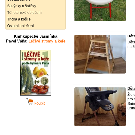
Sukýnky a šatičky
Těhotenské oblečení
Trička a košile
Ostatní oblečení
Knihkupectví Jasmínka
Děts
Pavel Váňa:
Léčivé stromy a keře
Děts
I.
na ž
Děts
Židl
pro 
koupit
Sním
Ostra