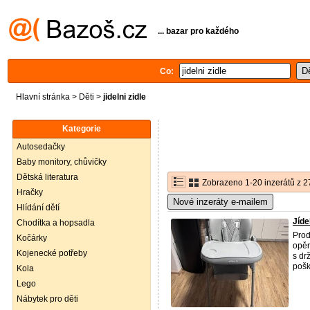
... bazar pro každého
Co:
Hlavní stránka
>
Děti
>
jidelni zidle
Kategorie
Autosedačky
Baby monitory, chůvičky
Dětská literatura
Zobrazeno 1-20 inzerátů z 2
Hračky
Nové inzeráty e-mailem
Hlídání dětí
Jíde
Chodítka a hopsadla
Prod
Kočárky
opěr
Kojenecké potřeby
s dr
pošk
Kola
Lego
Nábytek pro děti