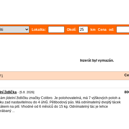
Lokalita:
Okolí:
km Cena od:
Inzerát byl vymazán.
Ce
71
lní židlička
80
- [5.8. 2026]
ám jídelní židličku značky Colibro. Je polohovatelná, má 7 výškových poloh a
ku zad nastavitelnou do 4 úhlů. Pětibodový pás. Má odnímatelný dvojitý tácek
žákem na pití. Vhodné od 6 měsíců do 15 kg. Odnímatelný tác je lehce
rábaný ...