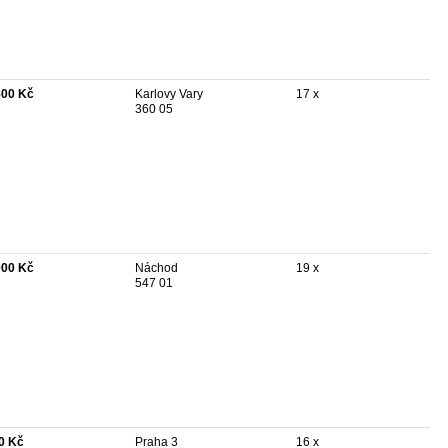
500 Kč
Karlovy Vary
17 x
360 05
000 Kč
Náchod
19 x
547 01
0 Kč
Praha 3
16 x