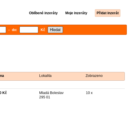
Oblíbené inzeráty
Moje inzeráty
Přidat inzerát
- do:
Kč
na
Lokalita
Zobrazeno
0 Kč
Mladá Boleslav
10 x
295 01