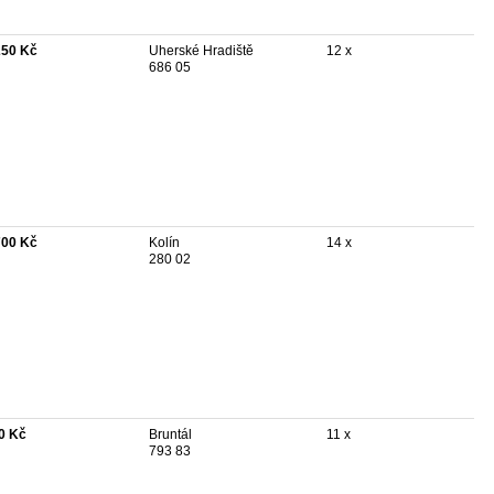
250 Kč
Uherské Hradiště
12 x
686 05
700 Kč
Kolín
14 x
280 02
0 Kč
Bruntál
11 x
793 83