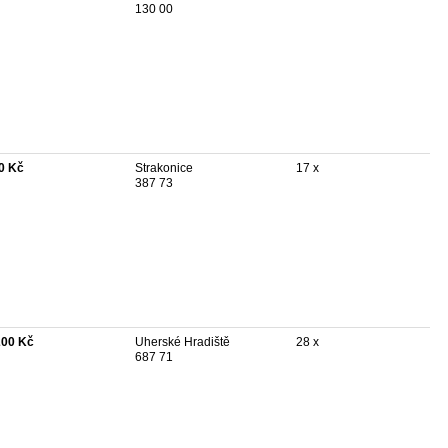
130 00
0 Kč
Strakonice
17 x
387 73
200 Kč
Uherské Hradiště
28 x
687 71