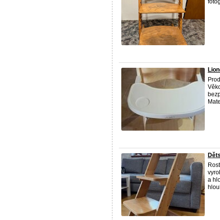
foto
Lion
Prod
Věko
bezp
Mate
Děts
Rost
vyro
a hl
hlou