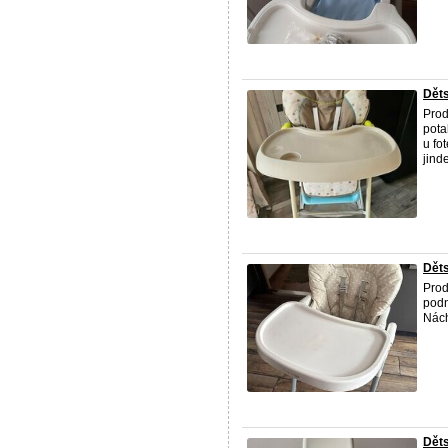
Děts
Prod
pota
u fo
jind
Děts
Prod
podn
Nác
Děts