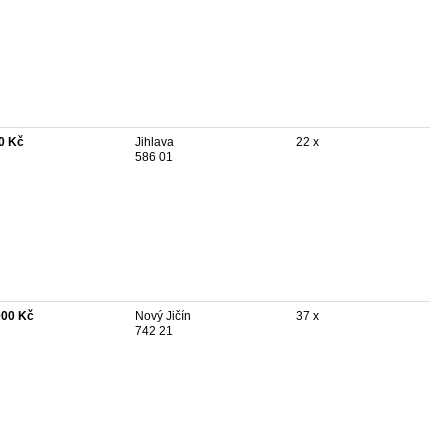
0 Kč
Jihlava
22 x
586 01
000 Kč
Nový Jičín
37 x
742 21