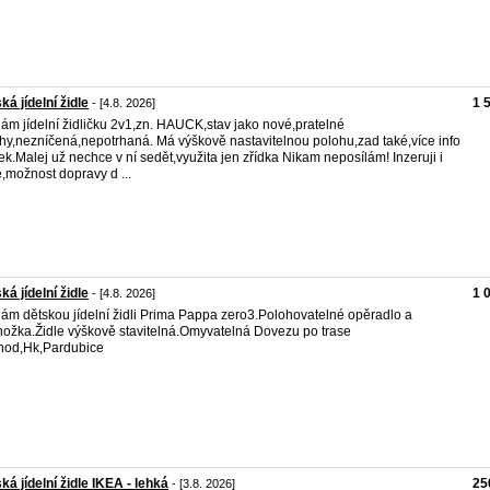
ká jídelní židle
1 
- [4.8. 2026]
ám jídelní židličku 2v1,zn. HAUCK,stav jako nové,pratelné
hy,nezníčená,nepotrhaná. Má výškově nastavitelnou polohu,zad také,více info
tek.Malej už nechce v ní sedět,využita jen zřídka Nikam neposílám! Inzeruji i
e,možnost dopravy d ...
ká jídelní židle
1 
- [4.8. 2026]
ám dětskou jídelní židli Prima Pappa zero3.Polohovatelné opěradlo a
ožka.Židle výškově stavitelná.Omyvatelná Dovezu po trase
hod,Hk,Pardubice
ká jídelní židle IKEA - lehká
25
- [3.8. 2026]