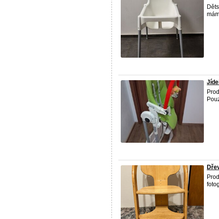
Děts
mám 
Jíde
Prod
Pouz
Dřev
Prod
foto