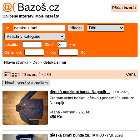
Přidat inzerát
Oblíbené inzeráty
,
Moje inzeráty
Co:
Lokalita:
Okolí:
km
Cena od:
- do:
Kč
Hlavní stránka
>
Děti
>
detska zimni
Cena
1-20 inzerátů z 589
Nové inzeráty e-mailem
dětská podzimní bunda Napapijr ...
- [7.8. 2026]
Prodám velmi hezkou dětskou podzimní bundu zn.
Napapijr ...
Praha - východ - 251 68
450 Kč
dětská zimní bunda zn. TAKKO
- [7.8. 2026]