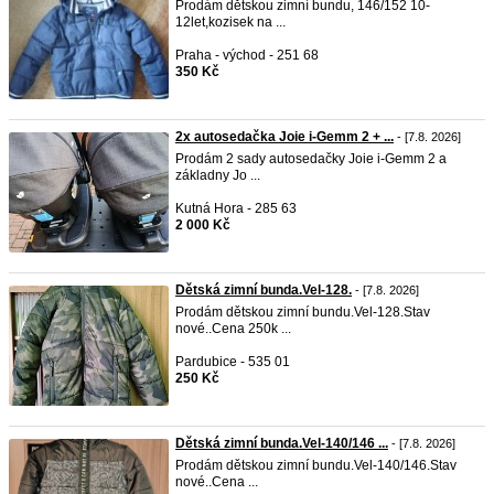
Prodám dětskou zimní bundu, 146/152 10-
12let,kozisek na ...
Praha - východ - 251 68
350 Kč
2x autosedačka Joie i-Gemm 2 + ...
- [7.8. 2026]
Prodám 2 sady autosedačky Joie i-Gemm 2 a
základny Jo ...
Kutná Hora - 285 63
2 000 Kč
Dětská zimní bunda.Vel-128.
- [7.8. 2026]
Prodám dětskou zimní bundu.Vel-128.Stav
nové..Cena 250k ...
Pardubice - 535 01
250 Kč
Dětská zimní bunda.Vel-140/146 ...
- [7.8. 2026]
Prodám dětskou zimní bundu.Vel-140/146.Stav
nové..Cena ...