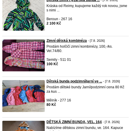
Dětská zimní i lyžařská bunda ...
- [7.8. 2026]
Kráska od Reimy, kupujeme každý rok novou, jsme
s nimi ...
Beroun - 267 16
2 100 Kč
Zimní dětská kombinéza
- [7.8. 2026]
Prodám holčičí zimní kombinézy, 100,-/ks.
Vel.74/80.
Semily - 511 01
100 Kč
Dětská bunda podzimní/jarní ve ...
- [7.8. 2026]
Prodám dětské bundy Jarní/podzimní cena 80 Kč
za kus ...
Mělník - 277 16
80 Kč
DĚTSKÁ ZIMNÍ BUNDA, VEL. 164
- [7.8. 2026]
Nabízíme dětskou zimní bundu, ve. 164. Kapuce