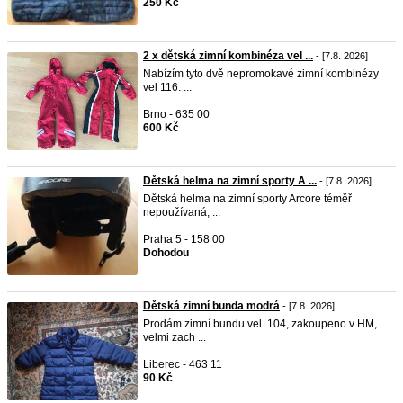
250 Kč
2 x dětská zimní kombinéza vel ...
- [7.8. 2026]
Nabízím tyto dvě nepromokavé zimní kombinézy
vel 116: ...
Brno - 635 00
600 Kč
Dětská helma na zimní sporty A ...
- [7.8. 2026]
Dětská helma na zimní sporty Arcore téměř
nepoužívaná, ...
Praha 5 - 158 00
Dohodou
Dětská zimní bunda modrá
- [7.8. 2026]
Prodám zimní bundu vel. 104, zakoupeno v HM,
velmi zach ...
Liberec - 463 11
90 Kč