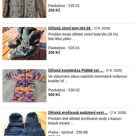
Pardubice - 535 01
250 Kč
Dětská zimní boty.Vel-28.
- [7.8. 2026]
Prodám dvoje dětské zimní boty.Vel-28.Viz
foto.Moc pěkn ...
Pardubice - 535 01
200 Kč
Dětská kombinéza Pidilidi vel. ...
- [7.8. 2026]
Ve výborném stavu nabízím minimálně nošenou
kvalitní hř ...
Pardubice - 530 02
500 Kč
Dětská prošívaná podzimní vest ...
- [7.8. 2026]
Prodám dvě dětské prošívané vesty s kapucí
tmavě modré ...
Praha - východ - 250 88