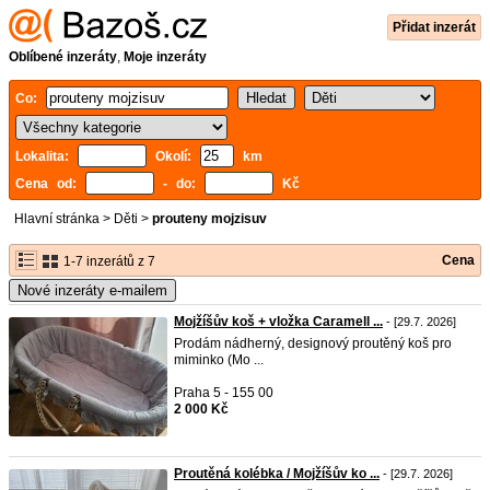
Přidat inzerát
Oblíbené inzeráty
,
Moje inzeráty
Co:
Lokalita:
Okolí:
km
Cena od:
- do:
Kč
Hlavní stránka
>
Děti
>
prouteny mojzisuv
Cena
1-7 inzerátů z 7
Nové inzeráty e-mailem
Mojžíšův koš + vložka Caramell ...
- [29.7. 2026]
Prodám nádherný, designový proutěný koš pro
miminko (Mo ...
Praha 5 - 155 00
2 000 Kč
Proutěná kolébka / Mojžíšův ko ...
- [29.7. 2026]