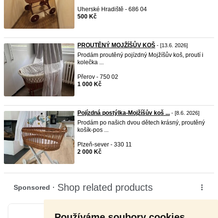
Uherské Hradiště - 686 04
500 Kč
PROUTĚNÝ MOJŽÍŠŮV KOŠ
- [13.6. 2026]
Prodám proutěný pojízdný Mojžíšův koš, proutí i
kolečka ...
Přerov - 750 02
1 000 Kč
Pojízdná postýlka-Mojžíšův koš ...
- [8.6. 2026]
Prodám po našich dvou dětech krásný, proutěný
košík-pos ...
Plzeň-sever - 330 11
2 000 Kč
Používáme soubory cookies