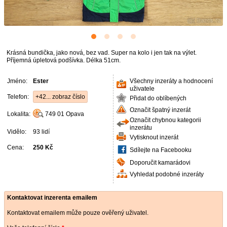
Krásná bundička, jako nová, bez vad. Super na kolo i jen tak na výlet.
Příjemná úpletová podšívka. Délka 51cm.
Jméno:
Ester
Všechny inzeráty a hodnocení
uživatele
Telefon:
+42... zobraz číslo
Přidat do oblíbených
Označit špatný inzerát
Lokalita:
749 01
Opava
Označit chybnou kategorii
inzerátu
Vidělo:
93 lidí
Vytisknout inzerát
Cena:
250 Kč
Sdílejte na Facebooku
Doporučit kamarádovi
Vyhledat podobné inzeráty
Kontaktovat inzerenta emailem
Kontaktovat emailem může pouze ověřený uživatel.