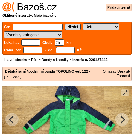
Přidat inzerát
Oblíbené inzeráty
,
Moje inzeráty
Co:
Lokalita:
Okolí:
km
Cena od:
- do:
Kč
Hlavní stránka
>
Děti
>
Bundy a kabátky
>
Inzerát č. 220127442
Dětská jarní / podzimní bunda TOPOLINO vel. 122
Smazat/ Upravit/
-
Topovat
[14.6. 2026]