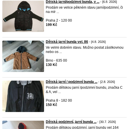
Dětská jarní/podzimní bunda, v ...
- [6.8. 2026]
Prodám ve velice pěkném stavu jarní/podzimní, či
na mír ...
Praha 2 - 120 00
199 Kč
Dětská jarní bunda vel. 86
- [4.8. 2026]
Ve velmi dobrém stavu. Možno poslat zásilkovnou
nebo os ...
Brno - 635 00
130 Kč
Dětská jarní / podzimní bunda ...
- [2.8. 2026]
Prodám dětskou jarní /podzimní bundu, značka C
& A, vel ...
Praha 8 - 182 00
150 Kč
Dětská podzimní, jarní bunda ...
- [30.7. 2026]
Prodám dětskou podzimní, jarní bundu vel.164