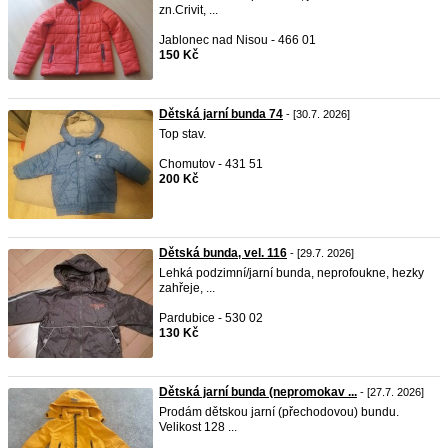
zn.Crivit, ...
Jablonec nad Nisou - 466 01
150 Kč
Dětská jarní bunda 74
- [30.7. 2026]
Top stav.
Chomutov - 431 51
200 Kč
Dětská bunda, vel. 116
- [29.7. 2026]
Lehká podzimní/jarní bunda, neprofoukne, hezky
zahřeje, ...
Pardubice - 530 02
130 Kč
Dětská jarní bunda (nepromokav ...
- [27.7. 2026]
Prodám dětskou jarní (přechodovou) bundu.
Velikost 128 ...