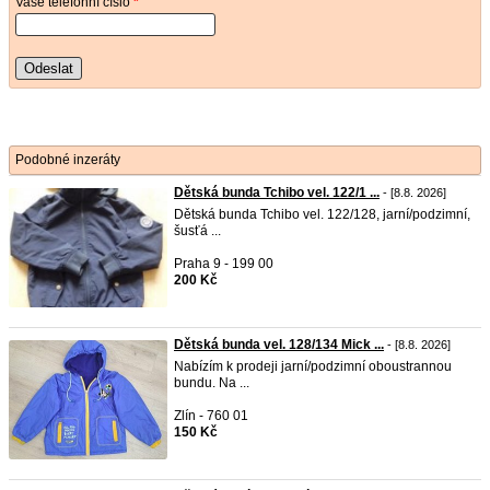
Vaše telefonní číslo
*
Odeslat
Podobné inzeráty
Dětská bunda Tchibo vel. 122/1 ...
- [8.8. 2026]
Dětská bunda Tchibo vel. 122/128, jarní/podzimní,
šusťá ...
Praha 9 - 199 00
200 Kč
Dětská bunda vel. 128/134 Mick ...
- [8.8. 2026]
Nabízím k prodeji jarní/podzimní oboustrannou
bundu. Na ...
Zlín - 760 01
150 Kč