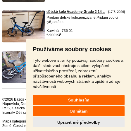
dětské kolo Academy Grade 2 14 ...
- [17.7. 2026]
Prodám dětské kolo,používané.Pridam vodici
tyč,která us ...
Karviná - 736 01
5 900 Kč
Používáme soubory cookies
Dětské kolo Woom 3 (16″) s bla ...
- [17.7. 2026]
Ultralehké kolo, pouze 5,3 kg, pro děti 4 - 6 let,
Tyto webové stránky používají soubory cookies a
nebo ...
další sledovací nástroje s cílem vylepšení
uživatelského prostředí, zobrazení
Hradec Králové - 500 02
přizpůsobeného obsahu a reklam, analýzy
7 900 Kč
návštěvnosti webových stránek a zjištění zdroje
návštěvnosti.
©2026 Bazoš -
Inzerce, Bazar Kola
Souhlasím
Nápověda
,
Dotazy
,
Hodnocení
,
Kontakt
,
Reklama
,
Podmínky
,
Ochrana údajů
,
RSS
,
Odmítám
Inzeráty Děti celkem:
142126
, za 24 hodin:
2805
Mapa kategorií
,
Nejvyhledávanější výrazy
Upravit mé předvolby
Země:
Česká republika
,
Slovensko
,
Polsko
,
Rakousko