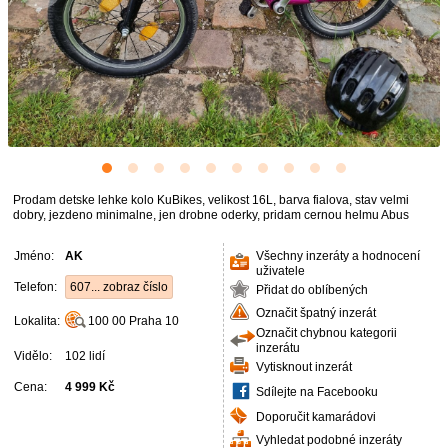
Prodam detske lehke kolo KuBikes, velikost 16L, barva fialova, stav velmi
dobry, jezdeno minimalne, jen drobne oderky, pridam cernou helmu Abus
Jméno:
AK
Všechny inzeráty a hodnocení
uživatele
Telefon:
607... zobraz číslo
Přidat do oblíbených
Označit špatný inzerát
Lokalita:
100 00
Praha 10
Označit chybnou kategorii
inzerátu
Vidělo:
102 lidí
Vytisknout inzerát
Cena:
4 999 Kč
Sdílejte na Facebooku
Doporučit kamarádovi
Vyhledat podobné inzeráty