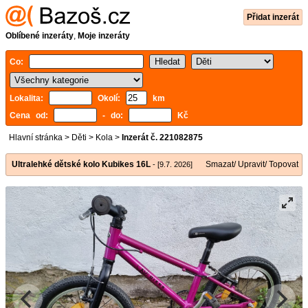
Přidat inzerát
Oblíbené inzeráty
,
Moje inzeráty
Co:
Lokalita:
Okolí:
km
Cena od:
- do:
Kč
Hlavní stránka
>
Děti
>
Kola
>
Inzerát č. 221082875
Ultralehké dětské kolo Kubikes 16L
Smazat/ Upravit/ Topovat
- [9.7. 2026]