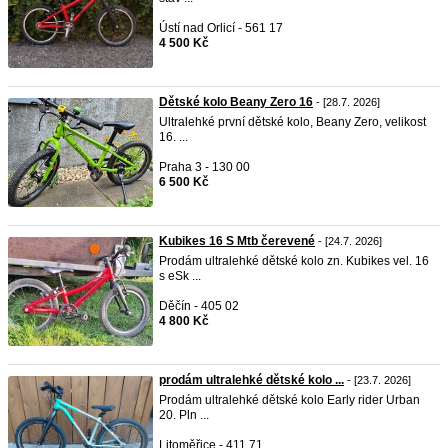
Ústí nad Orlicí - 561 17
4 500 Kč
Dětské kolo Beany Zero 16
- [28.7. 2026]
Ultralehké první dětské kolo, Beany Zero, velikost
16. ...
Praha 3 - 130 00
6 500 Kč
Kubikes 16 S Mtb čerevené
- [24.7. 2026]
Prodám ultralehké dětské kolo zn. Kubikes vel. 16
s eSk ...
Děčín - 405 02
4 800 Kč
prodám ultralehké dětské kolo ...
- [23.7. 2026]
Prodám ultralehké dětské kolo Early rider Urban
20. Pln ...
Litoměřice - 411 71