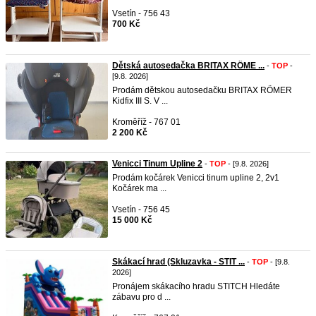
Vsetín - 756 43
700 Kč
Dětská autosedačka BRITAX RÖME ...
-
TOP
-
[9.8. 2026]
Prodám dětskou autosedačku BRITAX RÖMER
Kidfix III S. V ...
Kroměříž - 767 01
2 200 Kč
Venicci Tinum Upline 2
-
TOP
- [9.8. 2026]
Prodám kočárek Venicci tinum upline 2, 2v1
Kočárek ma ...
Vsetín - 756 45
15 000 Kč
Skákací hrad (Skluzavka - STIT ...
-
TOP
- [9.8.
2026]
Pronájem skákacího hradu STITCH Hledáte
zábavu pro d ...