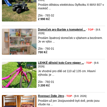
2026]
Prodám dětskou elektrickou čtyřkolku X-MAX 607 v
maskáč ...
Zlín - 765 02
2 990 Kč
Domeček pro Barbie s kompletní ...
-
TOP
- [9.8.
2026]
Prodám 3patrový domeček s výtahem a bezénem.
Je ve výbo ...
Zlín - 760 01
700 Kč
LEHKÉ dětské kolo Core nipper ...
-
TOP
- [9.8.
2026]
Je vhodné pro dítě od 110 až 135 cm. Hlavní
výhoda: je ...
Zlín - 760 01
3 200 Kč
Rostouci židle Jitro
-
TOP
- [9.8. 2026]
Prodám už jen 1ks(puvodně byli dvě, proto jsou
všude na ...