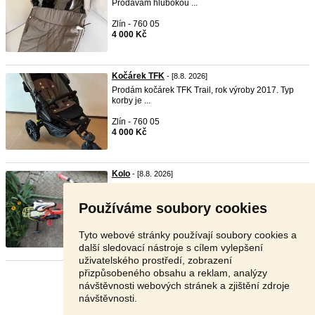
Prodávám hlubokou ...
Zlín - 760 05
4 000 Kč
Kočárek TFK
- [8.8. 2026]
Prodám kočárek TFK Trail, rok výroby 2017. Typ
korby je ...
Zlín - 760 05
4 000 Kč
Kolo
- [8.8. 2026]
Prodám viz.foto je potřeba zadní kolo 250kč
Používáme soubory cookies
Kroměříž - 769 01
200 Kč
Tyto webové stránky používají soubory cookies a
další sledovací nástroje s cílem vylepšení
uživatelského prostředí, zobrazení
přizpůsobeného obsahu a reklam, analýzy
Stránka:
1
2
3
Další
návštěvnosti webových stránek a zjištění zdroje
návštěvnosti.