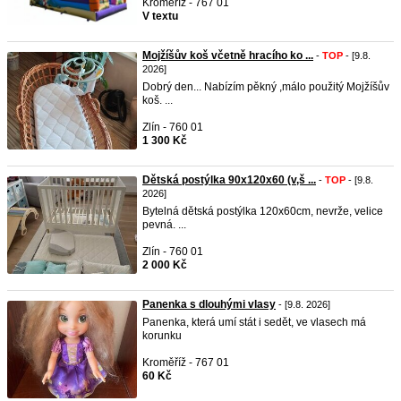
Kroměříž - 767 01
V textu
Mojžíšův koš včetně hracího ko ...
-
TOP
- [9.8.
2026]
Dobrý den... Nabízím pěkný ,málo použitý Mojžíšův
koš. ...
Zlín - 760 01
1 300 Kč
Dětská postýlka 90x120x60 (v,š ...
-
TOP
- [9.8.
2026]
Bytelná dětská postýlka 120x60cm, nevrže, velice
pevná. ...
Zlín - 760 01
2 000 Kč
Panenka s dlouhými vlasy
- [9.8. 2026]
Panenka, která umí stát i sedět, ve vlasech má
korunku
Kroměříž - 767 01
60 Kč