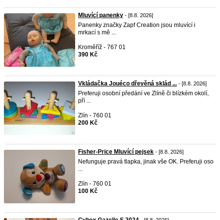
Mluvící panenky
- [8.8. 2026]
Panenky značky Zapf Creation jsou mluvící i
mrkací s mě ...
Kroměříž - 767 01
390 Kč
Vkládačka Jouéco dřevěná sklád ...
- [8.8. 2026]
Preferuji osobní předání ve Zlíně či blízkém okolí,
pří ...
Zlín - 760 01
200 Kč
Fisher-Price Mluvící pejsek
- [8.8. 2026]
Nefunguje pravá tlapka, jinak vše OK. Preferuji oso
...
Zlín - 760 01
100 Kč