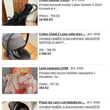
Cybex Gazelle S 2024
- [8.8. 2026]
Prodám kocarek značky Cybex Gazelle S 2024
Kocarek je k ...
Přerov - 750 02
18 000 Kč
Cybex Cloud Z i-size soho grey ...
- [8.8. 2026]
OSOBNÍ ODBĚR ZLÍN/UHERSKE HRADIŠTĚ
NEPOSÍLALM!!!! P ...
Zlín - 760 05
2 500 Kč
Letní souprava UV50
- [8.8. 2026]
Prodám letní set pro holčičku zakoupený v
Decathlon. So ...
Vsetín - 757 01
450 Kč
Priam lux carry cot hluboka ko ...
- [8.8. 2026]
OSOBNÍ ODBĚR ZLÍN/UHERSKE HRADIŠTĚ