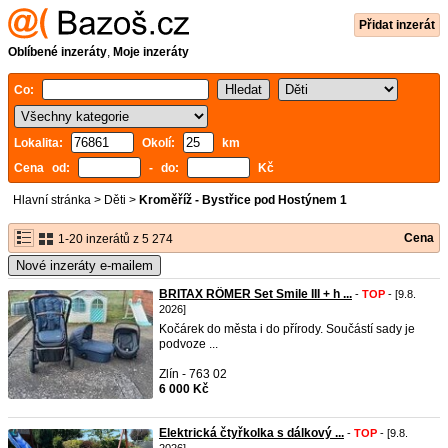
Přidat inzerát
Oblíbené inzeráty
,
Moje inzeráty
Co:
Lokalita:
Okolí:
km
Cena od:
- do:
Kč
Hlavní stránka
>
Děti
>
Kroměříž - Bystřice pod Hostýnem 1
Cena
1-20 inzerátů z 5 274
Nové inzeráty e-mailem
BRITAX RÖMER Set Smile III + h ...
-
TOP
- [9.8.
2026]
Kočárek do města i do přírody. Součástí sady je
podvoze ...
Zlín - 763 02
6 000 Kč
Elektrická čtyřkolka s dálkový ...
-
TOP
- [9.8.