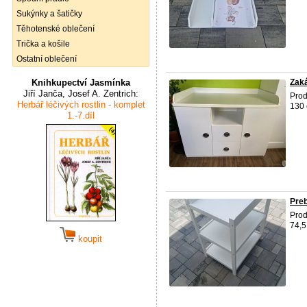
Sukýnky a šatičky
Těhotenské oblečení
Trička a košile
Ostatní oblečení
Knihkupectví Jasmínka
Zak
Jiří Janča, Josef A. Zentrich:
Prod
Herbář léčivých rostlin - komplet
130 
1.-7.díl
Preb
Prod
74,5
koupit