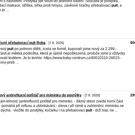
ní s návodem. Postýlka jde složit do jednoho balení. Součástí je postýlka,
dací matrace, stříška, síťka proti hmyzu, závěsné hračky, přebalovací
pult
, a
 pr ...
sný přebalovací pult Roba
90
- [7.8. 2026]
ěsný
pult
po jednom dítěti, zcela ve formě, kupovali jsme nový za 2.299,-.
ástí je měkká podložka, která je úplně nepoškozená, protože jsme ji vždycky
ovali textilem. Je to tenhle: https://www.baby-centrum.cz/40010310-26015-
sny-preb ...
ový antirefluxní polštář pro miminko do postýlky
29
- [7.8. 2026]
ám klínový (antirefluxní) polštář pro miminko. - šikmý sklon zvedá horní část
 - pomáhá při refluxu a ublinkávání - úleva i při rýmě a zahlenění, miminku se
 dýchá - vložíte do postýlky, kočárku i na přebalovací
pult
- drží tvar, ne ...