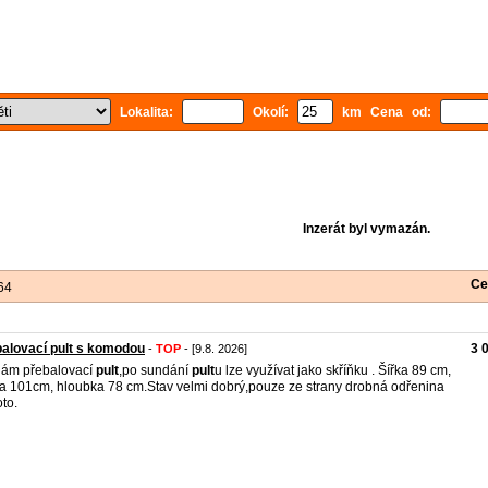
Lokalita:
Okolí:
km Cena od:
Inzerát byl vymazán.
Ce
64
alovací pult s komodou
3 
-
TOP
- [9.8. 2026]
dám přebalovací
pult
,po sundání
pult
u lze využívat jako skříňku . Šířka 89 cm,
a 101cm, hloubka 78 cm.Stav velmi dobrý,pouze ze strany drobná odřenina
oto.