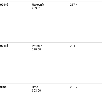
990 Kč
Rakovník
237 x
269 01
000 Kč
Praha 7
23 x
170 00
arma
Brno
201 x
603 00