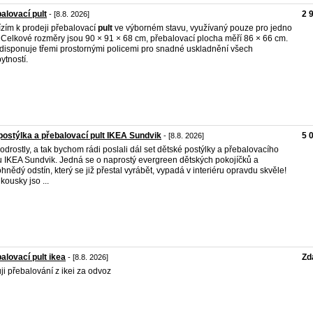
alovací pult
2 
- [8.8. 2026]
zím k prodeji přebalovací
pult
ve výborném stavu, využívaný pouze pro jedno
. Celkové rozměry jsou 90 × 91 × 68 cm, přebalovací plocha měří 86 × 66 cm.
disponuje třemi prostornými policemi pro snadné uskladnění všech
ytností.
postýlka a přebalovací pult IKEA Sundvik
5 
- [8.8. 2026]
 odrostly, a tak bychom rádi poslali dál set dětské postýlky a přebalovacího
u IKEA Sundvik. Jedná se o naprostý evergreen dětských pokojíčků a
hnědý odstín, který se již přestal vyrábět, vypadá v interiéru opravdu skvěle!
kousky jso ...
alovací pult ikea
Zd
- [8.8. 2026]
ji přebalování z ikei za odvoz