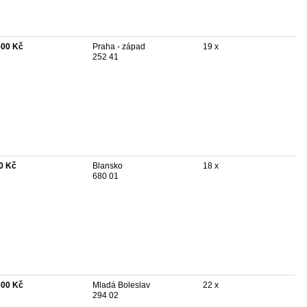
500 Kč
Praha - západ
19 x
252 41
0 Kč
Blansko
18 x
680 01
600 Kč
Mladá Boleslav
22 x
294 02