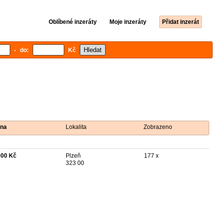
Oblíbené inzeráty
Moje inzeráty
Přidat inzerát
- do:
Kč
na
Lokalita
Zobrazeno
000 Kč
Plzeň
177 x
323 00