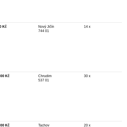
0 Kč
Nový Jičín
14 x
744 01
000 Kč
Chrudim
30 x
537 01
000 Kč
Tachov
20 x