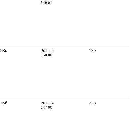
349 01
0 Kč
Praha 5
18 x
150 00
9 Kč
Praha 4
22 x
147 00