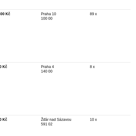
300 Kč
Praha 10
89 x
100 00
0 Kč
Praha 4
8 x
140 00
0 Kč
Žďár nad Sázavou
10 x
591 02