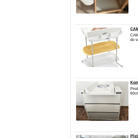
CAM 
CAM
do v
Kom
Prod
80cm
Přeb