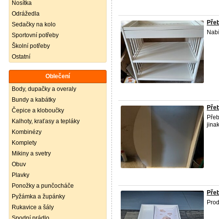
Nosítka
Odrážedla
Přeb
Sedačky na kolo
Nabí
Sportovní potřeby
Školní potřeby
Ostatní
Oblečení
Body, dupačky a overaly
Bundy a kabátky
Přeb
Čepice a kloboučky
Přeb
Kalhoty, kraťasy a tepláky
jina
Kombinézy
Komplety
Mikiny a svetry
Obuv
Plavky
Ponožky a punčocháče
Přeb
Pyžámka a župánky
Pro
Rukavice a šály
Spodní prádlo