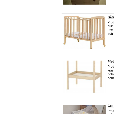
Děts
Prod
buk 
86x8
pult
Přeb
Prod
krás
doln
houb
Cest
Prod