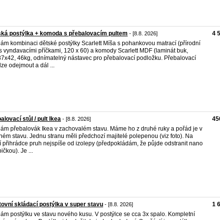
ká postýlka + komoda s přebalovacím pultem
4 
- [8.8. 2026]
ám kombinaci dětské postýlky Scarlett Míša s pohankovou matrací (přírodní
s vyndavacími příčkami, 120 x 60) a komody Scarlett MDF (laminát buk,
7x42, 46kg, odnímatelný nástavec pro přebalovací podložku. Přebalovací
lze odejmout a dál ...
alovací stůl / pult Ikea
45
- [8.8. 2026]
ám přebalovák Ikea v zachovalém stavu. Máme ho z druhé ruky a pořád je v
ném stavu. Jednu stranu měli předchozí majitelé polepenou (viz foto). Na
í přihrádce pruh nejspíše od izolepy (předpokládám, že půjde odstranit nano
ičkou). Je ...
ovní skládací postýlka v super stavu
1 
- [8.8. 2026]
ám postýlku ve stavu nového kusu. V postýlce se cca 3x spalo. Kompletní