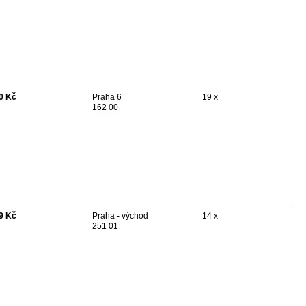
0 Kč
Praha 6
19 x
162 00
9 Kč
Praha - východ
14 x
251 01