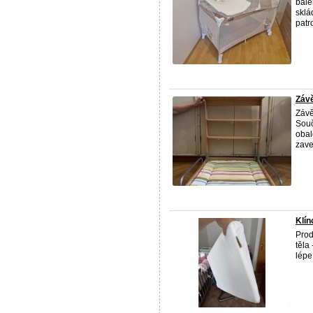
bale
sklá
patro
Závě
Záv
Souč
obal
zave
Klín
Prod
těla
lépe