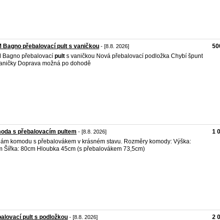
Bagno přebalovací pult s vaničkou
50
- [8.8. 2026]
 Bagno přebalovací
pult
s vaničkou Nová přebalovací podložka Chybí špunt
aničky Doprava možná po dohodě
oda s přebalovacím pultem
1 
- [8.8. 2026]
ám komodu s přebalovákem v krásném stavu. Rozměry komody: Výška:
 Šířka: 80cm Hloubka 45cm (s přebalovákem 73,5cm)
alovací pult s podložkou
2 
- [8.8. 2026]