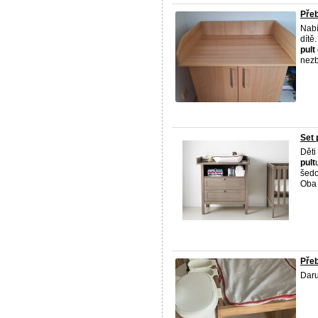
Přeb
Nabí
dítě
pult
nezb
Set 
Děti
pult
šedo
Oba 
Přeb
Daru