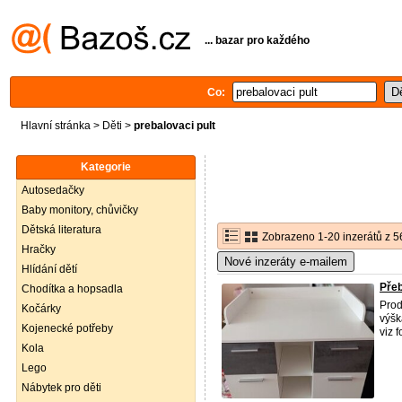
... bazar pro každého
Co:
Hlavní stránka
>
Děti
>
prebalovaci pult
Kategorie
Autosedačky
Baby monitory, chůvičky
Dětská literatura
Zobrazeno 1-20 inzerátů z 5
Hračky
Nové inzeráty e-mailem
Hlídání dětí
Přeb
Chodítka a hopsadla
Pro
Kočárky
výšk
Kojenecké potřeby
viz f
Kola
Lego
Nábytek pro děti