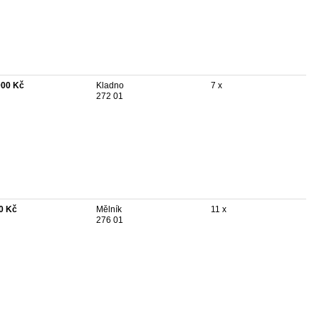
000 Kč
Kladno
7 x
272 01
0 Kč
Mělník
11 x
276 01