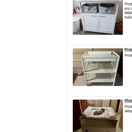
Prod
pro 
Měkk
hvězd
Prod
Pro
Přeb
Pro
skle