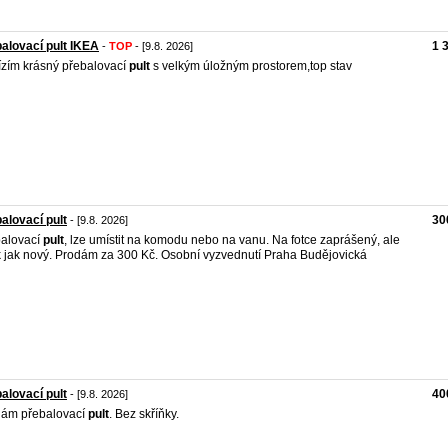
alovací pult IKEA
1 
-
TOP
- [9.8. 2026]
zím krásný přebalovací
pult
s velkým úložným prostorem,top stav
alovací pult
30
- [9.8. 2026]
alovací
pult
, lze umístit na komodu nebo na vanu. Na fotce zaprášený, ale
k jak nový. Prodám za 300 Kč. Osobní vyzvednutí Praha Budějovická
alovací pult
40
- [9.8. 2026]
dám přebalovací
pult
. Bez skříňky.