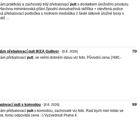
ám praktický a zachovalý bílý přebalovací
pult
s dostatkem úložného prostoru
všechna miminkovská přání. ​Spodní dvoudveřová skříňka + otevřená police ​
á přebalovací podložka s motivem medvídka 2 šedé látkové úložné boxy s
ič ...
ám přebalovací pult IKEA Gulliver
70
- [8.8. 2026]
dám přebalovací
pult
, ve velmi dobrém stavu viz foto. Původní cena 2490,-
alovací pult s komodou
99
- [8.8. 2026]
dám přebalovací
pult
s komodou, zachovalé viz foto. Rad bych mel místo ve
pe, tomu odpovídá cena :-) Vyzvednuti Praha 4.