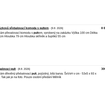
ázková přebalovací komoda s pultem
8 
- [9.8. 2026]
ám převalovací komodu s
pult
em, vyrobený na zakázku Výška 100 cm Délka
cm Hloubka 79 cm Hloubka skříněk a šuplíků 55 cm
alovaci pult
30
- [8.8. 2026]
ám dřevěný přebalovací
pult
, pojízdný, bílá barva. ŠxVxH v cm - 53x5 x 93 x
. Tak jak je na foto. Pouze osobní předání Mělník