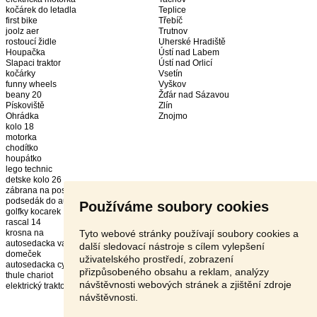
kočárek do letadla
Teplice
first bike
Třebíč
joolz aer
Trutnov
rostoucí židle
Uherské Hradiště
Houpačka
Ústí nad Labem
Slapaci traktor
Ústí nad Orlicí
kočárky
Vsetín
funny wheels
Vyškov
beany 20
Žďár nad Sázavou
Pískoviště
Zlín
Ohrádka
Znojmo
kolo 18
motorka
chodítko
houpátko
lego technic
detske kolo 26
zábrana na postel
podsedák do auta
Používáme soubory cookies
golfky kocarek
rascal 14
Tyto webové stránky používají soubory cookies a
krosna na
autosedacka vajicko
další sledovací nástroje s cílem vylepšení
domeček
uživatelského prostředí, zobrazení
autosedacka cybex
přizpůsobeného obsahu a reklam, analýzy
thule chariot
návštěvnosti webových stránek a zjištění zdroje
elektrický traktor
návštěvnosti.