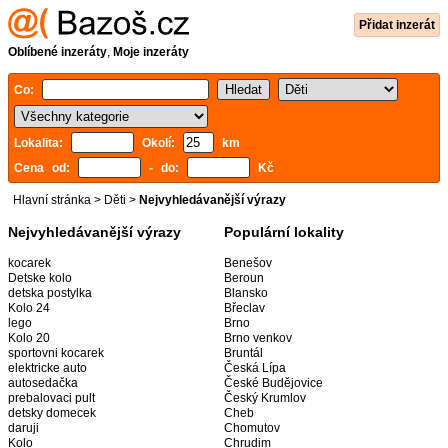
Přidat inzerát
Oblíbené inzeráty
,
Moje inzeráty
Co:
Lokalita:
Okolí:
km
Cena od:
- do:
Kč
Hlavní stránka
>
Děti
>
Nejvyhledávanější výrazy
Nejvyhledávanější výrazy
Populární lokality
kocarek
Benešov
Detske kolo
Beroun
detska postylka
Blansko
Kolo 24
Břeclav
lego
Brno
Kolo 20
Brno venkov
sportovni kocarek
Bruntál
elektricke auto
Česká Lípa
autosedačka
České Budějovice
prebalovaci pult
Český Krumlov
detsky domecek
Cheb
daruji
Chomutov
Kolo
Chrudim