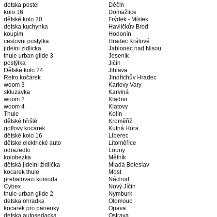
detska postel
Děčín
kolo 16
Domažlice
dětské kolo 20
Frýdek - Místek
detska kuchynka
Havlíčkův Brod
koupim
Hodonín
cestovni postylka
Hradec Králové
jidelni zidlicka
Jablonec nad Nisou
thule urban glide 3
Jeseník
postýlka
Jičín
Dětské kolo 24
Jihlava
Retro kočárek
Jindřichův Hradec
woom 3
Karlovy Vary
skluzavka
Karviná
woom 2
Kladno
woom 4
Klatovy
Thule
Kolín
dětské hřiště
Kroměříž
golfovy kocarek
Kutná Hora
dětské kolo 16
Liberec
dětske elektrické auto
Litoměřice
odrazedlo
Louny
kolobezka
Mělník
dětská jídelní židlička
Mladá Boleslav
kocarek thule
Most
prebalovaci komoda
Náchod
Cybex
Nový Jíčín
thule urban glide 2
Nymburk
detska ohradka
Olomouc
kocarek pro panenky
Opava
detska autosedacka
Ostrava