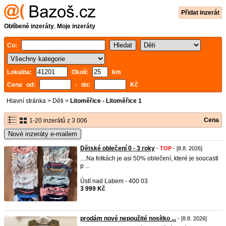
Přidat inzerát
Oblíbené inzeráty
,
Moje inzeráty
Co:
Lokalita:
Okolí:
km
Cena od:
- do:
Kč
Hlavní stránka
>
Děti
>
Litoměřice - Litoměřice 1
Cena
1-20 inzerátů z 3 006
Nové inzeráty e-mailem
Dětské oblečení 0 - 3 roky
-
TOP
- [8.8. 2026]
....Na fotkách je asi 50% oblečení, které je soucasti
p ...
Ústí nad Labem - 400 03
3 999 Kč
prodám nové nepoužité nosítko ...
- [8.8. 2026]