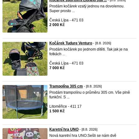
Kočárek sportovní Lionelo Juli ...
- [8.8. 2026]
Prodám kočárek vzatý jednou na dovolenou.
Super prosto ...
Česká Lípa - 471 03
2 000 Kč
Kočárek Tudure Venturo
- [8.8. 2026]
Prodám kočárek po jednom dítěti. Tak jak je na
fotkách ...
Česká Lípa - 471 03
7 000 Kč
Trampolína 305 cm
- [8.8. 2026]
Prodám trampolínu o průměru 305 cm. Vše plně
funkční. S ...
Litoměřice - 411 17
1 500 Kč
Karetní hra UNO
- [8.8. 2026]
Nová karetní hra UNO.Sešli se nám dvě