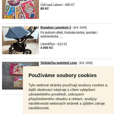
Ústí nad Labem - 400 07
80 Kč
Bugaboo cameleon 3
- [8.8. 2026]
Po jednom diteti, hluboka korba, sportak i
autosedacka. ...
Litoměřice - 412 01
4 000 Kč
Skládačka podobná Legu
- [8.8. 2026]
Prodám používanou, ale stále bez závad
stavebnici podob ...
Používáme soubory cookies
Litoměřice - 411 12
99 Kč
Tyto webové stránky používají soubory cookies a
další sledovací nástroje s cílem vylepšení
uživatelského prostředí, zobrazení
přizpůsobeného obsahu a reklam, analýzy
Stránka:
1
2
3
Další
návštěvnosti webových stránek a zjištění zdroje
návštěvnosti.