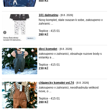
400 Kč
101 dalmatinu
- [8.8. 2026]
Novy komplet, stale svazan k sobe, zakoupeno v
zahranic ...
Teplice - 415 01
280 Kč
divci komplet
- [8.8. 2026]
zakoupeno v zahranici, obsahuje ruzove body s
volanky a ...
Teplice - 415 01
230 Kč
chlapecky komplet vel.74
- [8.8. 2026]
zakoupeno v zahranici, neodhadnuta velikost
nove, o ...
Teplice - 415 01
280 Kč