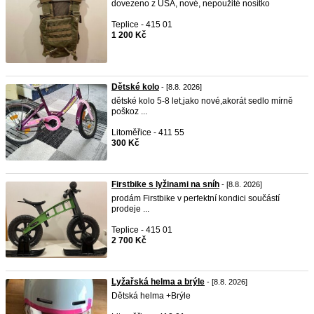
dovezeno z USA, nové, nepoužité nosítko
Teplice - 415 01
1 200 Kč
Dětské kolo
- [8.8. 2026]
dětské kolo 5-8 let,jako nové,akorát sedlo mírně
poškoz ...
Litoměřice - 411 55
300 Kč
Firstbike s lyžinami na sníh
- [8.8. 2026]
prodám Firstbike v perfektní kondici součástí
prodeje ...
Teplice - 415 01
2 700 Kč
Lyžařská helma a brýle
- [8.8. 2026]
Dětská helma +Brýle