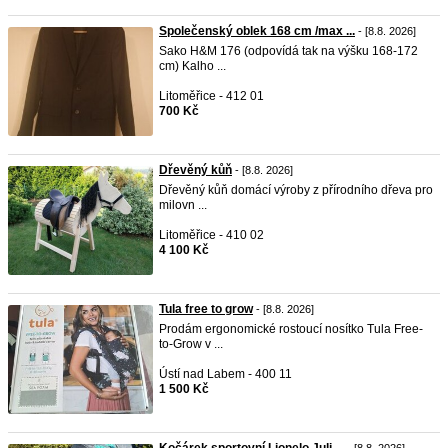
Společenský oblek 168 cm /max ...
- [8.8. 2026]
Sako H&M 176 (odpovídá tak na výšku 168-172
cm) Kalho ...
Litoměřice - 412 01
700 Kč
Dřevěný kůň
- [8.8. 2026]
Dřevěný kůň domácí výroby z přírodního dřeva pro
milovn ...
Litoměřice - 410 02
4 100 Kč
Tula free to grow
- [8.8. 2026]
Prodám ergonomické rostoucí nosítko Tula Free-
to-Grow v ...
Ústí nad Labem - 400 11
1 500 Kč