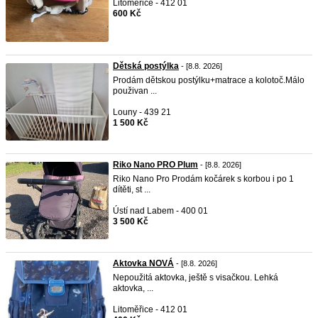
Litoměřice - 412 01
600 Kč
Dětská postýlka
- [8.8. 2026]
Prodám dětskou postýlku+matrace a kolotoč.Málo
použivan ...
Louny - 439 21
1 500 Kč
Riko Nano PRO Plum
- [8.8. 2026]
Riko Nano Pro Prodám kočárek s korbou i po 1
dítěti, st ...
Ústí nad Labem - 400 01
3 500 Kč
Aktovka NOVÁ
- [8.8. 2026]
Nepoužitá aktovka, ještě s visačkou. Lehká
aktovka, ...
Litoměřice - 412 01