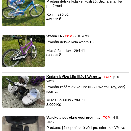
Prodám dětská kola velikosti 20. Běžná známka
používání ...
Kolín - 280 02
4 600 Kč
Woom 16
-
TOP
- [6.8. 2026]
Prodám detske kolo woom 16.
Mladá Boleslav - 294 41
6 000 Kč
Kočárek Viva Life III 2v1 Warm ...
-
TOP
- [6.8.
2026]
Prodám kočárek Viva Life III 2v1 Warm Grey, který
jsem ...
Mladá Boleslav - 294 71
8 000 Kč
Vajíčko a potřebné věci pro mi ...
-
TOP
- [6.8.
2026]
Prodame již nepotřebné věci pro miminko. Vše ve