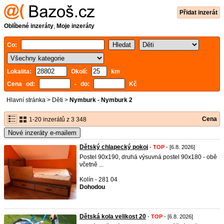
Přidat inzerát
Oblíbené inzeráty
,
Moje inzeráty
Co:
Lokalita:
Okolí:
km
Cena od:
- do:
Kč
Hlavní stránka
>
Děti
>
Nymburk - Nymburk 2
Cena
1-20 inzerátů z 3 348
Nové inzeráty e-mailem
Dětský chlapecký pokoj
-
TOP
- [6.8. 2026]
Postel 90x190, druhá výsuvná postel 90x180 - obě
včetně ...
Kolín - 281 04
Dohodou
Dětská kola velikost 20
-
TOP
- [6.8. 2026]