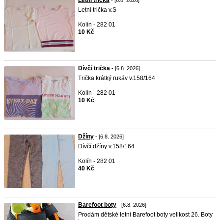
Letní trička
- [6.8. 2026]
Letní trička v.S
Kolín - 282 01
10 Kč
Dívčí trička
- [6.8. 2026]
Trička krátký rukáv v.158/164
Kolín - 282 01
10 Kč
Džíny
- [6.8. 2026]
Dívčí džíny v.158/164
Kolín - 282 01
40 Kč
Barefoot boty
- [6.8. 2026]
Prodám dětské letní Barefoot boty velikost 26. Boty