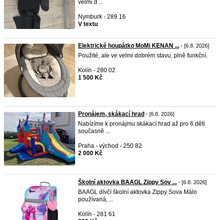
velmi d ...
Nymburk - 289 16
V textu
Elektrické houpátko MoMi KENAN ...
- [6.8. 2026]
Použité, ale ve velmi dobrém stavu, plně funkční.
Kolín - 280 02
1 500 Kč
Pronájem, skákací hrad
- [6.8. 2026]
Nabízíme k pronájmu skákací hrad až pro 6 dětí
současně ...
Praha - východ - 250 82
2 000 Kč
Školní aktovka BAAGL Zippy Sov ...
- [6.8. 2026]
BAAGL dívčí školní aktovka Zippy Sova Málo
používaná, ...
Kolín - 281 61