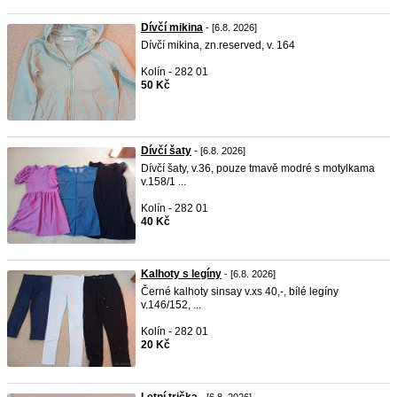
Dívčí mikina
- [6.8. 2026]
Dívčí mikina, zn.reserved, v. 164
Kolín - 282 01
50 Kč
Dívčí šaty
- [6.8. 2026]
Dívčí šaty, v.36, pouze tmavě modré s motylkama
v.158/1 ...
Kolín - 282 01
40 Kč
Kalhoty s legíny
- [6.8. 2026]
Černé kalhoty sinsay v.xs 40,-, bílé legíny
v.146/152, ...
Kolín - 282 01
20 Kč