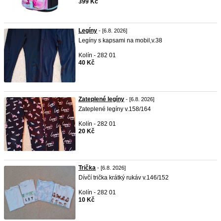
399 Kč
Legíny
- [6.8. 2026]
Legíny s kapsami na mobil,v.38
Kolín - 282 01
40 Kč
Zateplené legíny
- [6.8. 2026]
Zateplené legíny v.158/164
Kolín - 282 01
20 Kč
Trička
- [6.8. 2026]
Dívčí trička krátký rukáv v.146/152
Kolín - 282 01
10 Kč