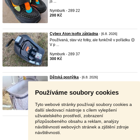
js ...
Nymburk - 289 22
200 Kč
Cybex Aton isofix základna
- [6.8. 2026]
Používaná, stav viz fotky, ale funkčně v pořádku 😊
V p ...
Nymburk - 289 37
300 Kč
Dětská postýlka
- [6.8. 2026]
Nabízíme málo používanou dětskou postýlku se
stříšku, ú ...
Používáme soubory cookies
Nymburk - 289 22
1 150 Kč
Tyto webové stránky používají soubory cookies a
další sledovací nástroje s cílem vylepšení
uživatelského prostředí, zobrazení
přizpůsobeného obsahu a reklam, analýzy
Stránka:
1
2
3
Další
návštěvnosti webových stránek a zjištění zdroje
návštěvnosti.