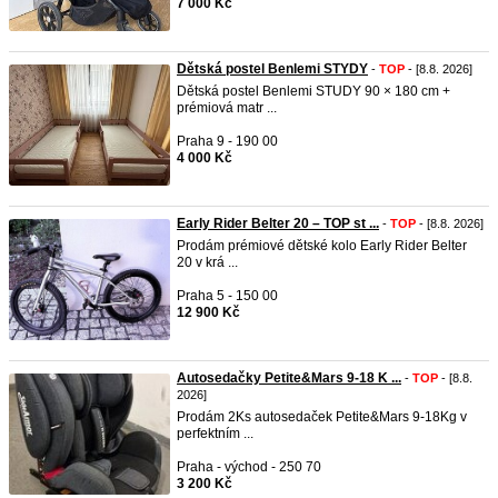
7 000 Kč
Dětská postel Benlemi STYDY
-
TOP
- [8.8. 2026]
Dětská postel Benlemi STUDY 90 × 180 cm +
prémiová matr ...
Praha 9 - 190 00
4 000 Kč
Early Rider Belter 20 – TOP st ...
-
TOP
- [8.8. 2026]
Prodám prémiové dětské kolo Early Rider Belter
20 v krá ...
Praha 5 - 150 00
12 900 Kč
Autosedačky Petite&Mars 9-18 K ...
-
TOP
- [8.8.
2026]
Prodám 2Ks autosedaček Petite&Mars 9-18Kg v
perfektním ...
Praha - východ - 250 70
3 200 Kč