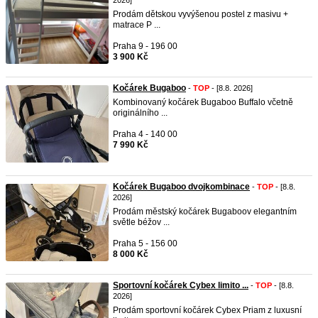
2026]
Prodám dětskou vyvýšenou postel z masivu +
matrace P ...
Praha 9 - 196 00
3 900 Kč
Kočárek Bugaboo
-
TOP
- [8.8. 2026]
Kombinovaný kočárek Bugaboo Buffalo včetně
originálního ...
Praha 4 - 140 00
7 990 Kč
Kočárek Bugaboo dvojkombinace
-
TOP
- [8.8.
2026]
Prodám městský kočárek Bugaboov elegantním
světle béžov ...
Praha 5 - 156 00
8 000 Kč
Sportovní kočárek Cybex limito ...
-
TOP
- [8.8.
2026]
Prodám sportovní kočárek Cybex Priam z luxusní