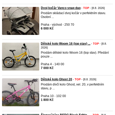
Dvoj kočár Vanco snap duo
-
TOP
- [8.8. 2026]
Prodám skládací dvoj kočár v perfektním stavu.
Osobní ...
Praha - východ - 250 70
6 000 Kč
Dětské kolo Woom 16 (top stav) ...
-
TOP
- [8.8.
2026]
Prodám dětské kolo Woom 16 (top stav). Předání
pouze ...
Praha 4 - 140 00
7 000 Kč
Dětské kolo Ghost 20
-
TOP
- [8.8. 2026]
Prodám dívčí kolo Ghost, vel. 20, v perfektním
stavu, p ...
Praha 10 - 102 00
1 800 Kč