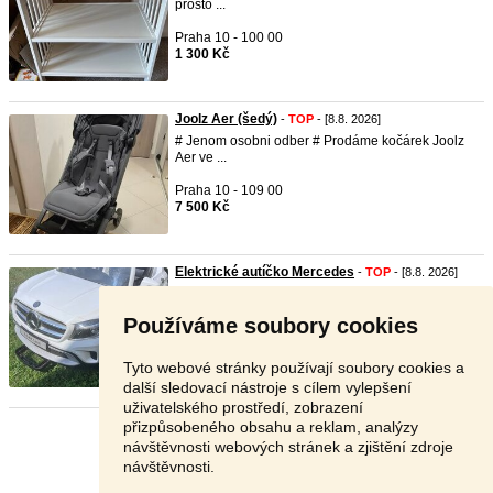
prosto ...
Praha 10 - 100 00
1 300 Kč
Joolz Aer (šedý)
-
TOP
- [8.8. 2026]
# Jenom osobni odber # Prodáme kočárek Joolz
Aer ve ...
Praha 10 - 109 00
7 500 Kč
Elektrické autíčko Mercedes
-
TOP
- [8.8. 2026]
plně funkční, baterie koupená nová a silnější.
Vhodné ...
Používáme soubory cookies
Praha - východ - 250 84
1 600 Kč
Tyto webové stránky používají soubory cookies a
další sledovací nástroje s cílem vylepšení
uživatelského prostředí, zobrazení
přizpůsobeného obsahu a reklam, analýzy
Stránka:
1
2
3
Další
návštěvnosti webových stránek a zjištění zdroje
návštěvnosti.