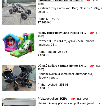
Šlapací kára BERG Black Editio ...
-
TOP
- [8.8.
2026]
Prodám 3 roky starou káru Berg. Nosnost 100kg, 7
poloh ...
Praha 6 - 160 00
17 900 Kč
Happy Hop Puppy Land Pejsek sk ...
-
TOP
- [8.8.
2026]
Rozměr: 3,5 m x 3,4 m, výška 2,5 m Celková
hmotnost: 28 ...
Praha - západ - 252 16
9 000 Kč
Dětský kočárek Britax Römer SM ...
-
TOP
- [8.8.
2026]
Prodám kvalitní 3 kombinaci- autosedačka,
hluboký a spo ...
Praha - východ - 251 01
8 000 Kč
Přebalovací pult IKEA
-
TOP
- [8.8. 2026]
Nabízím krásný přebalovací pult s velkým úložným