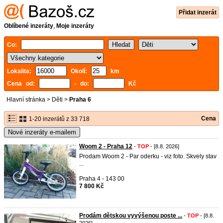
Přidat inzerát
Oblíbené inzeráty
,
Moje inzeráty
Co:
Lokalita:
Okolí:
km
Cena od:
- do:
Kč
Hlavní stránka
>
Děti
>
Praha 6
Cena
1-20 inzerátů z 33 718
Nové inzeráty e-mailem
Woom 2 - Praha 12
-
TOP
- [8.8. 2026]
Prodam Woom 2 - Par oderku - viz foto. Skvely stav
...
Praha 4 - 143 00
7 800 Kč
Prodám dětskou vyvýšenou poste ...
-
TOP
- [8.8.