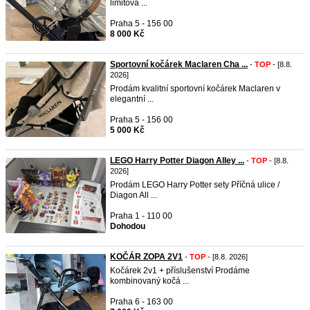
limitova ...
Praha 5 - 156 00
8 000 Kč
Sportovní kočárek Maclaren Cha ...
-
TOP
- [8.8.
2026]
Prodám kvalitní sportovní kočárek Maclaren v
elegantní ...
Praha 5 - 156 00
5 000 Kč
LEGO Harry Potter Diagon Alley ...
-
TOP
- [8.8.
2026]
Prodám LEGO Harry Potter sety Příčná ulice /
Diagon All ...
Praha 1 - 110 00
Dohodou
KOČÁR ZOPA 2V1
-
TOP
- [8.8. 2026]
Kočárek 2v1 + příslušenství Prodáme
kombinovaný kočá ...
Praha 6 - 163 00