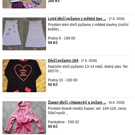
200 Kč
Letní dívčí pyžamo z měkké bav ...
- [7.8. 2026]
Prodám letní dívčí pyžamo z měkké bavlny (noční
košile) ...
Praha 9 - 199 00
59 Kč
Dívčí pyžamo 164
- [7.8. 2026]
Nabízím dívčí pyžamo 13-14 roků, dobrý stav. Tel.
60570 ...
Praha 10 - 100 00
50 Kč
Župan dívčí, chlapecký a pyžam ...
- [6.8. 2026]
Prodám tmavě modrý župan, vel. 104-116, cena:
50kč+pošt ...
Pardubice - 530 02
50 Kč