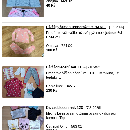
Znojmo - 669 02
40 Kč
Dívčí pyžamo s jednorožcem H&M ...
- [7.8. 2026]
Prodám dívčí světle růžové pyžamo s jednorožci
H&M veli ...
Ostrava - 724 00
100 Kč
Dívčí oblečení, vel. 116
- [7.8. 2026]
Prodám dívčí oblečení, vel. 116 - 1x mikina, 1x
tepláky ...
Domažlice - 345 61
130 Kč
Dívčí oblečení vel. 128
- [7.8. 2026]
Mikiny Letní pyžamo Zimní pyžamo - domácí
komplet Tep ...
Ústí nad Orlicí - 563 01