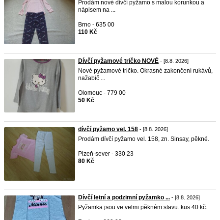
Prodám nové dívčí pyžamo s malou korunkou a
nápisem na ...
Brno - 635 00
110 Kč
Dívčí pyžamové tričko NOVÉ
- [8.8. 2026]
Nové pyžamové tričko. Okrasné zakončení rukávů,
nažabič ...
Olomouc - 779 00
50 Kč
dívčí pyžamo vel. 158
- [8.8. 2026]
Prodám dívčí pyžamo vel. 158, zn. Sinsay, pěkné.
Plzeň-sever - 330 23
80 Kč
Dívčí letní a podzimní pyžamko ...
- [8.8. 2026]
Pyžamka jsou ve velmi pěkném stavu. kus 40 kč.