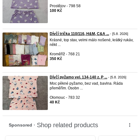
Prostějov - 798 58
100 Kč
Dívčí trička 110/116, H&M, C&A ...
- [5.8. 2026]
Krásné, top stav, velmi málo nošené, krátký rukáv,
někt ...
Kroměříž - 768 21
350 Kč
Dívčí pyžamo vel. 134-140 z. P ...
- [5.8. 2026]
Moc pěkné pyžamo, bez vad, bavlna. Ráda
přeměřím. Osobn ...
Olomouc - 783 32
40 Kč