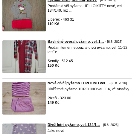
Pyžamo dívčí, vel. 134, NOVÉ
- [6.8. 2026]
Prodám dívčí pyžamo HELLO KITTY nové, vel.
134/140, roz ...
Liberec - 463 31
110 Kč
Bavlněný overal pyžamo, vel. 1 ...
- [6.8. 2026]
Prodám téměř nepoužité dívčí pyžamo. vel. 11-12
let Ce ...
Semily - 512 45
150 Kč
Nové dívčí pyžamo TOPOLINO vel ...
- [6.8. 2026]
Dívčí froté pyžamo TOPOLINO vel. 116, vč. visačky.
Plzeň - 323 00
149 Kč
Dívčí letní pyžamo, vel. 124/1 ...
- [5.8. 2026]
Jako nové