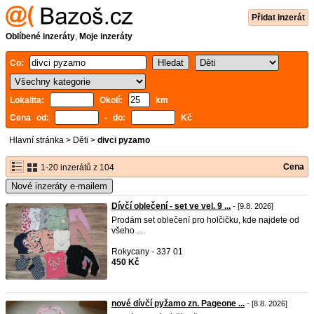
Přidat inzerát
Oblíbené inzeráty
,
Moje inzeráty
Co:
Lokalita:
Okolí:
km
Cena od:
- do:
Kč
Hlavní stránka
>
Děti
>
divci pyzamo
Cena
1-20 inzerátů z 104
Nové inzeráty e-mailem
Dívčí oblečení - set ve vel. 9 ...
- [9.8. 2026]
Prodám set oblečení pro holčičku, kde najdete od
všeho ...
Rokycany - 337 01
450 Kč
nové dívčí pyžamo zn. Pageone ...
- [8.8. 2026]