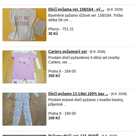
Dívčí pyžama vel. 158/164 - vý ...
- [6.8. 2026]
Bavlněné pyžamo růžové vel. 158/164. Tričko
délka 58 cm ...
Přerov - 751 31
30 Kč
Carters pyžamový set
- [6.8. 2026]
Prodám dívčí pyžamkový 4-dílný set značky
Carters, vel. ...
Praha 6 - 169 00
350 Kč
Dívčí pyžamo 13-14let 100% bav ...
- [6.8. 2026]
Prodám krásné dívčí pyžamo z kvalitní bavlny,
příjemně ...
Praha 9 - 190 00
100 Kč