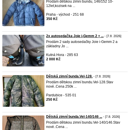
Prodám dětskou zimní bundu, 146/152 10-
12let,kozisek na ...
Praha - východ - 251 68
350 Kč
2x autosedačka Joie i-Gemm 2 + ...
- [7.8. 2026]
Prodám 2 sady autosedačky Joie i-Gemm 2 a
základny Jo ...
Kutná Hora - 285 63
2 000 Kč
Dětská zimní bunda.Vel-128.
- [7.8. 2026]
Prodám dětskou zimní bundu.Vel-128.Stav
nové..Cena 250k ...
Pardubice - 535 01
250 Kč
Dětská zimní bunda.Vel-140/146 ...
- [7.8. 2026]
Prodám dětskou zimní bundu.Vel-140/146.Stav
nové..Cena ...