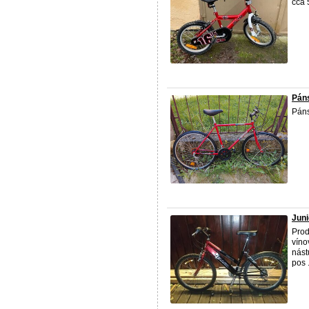
cca 
Pán
Páns
Juni
Prod
víno
nást
pos .