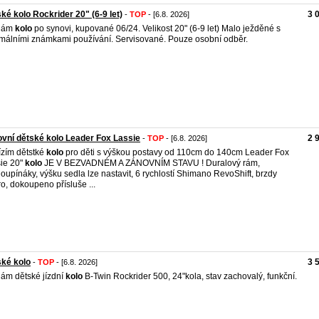
ké kolo Rockrider 20" (6-9 let)
3 
-
TOP
- [6.8. 2026]
dám
kolo
po synovi, kupované 06/24. Velikost 20" (6-9 let) Malo ježděné s
málními známkami používání. Servisované. Pouze osobní odběr.
vní dětské kolo Leader Fox Lassie
2 
-
TOP
- [6.8. 2026]
zím dětstké
kolo
pro děti s výškou postavy od 110cm do 140cm Leader Fox
ie 20"
kolo
JE V BEZVADNÉM A ZÁNOVNÍM STAVU ! Duralový rám,
loupínáky, výšku sedla lze nastavit, 6 rychlostí Shimano RevoShift, brzdy
ro, dokoupeno přísluše ...
ké kolo
3 
-
TOP
- [6.8. 2026]
ám dětské jízdní
kolo
B-Twin Rockrider 500, 24"kola, stav zachovalý, funkční.