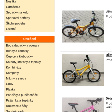
Nosítka
Odrážedla
děts
Sedačky na kolo
Pro
Sportovní potřeby
Školní potřeby
Ostatní
Oblečení
Body, dupačky a overaly
Bundy a kabátky
Děts
Čepice a kloboučky
Pro
Kalhoty, kraťasy a tepláky
Kombinézy
Komplety
Mikiny a svetry
Obuv
Plavky
Ponožky a punčocháče
Děts
Pyžámka a župánky
Prod
Rukavice a šály
věku
Spodní prádlo