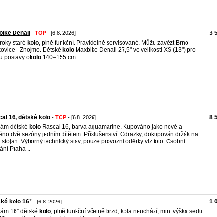
ike Denali
3 
-
TOP
- [6.8. 2026]
roky staré
kolo
, plně funkční. Pravidelně servisované. Můžu zavézt Brno -
ovice - Znojmo. Dětské
kolo
Maxbike Denali 27,5" ve velikosti XS (13") pro
u postavy o
kolo
140–155 cm.
al 16, dětské kolo
8 
-
TOP
- [6.8. 2026]
dám dětské
kolo
Rascal 16, barva aquamarine. Kupováno jako nové a
ěno dvě sezóny jedním dítětem. Příslušenství: Odrazky, dokupován držák na
 a stojan. Výborný technický stav, pouze provozní oděrky viz foto. Osobní
ání Praha ...
ké kolo 16”
1 
- [6.8. 2026]
ám 16” dětské
kolo
, plně funkční včetně brzd, kola neuchází, min. výška sedu