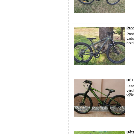
Prod
Pro
vzdu
brzd
DĚT
Lead
výro
výšk
Děts