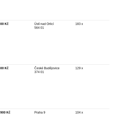
000 Kč
Ústí nad Orlicí
183 x
564 01
500 Kč
České Budějovice
129 x
374 01
 900 Kč
Praha 9
104 x