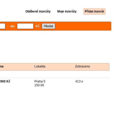
Oblíbené inzeráty
Moje inzeráty
Přidat inzerát
- do:
Kč
na
Lokalita
Zobrazeno
 900 Kč
Praha 5
413 x
150 00