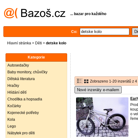
... bazar pro každého
Co:
Hlavní stránka
>
Děti
>
detske kolo
Kategorie
Autosedačky
Baby monitory, chůvičky
Dětská literatura
Zobrazeno 1-20 inzerátů z 4
Hračky
Nové inzeráty e-mailem
Hlídání dětí
Earl
Chodítka a hopsadla
Pro
Kočárky
koup
Kojenecké potřeby
o ve
řeme
Kola
Lego
Nábytek pro děti