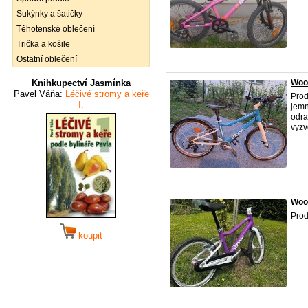
Sukýnky a šatičky
Těhotenské oblečení
Trička a košile
Ostatní oblečení
Knihkupectví Jasmínka
Woo
Pavel Váňa:
Léčivé stromy a keře
Prod
I.
jemn
odra
vyzv
Woo
Pro
koupit