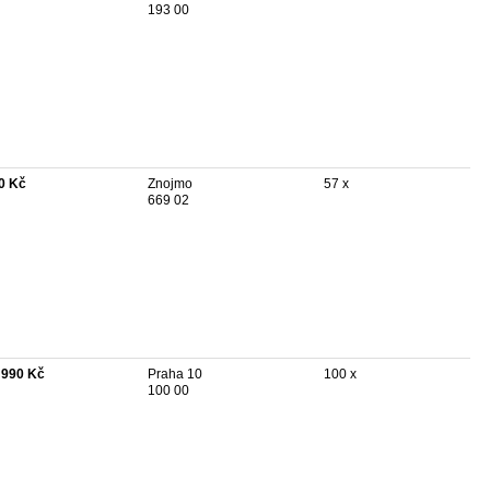
193 00
0 Kč
Znojmo
57 x
669 02
 990 Kč
Praha 10
100 x
100 00