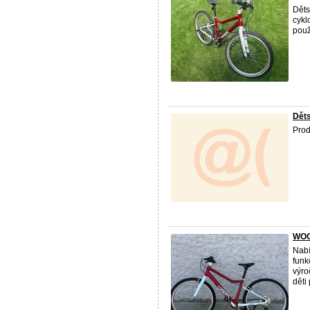
Dět
cykl
použ
Děts
Pro
WOOM
Nabí
funk
výro
děti p