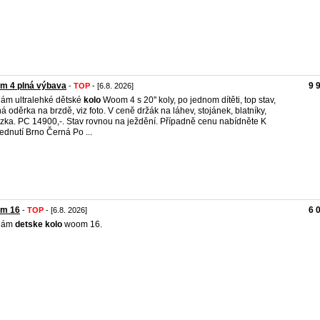
m 4 plná výbava
9 
-
TOP
- [6.8. 2026]
ám ultralehké dětské
kolo
Woom 4 s 20'' koly, po jednom dítěti, top stav,
á oděrka na brzdě, viz foto. V ceně držák na láhev, stojánek, blatníky,
zka. PC 14900,-. Stav rovnou na ježdění. Případně cenu nabídněte K
ednutí Brno Černá Po ...
m 16
6 
-
TOP
- [6.8. 2026]
dám
detske
kolo
woom 16.