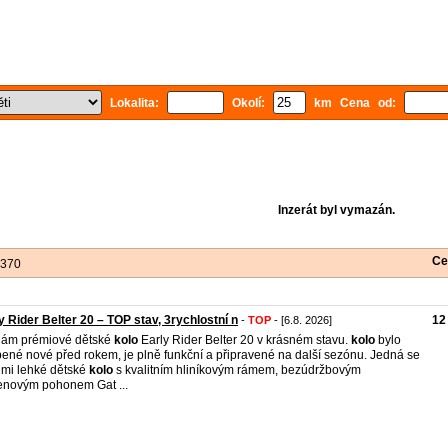
Lokalita:
Okolí:
km Cena od:
Inzerát byl vymazán.
Ce
 370
y Rider Belter 20 – TOP stav, 3rychlostní n
12
-
TOP
- [6.8. 2026]
dám prémiové dětské
kolo
Early Rider Belter 20 v krásném stavu.
kolo
bylo
ené nové před rokem, je plně funkční a připravené na další sezónu. Jedná se
lmi lehké dětské
kolo
s kvalitním hliníkovým rámem, bezúdržbovým
novým pohonem Gat ...