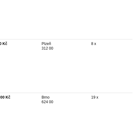
0 Kč
Plzeň
8 x
312 00
000 Kč
Brno
19 x
624 00