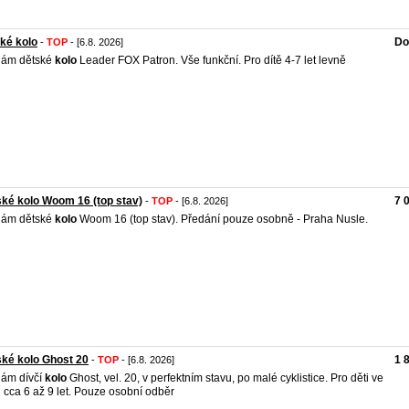
ké kolo
Do
-
TOP
- [6.8. 2026]
dám dětské
kolo
Leader FOX Patron. Vše funkční. Pro dítě 4-7 let levně
ké kolo Woom 16 (top stav)
7 
-
TOP
- [6.8. 2026]
dám dětské
kolo
Woom 16 (top stav). Předání pouze osobně - Praha Nusle.
ké kolo Ghost 20
1 
-
TOP
- [6.8. 2026]
ám dívčí
kolo
Ghost, vel. 20, v perfektním stavu, po malé cyklistice. Pro děti ve
 cca 6 až 9 let. Pouze osobní odběr