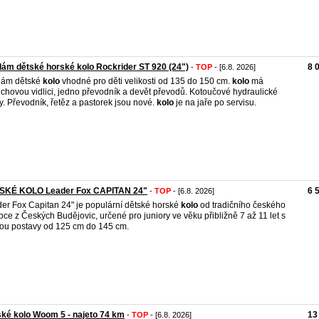
ám dětské horské kolo Rockrider ST 920 (24")
8 
-
TOP
- [6.8. 2026]
dám dětské
kolo
vhodné pro děti velikosti od 135 do 150 cm.
kolo
má
chovou vidlici, jedno převodník a devět převodů. Kotoučové hydraulické
y. Převodník, řetěz a pastorek jsou nové.
kolo
je na jaře po servisu.
SKÉ KOLO Leader Fox CAPITAN 24"
6 
-
TOP
- [6.8. 2026]
er Fox Capitan 24" je populární dětské horské
kolo
od tradičního českého
bce z Českých Budějovic, určené pro juniory ve věku přibližně 7 až 11 let s
ou postavy od 125 cm do 145 cm.
ké kolo Woom 5 - najeto 74 km
13
-
TOP
- [6.8. 2026]