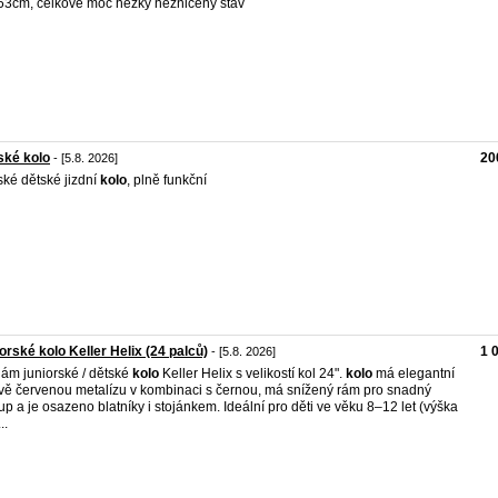
53cm, celkově moc hezký nezničený stav
ské kolo
20
- [5.8. 2026]
ké dětské jizdní
kolo
, plně funkční
orské kolo Keller Helix (24 palců)
1 
- [5.8. 2026]
ám juniorské / dětské
kolo
Keller Helix s velikostí kol 24".
kolo
má elegantní
vě červenou metalízu v kombinaci s černou, má snížený rám pro snadný
up a je osazeno blatníky i stojánkem. Ideální pro děti ve věku 8–12 let (výška
..