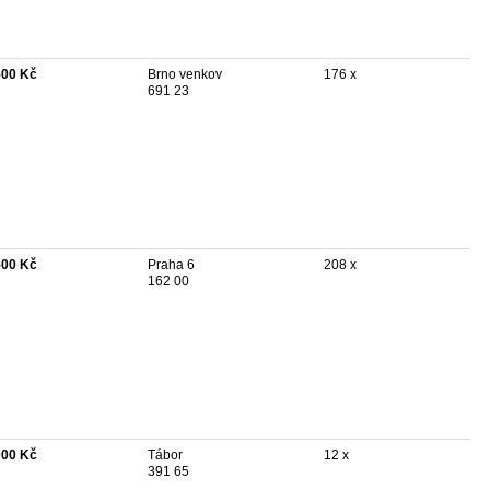
500 Kč
Brno venkov
176 x
691 23
500 Kč
Praha 6
208 x
162 00
000 Kč
Tábor
12 x
391 65