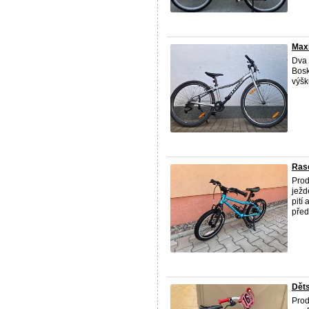
Maxb
Dva 
Bosk
výšk
Rasc
Pro
ježd
pití
před
Děts
Prod