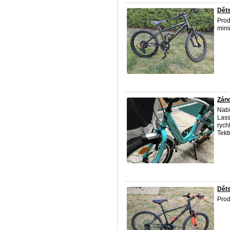
Děts
Pro
mini
Záno
Nabí
Lass
rych
Tekt
Děts
Prod