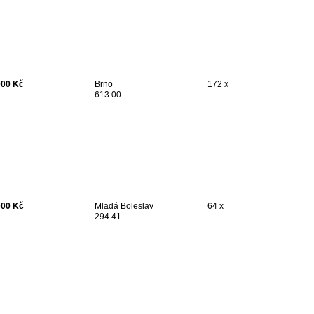
900 Kč
Brno
172 x
613 00
000 Kč
Mladá Boleslav
64 x
294 41