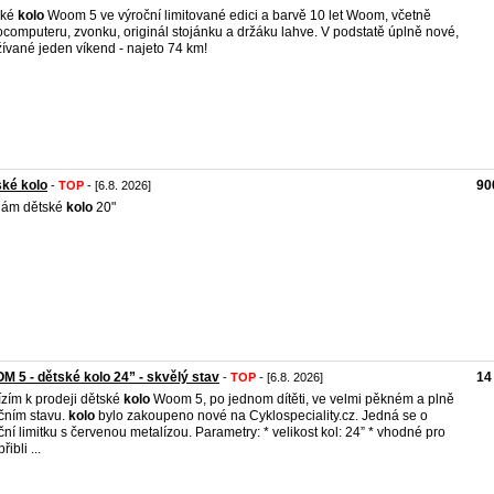
ské
kolo
Woom 5 ve výroční limitované edici a barvě 10 let Woom, včetně
ocomputeru, zvonku, originál stojánku a držáku lahve. V podstatě úplně nové,
ívané jeden víkend - najeto 74 km!
ké kolo
90
-
TOP
- [6.8. 2026]
dám dětské
kolo
20"
 5 - dětské kolo 24” - skvělý stav
14
-
TOP
- [6.8. 2026]
zím k prodeji dětské
kolo
Woom 5, po jednom dítěti, ve velmi pěkném a plně
čním stavu.
kolo
bylo zakoupeno nové na Cyklospeciality.cz. Jedná se o
ční limitku s červenou metalízou. Parametry: * velikost kol: 24” * vhodné pro
řibli ...