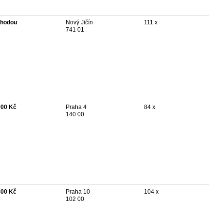
hodou
Nový Jičín
111 x
741 01
000 Kč
Praha 4
84 x
140 00
800 Kč
Praha 10
104 x
102 00