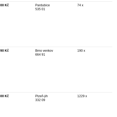
000 Kč
Pardubice
74 x
535 01
990 Kč
Brno venkov
190 x
664 91
500 Kč
Plzeň-jih
1229 x
332 09