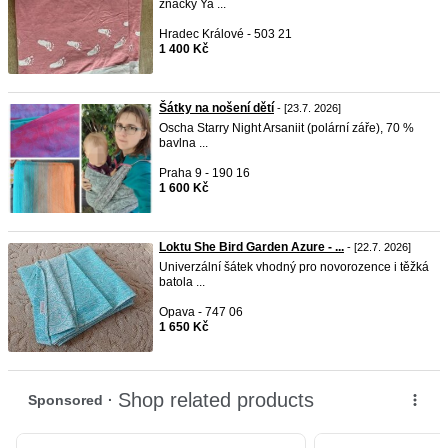
značky Ya ...
Hradec Králové - 503 21
1 400 Kč
Šátky na nošení dětí
- [23.7. 2026]
Oscha Starry Night Arsaniit (polární záře), 70 %
bavlna ...
Praha 9 - 190 16
1 600 Kč
Loktu She Bird Garden Azure - ...
- [22.7. 2026]
Univerzální šátek vhodný pro novorozence i těžká
batola ...
Opava - 747 06
1 650 Kč