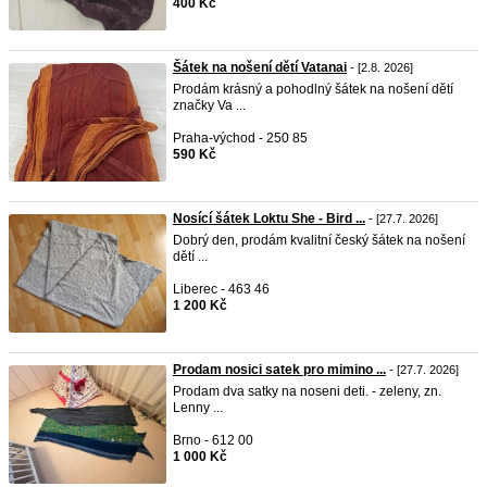
400 Kč
Šátek na nošení dětí Vatanai
- [2.8. 2026]
Prodám krásný a pohodlný šátek na nošení dětí
značky Va ...
Praha-východ - 250 85
590 Kč
Nosící šátek Loktu She - Bird ...
- [27.7. 2026]
Dobrý den, prodám kvalitní český šátek na nošení
dětí ...
Liberec - 463 46
1 200 Kč
Prodam nosici satek pro mimino ...
- [27.7. 2026]
Prodam dva satky na noseni deti. - zeleny, zn.
Lenny ...
Brno - 612 00
1 000 Kč