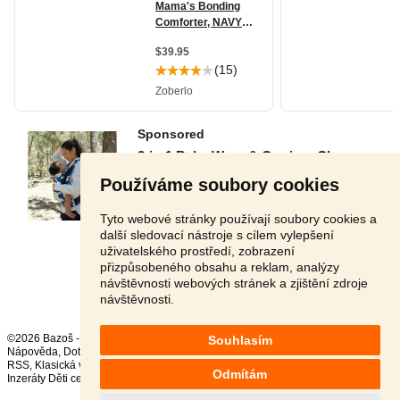
Používáme soubory cookies
Tyto webové stránky používají soubory cookies a
další sledovací nástroje s cílem vylepšení
uživatelského prostředí, zobrazení
přizpůsobeného obsahu a reklam, analýzy
Stránka:
1
2
3
Další
návštěvnosti webových stránek a zjištění zdroje
návštěvnosti.
©2026 Bazoš -
Inzerce, Bazar
Souhlasím
Nápověda
,
Dotazy
,
Hodnocení
,
Kontakt
,
Reklama
,
Podmínky
,
Ochrana údajů
,
RSS
,
Odmítám
Inzeráty Děti celkem:
144826
, za 24 hodin:
3067