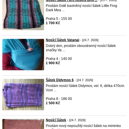
Nosící šátek i pro nošení dvoj ...
- [25.7. 2026]
Prodám čistě bavlněný nosící šátek Little Frog
Dark Mea ...
Praha 5 - 155 00
1 700 Kč
Nosící šátek Vatanai
- [24.7. 2026]
Dobrý den, prodám oboustranný nosící šátek
značky Va ...
Praha 4 - 140 00
1 900 Kč
Šátek Didymos 6
- [24.7. 2026]
Prodám nosící šátek Didymos, vel. 6, délka 470cm.
Vzor ...
Praha 8 - 186 00
1 500 Kč
Nosící šátek
- [24.7. 2026]
Prodám nový nepoužitý nosící šátek na miminko