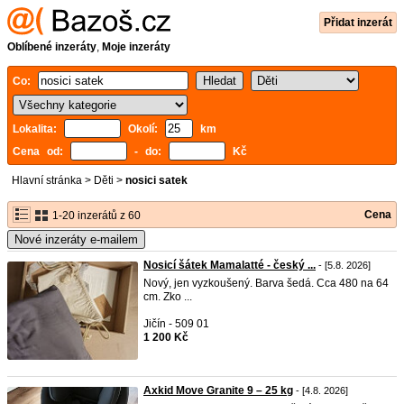
Přidat inzerát
Oblíbené inzeráty
,
Moje inzeráty
Co:
Lokalita:
Okolí:
km
Cena od:
- do:
Kč
Hlavní stránka
>
Děti
>
nosici satek
Cena
1-20 inzerátů z 60
Nové inzeráty e-mailem
Nosicí šátek Mamalatté - český ...
- [5.8. 2026]
Nový, jen vyzkoušený. Barva šedá. Cca 480 na 64
cm. Zko ...
Jičín - 509 01
1 200 Kč
Axkid Move Granite 9 – 25 kg
- [4.8. 2026]