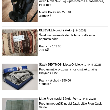
Axkid Move 9–25 kg – protisměrná autosedačka,
Plus Test ...
Mladá Boleslav - 295 01
3 500 Kč
ELLEVILL Nosící šátek
- [4.8. 2026]
Šátek na nošení dítěte. Je teda podle mne
naprosto nádh ...
Praha 4 - 143 00
700 Kč
Šátek DIDYMOS, Lisca Grigio, v ...
- [4.8. 2026]
Prodám málo využívaný nosící šátek značky
Didymos, Lisc ...
Praha - východ - 250 66
1 200 Kč
Little Frog nosící šátek - Ver ...
- [4.8. 2026]
Prodám nepoužitý nosící šátek Little Frog šátek -
Verde ...