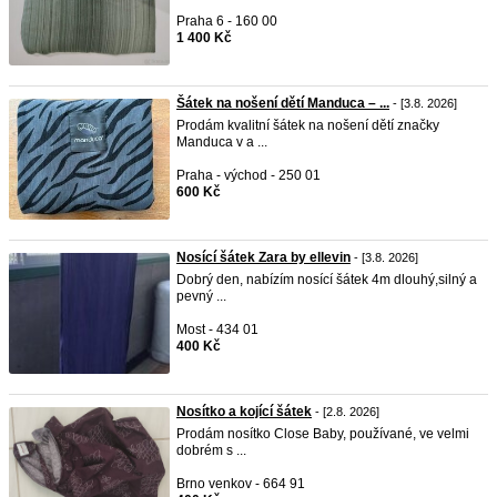
Praha 6 - 160 00
1 400 Kč
Šátek na nošení dětí Manduca – ...
- [3.8. 2026]
Prodám kvalitní šátek na nošení dětí značky
Manduca v a ...
Praha - východ - 250 01
600 Kč
Nosící šátek Zara by ellevin
- [3.8. 2026]
Dobrý den, nabízím nosící šátek 4m dlouhý,silný a
pevný ...
Most - 434 01
400 Kč
Nosítko a kojící šátek
- [2.8. 2026]
Prodám nosítko Close Baby, používané, ve velmi
dobrém s ...
Brno venkov - 664 91