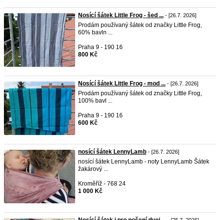
Nosící šátek Little Frog - šed ...
- [26.7. 2026]
Prodám používaný šátek od značky Little Frog,
60% bavln ...
Praha 9 - 190 16
800 Kč
Nosící šátek Little Frog - mod ...
- [26.7. 2026]
Prodám používaný šátek od značky Little Frog,
100% bavl ...
Praha 9 - 190 16
600 Kč
nosící šátek LennyLamb
- [26.7. 2026]
nosící šátek LennyLamb - noty LennyLamb Šátek
žakárový ...
Kroměříž - 768 24
1 000 Kč