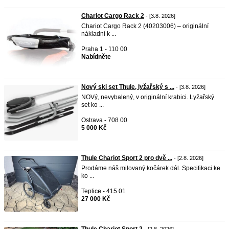
Chariot Cargo Rack 2
- [3.8. 2026]
Chariot Cargo Rack 2 (40203006) – originální
nákladní k ...
Praha 1 - 110 00
Nabídněte
Nový ski set Thule, lyžařský s ...
- [3.8. 2026]
NOVý, nevybalený, v originální krabici. Lyžařský
set ko ...
Ostrava - 708 00
5 000 Kč
Thule Chariot Sport 2 pro dvě ...
- [2.8. 2026]
Prodáme náš milovaný kočárek dál. Specifikaci ke
ko ...
Teplice - 415 01
27 000 Kč