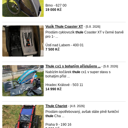
Brno - 627 00
19 000 Kč
Vozík Thule Coaster XT
- [5.8. 2026]
Prodám cyklovozík
thule
Coaster XT v černé barvě
pro 1- ...
Ústí nad Labem - 400 01
7 500 Kč
Thule cx1 s bohatým příslušens ...
- [5.8. 2026]
Nabízím kočárek
thule
cx1 v super stavu s
bohatým přísl ...
Hradec Králové - 503 11
14 990 Kč
Thule Chariot
- [4.8. 2026]
Prodám opotřebovaný, avšak stále plně funkční
thule
Cha ...
Praha 9 - 190 16