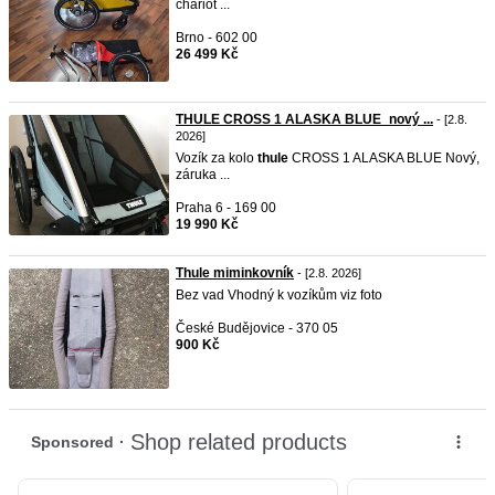
chariot ...
Brno - 602 00
26 499 Kč
THULE CROSS 1 ALASKA BLUE_nový ...
- [2.8.
2026]
Vozík za kolo
thule
CROSS 1 ALASKA BLUE Nový,
záruka ...
Praha 6 - 169 00
19 990 Kč
Thule miminkovník
- [2.8. 2026]
Bez vad Vhodný k vozíkům viz foto
České Budějovice - 370 05
900 Kč