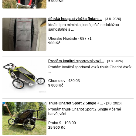
5 000 Kč
dětská houpací vložka (infant ...
- [3.8. 2026]
Ideální pro miminka, která ještě nedokážou
samostatně s ...
Uherské Hradiště - 687 71
900 Kč
Prodám kvalitní sportovní vozí ...
- [3.8. 2026]
Prodám kvalitní sportovní vozík
thule
Chariot Vozík
...
Chomutov - 430 03
9 000 Kč
Thule Chariot Sport 2 Single + ...
- [3.8. 2026]
Prodám
thule
Chariot Sport 2 Single v černé
barvě, včet ...
Praha 9 - 198 00
25 900 Kč