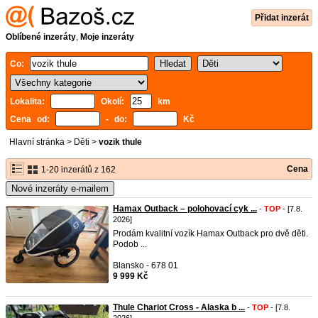
Přidat inzerát
Oblíbené inzeráty
,
Moje inzeráty
Co:
Lokalita:
Okolí:
km
Cena od:
- do:
Kč
Hlavní stránka
>
Děti
>
vozik thule
Cena
1-20 inzerátů z 162
Nové inzeráty e-mailem
Hamax Outback – polohovací cyk ...
-
TOP
- [7.8.
2026]
Prodám kvalitní vozík Hamax Outback pro dvě děti.
Podob ...
Blansko - 678 01
9 999 Kč
Thule Chariot Cross - Alaska b ...
-
TOP
- [7.8.