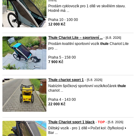
2026]
Prodám cyklovozík pro 1 dítě ve skvělém stavu.
Hodně má ...
Praha 10 - 100 00
12 000 Kč
Thule Chariot Lite – sportovní ...
- [6.8. 2026]
Prodám kvalitní sportovní vozík
thule
Chariot Lite
pro ...
Praha 5 - 158 00
7 900 Kč
Thule chariot sport 1
- [5.8. 2026]
Nabízím špičkový sportovní vozík/kočárek
thule
chariot ...
Praha 4 - 143 00
22 000 Kč
Thule Chariot sport 1 black
-
TOP
- [5.8. 2026]
Dětský vozík - pro 1 dítě • Počet kol: čtyřkolový •
Bar ...