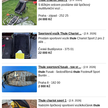
Thule Chariot Sport 2
- [2.8. 2026]
S těžkým srdcem posíláme dál špičkový
multifunkční vozí ...
Praha - západ - 252 25
24 000 Kč
Sportovní vozík Thule Chariot ...
- [2.8. 2026]
Prodám sportovní vozík
thule
Chariot Sport 2 pro 2
děti ...
České Budějovice - 375 01
22 000 Kč
Thule sportovní fusak - top st ...
- [2.8. 2026]
thule
Fusak - šedostříbrná
thule
Footmuff Sport
Buntin ...
Praha 8 - 182 00
2 000 Kč
Thule chariot sport 1
- [2.8. 2026]
Nabízím špičkový sportovní vozík/kočárek
thule