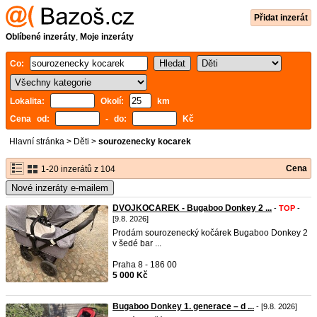
Přidat inzerát
Oblíbené inzeráty
,
Moje inzeráty
Co:
Lokalita:
Okolí:
km
Cena od:
- do:
Kč
Hlavní stránka
>
Děti
>
sourozenecky kocarek
Cena
1-20 inzerátů z 104
Nové inzeráty e-mailem
DVOJKOCAREK - Bugaboo Donkey 2 ...
-
TOP
-
[9.8. 2026]
Prodám sourozenecký kočárek Bugaboo Donkey 2
v šedé bar ...
Praha 8 - 186 00
5 000 Kč
Bugaboo Donkey 1. generace – d ...
- [9.8. 2026]