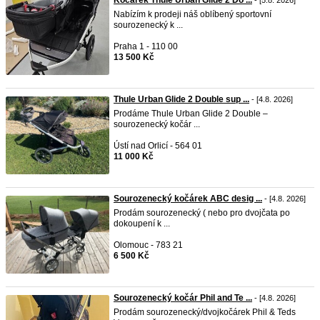
Kočárek Thule Urban Glide 2 Do ...
- [5.8. 2026]
Nabízím k prodeji náš oblíbený sportovní
sourozenecký k ...
Praha 1 - 110 00
13 500 Kč
Thule Urban Glide 2 Double sup ...
- [4.8. 2026]
Prodáme Thule Urban Glide 2 Double –
sourozenecký kočár ...
Ústí nad Orlicí - 564 01
11 000 Kč
Sourozenecký kočárek ABC desig ...
- [4.8. 2026]
Prodám sourozenecký ( nebo pro dvojčata po
dokoupení k ...
Olomouc - 783 21
6 500 Kč
Sourozenecký kočár Phil and Te ...
- [4.8. 2026]
Prodám sourozenecký/dvojkočárek Phil & Teds