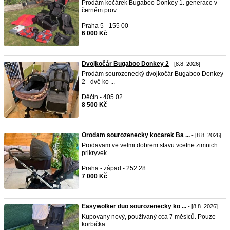
Prodám kočárek Bugaboo Donkey 1. generace v
černém prov ...
Praha 5 - 155 00
6 000 Kč
Dvojkočár Bugaboo Donkey 2
- [8.8. 2026]
Prodám sourozenecký dvojkočár Bugaboo Donkey
2 - dvě ko ...
Děčín - 405 02
8 500 Kč
Orodam sourozenecky kocarek Ba ...
- [8.8. 2026]
Prodavam ve velmi dobrem stavu vcetne zimnich
prikryvek ...
Praha - západ - 252 28
7 000 Kč
Easywolker duo sourozenecky ko ...
- [8.8. 2026]
Kupovany nový, používaný cca 7 měsíců. Pouze
korbička. ...