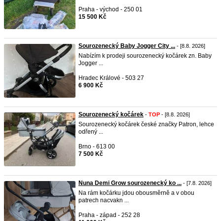
Praha - východ - 250 01
15 500 Kč
Sourozenecký Baby Jogger City ...
- [8.8. 2026]
Nabízím k prodeji sourozenecký kočárek zn. Baby
Jogger ...
Hradec Králové - 503 27
6 900 Kč
Sourozenecký kočárek
-
TOP
- [8.8. 2026]
Sourozenecký kočárek české značky Patron, lehce
odřený ...
Brno - 613 00
7 500 Kč
Nuna Demi Grow sourozenecký ko ...
- [7.8. 2026]
Na rám kočárku jdou obousměrně a v obou
patrech nacvakn ...
Praha - západ - 252 28