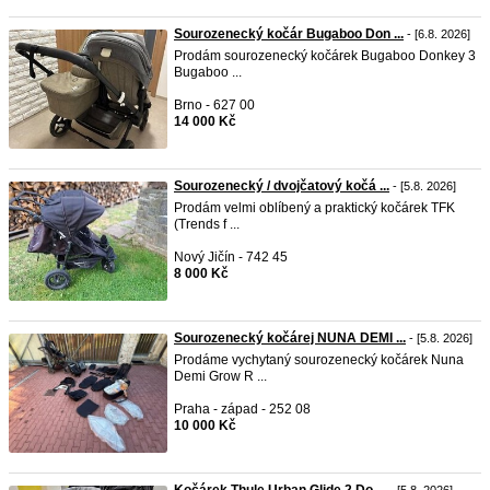
Sourozenecký kočár Bugaboo Don ...
- [6.8. 2026]
Prodám sourozenecký kočárek Bugaboo Donkey 3
Bugaboo ...
Brno - 627 00
14 000 Kč
Sourozenecký / dvojčatový kočá ...
- [5.8. 2026]
Prodám velmi oblíbený a praktický kočárek TFK
(Trends f ...
Nový Jičín - 742 45
8 000 Kč
Sourozenecký kočárej NUNA DEMI ...
- [5.8. 2026]
Prodáme vychytaný sourozenecký kočárek Nuna
Demi Grow R ...
Praha - západ - 252 08
10 000 Kč