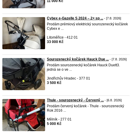
11 000 Kč
Cybex e-Gazelle S 2024 – 2× sp ...
- [7.8. 2026]
Prodám prémiový elektrický sourozenecký kočárek
Cybex e ...
Litoměřice - 412 01
33 000 Kč
Sourozenecký kočárek Hauck Due ...
- [7.8. 2026]
Prodám sourozenecký kočárek Hauck Duett3.
jedná se o ve ...
Jindřichův Hradec - 377 01
3 500 Kč
Thule - sourozenecký - Červený ...
- [6.8. 2026]
Prodám červený kočárek - Thule - sourozenecký
Rok 2016 ...
Mělník - 277 01
5 000 Kč