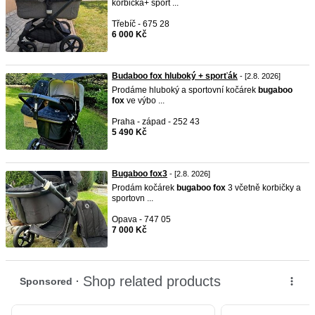
korbička+ sport ...
Třebíč - 675 28
6 000 Kč
Budaboo fox hluboký + sporťák
- [2.8. 2026]
Prodáme hluboký a sportovní kočárek
bugaboo
fox
ve výbo ...
Praha - západ - 252 43
5 490 Kč
Bugaboo fox3
- [2.8. 2026]
Prodám kočárek
bugaboo
fox
3 včetně korbičky a
sportovn ...
Opava - 747 05
7 000 Kč