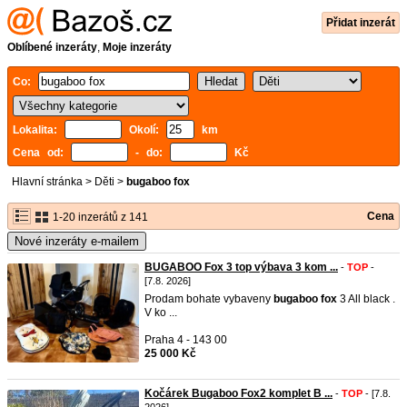
Přidat inzerát
Oblíbené inzeráty
,
Moje inzeráty
Co:
Lokalita:
Okolí:
km
Cena od:
- do:
Kč
Hlavní stránka
>
Děti
>
bugaboo fox
Cena
1-20 inzerátů z 141
Nové inzeráty e-mailem
BUGABOO Fox 3 top výbava 3 kom ...
-
TOP
-
[7.8. 2026]
Prodam bohate vybaveny
bugaboo
fox
3 All black .
V ko ...
Praha 4 - 143 00
25 000 Kč
Kočárek Bugaboo Fox2 komplet B ...
-
TOP
- [7.8.