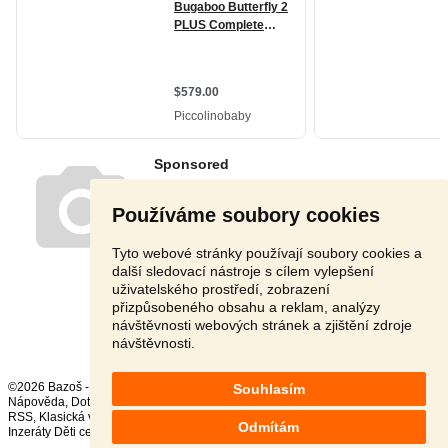
Používáme soubory cookies
Tyto webové stránky používají soubory cookies a
další sledovací nástroje s cílem vylepšení
uživatelského prostředí, zobrazení
přizpůsobeného obsahu a reklam, analýzy
Stránka:
1
2
3
Další
návštěvnosti webových stránek a zjištění zdroje
návštěvnosti.
©2026 Bazoš -
Inzerce, Bazar
Souhlasím
Nápověda
,
Dotazy
,
Hodnocení
,
Kontakt
,
Reklama
,
Podmínky
,
Ochrana údajů
,
RSS
,
Odmítám
Inzeráty Děti celkem:
142685
, za 24 hodin:
3083