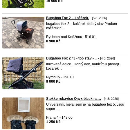
16 500 Kč
Bugaboo Fox 2 – kočárek.
- [5.8. 2026]
bugaboo
fox
2 – kočárek, dobrý stav Prodám
kočárek b ...
Rychnov nad Kněžnou - 516 01
8 900 Kč
Bugaboo Fox 2 / 3 - top stav - ...
- [4.8. 2026]
imitovaná edice...Dobrý den, nabízím k prodeji
kočárek ...
Nymburk - 290 01
9 000 Kč
Stokke rukavice Onyx black na ...
- [4.8. 2026]
Univerzální, měla jsem je na
bugaboo
fox
5. Jsou
super. ...
Praha 4 - 143 00
1 250 Kč