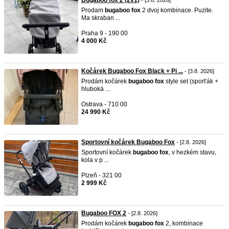
Bugaboo fox 2 (2v1)
- [3.8. 2026]
Prodam
bugaboo
fox
2 dvoj kombinace. Puzite.
Ma skraban ...
Praha 9 - 190 00
4 000 Kč
Kočárek Bugaboo Fox Black + Pi ...
- [3.8. 2026]
Prodám kočárek
bugaboo
fox
style set (sporťák +
hluboká ...
Ostrava - 710 00
24 990 Kč
Sportovní kočárek Bugaboo Fox
- [2.8. 2026]
Sportovní kočárek
bugaboo
fox
, v hezkém stavu,
kola v p ...
Plzeň - 321 00
2 999 Kč
Bugaboo FOX 2
- [2.8. 2026]
Prodám kočárek
bugaboo
fox
2, kombinace