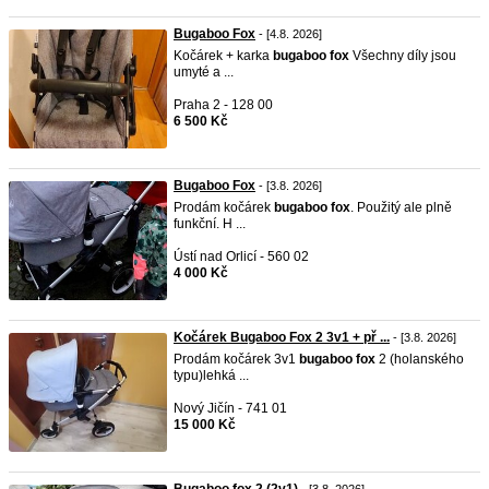
Bugaboo Fox
- [4.8. 2026]
Kočárek + karka
bugaboo
fox
Všechny díly jsou
umyté a ...
Praha 2 - 128 00
6 500 Kč
Bugaboo Fox
- [3.8. 2026]
Prodám kočárek
bugaboo
fox
. Použitý ale plně
funkční. H ...
Ústí nad Orlicí - 560 02
4 000 Kč
Kočárek Bugaboo Fox 2 3v1 + př ...
- [3.8. 2026]
Prodám kočárek 3v1
bugaboo
fox
2 (holanského
typu)lehká ...
Nový Jičín - 741 01
15 000 Kč