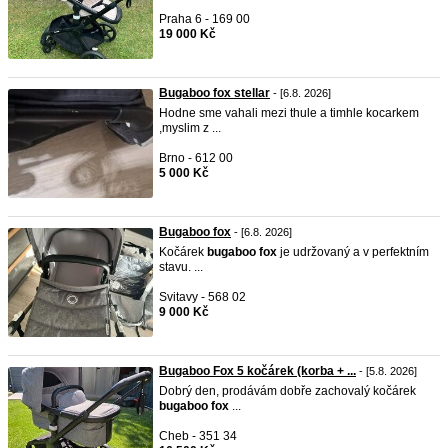
Praha 6 - 169 00
19 000 Kč
Bugaboo fox stellar
- [6.8. 2026]
Hodne sme vahali mezi thule a timhle kocarkem
,myslim z ...
Brno - 612 00
5 000 Kč
Bugaboo fox
- [6.8. 2026]
Kočárek
bugaboo
fox
je udržovaný a v perfektním
stavu. ...
Svitavy - 568 02
9 000 Kč
Bugaboo Fox 5 kočárek (korba + ...
- [5.8. 2026]
Dobrý den, prodávám dobře zachovalý kočárek
bugaboo
fox
...
Cheb - 351 34