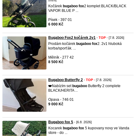
2026]
Kočárek
bugaboo
fox
2 komplet BLACK/BLACK
VAPOR BLUE P ...
Písek - 397 01
6 000 Kč
Bugaboo Fox2 kočárek 2v1
-
TOP
- [7.8. 2026]
Prodám kočárek
bugaboo
fox
2. 2v1 hluboká
korba/sporťák. ...
Mělník - 277 42
8 500 Kč
Bugaboo Butterfly 2
-
TOP
- [7.8. 2026]
❤️Nabízím set
bugaboo
Butterfly 2 complete
BLACK/HERITA ...
Opava - 746 01
9 000 Kč
Bugaboo fox 5
- [6.8. 2026]
Kocarek
bugaboo
fox
5 kupovany novy ve Vanda
store - do ...