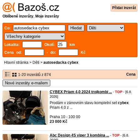
Přidat inzerát
Oblíbené inzeráty
,
Moje inzeráty
Co:
Lokalita:
Okolí:
km
Cena od:
- do:
Kč
Hlavní stránka
>
Děti
>
autosedacka cybex
Cena
1-20 inzerátů z 874
Nové inzeráty e-mailem
CYBEX Priam 4,0 2024 trojkombi ...
-
TOP
- [6.8.
2026]
Prodám v zánovním stavu kompletní set
cybex
Priam 4.0 z ...
Praha 10 - 100 00
23 000 Kč
Abc Design 4S viper 3 kombina ...
-
TOP
- [6.8.