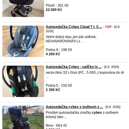
Plzeň - 301 00
22 000 Kč
Autosedačka Cybex Cloud T i- S ...
-
TOP
- [6.8.
2026]
Velmi dobrý stav, jen pár oděrek,
NEHAVAROVANÁ!! Lz ...
Praha 9 - 198 00
4 200 Kč
Autosedačka Cybex - vajíčko (s ...
- [6.8. 2026]
verze Aton S2 i-Size (PC.: 5.000,-) kupována do dr
...
Praha 5 - 150 00
2 300 Kč
Autosedačka cybex s isofixem s ...
- [6.8. 2026]
Prodám autosedačka značky
cybex
s isofixem
krásný stav ...
Brno - 664 42