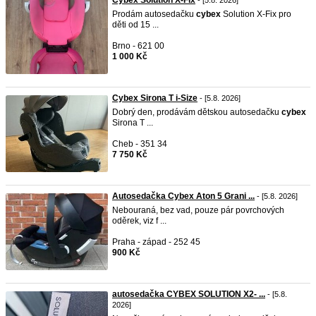
Cybex Solution X-Fix
- [5.8. 2026]
Prodám autosedačku
cybex
Solution X-Fix pro
děti od 15 ...
Brno - 621 00
1 000 Kč
Cybex Sirona T i-Size
- [5.8. 2026]
Dobrý den, prodávám dětskou autosedačku
cybex
Sirona T ...
Cheb - 351 34
7 750 Kč
Autosedačka Cybex Aton 5 Grani ...
- [5.8. 2026]
Nebouraná, bez vad, pouze pár povrchových
oděrek, viz f ...
Praha - západ - 252 45
900 Kč
autosedačka CYBEX SOLUTION X2- ...
- [5.8.
2026]