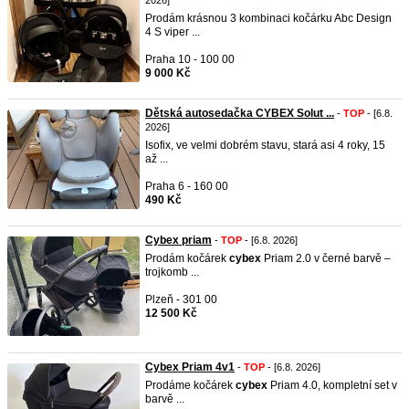
2026]
Prodám krásnou 3 kombinaci kočárku Abc Design
4 S viper ...
Praha 10 - 100 00
9 000 Kč
Dětská autosedačka CYBEX Solut ...
-
TOP
- [6.8.
2026]
Isofix, ve velmi dobrém stavu, stará asi 4 roky, 15
až ...
Praha 6 - 160 00
490 Kč
Cybex priam
-
TOP
- [6.8. 2026]
Prodám kočárek
cybex
Priam 2.0 v černé barvě –
trojkomb ...
Plzeň - 301 00
12 500 Kč
Cybex Priam 4v1
-
TOP
- [6.8. 2026]
Prodáme kočárek
cybex
Priam 4.0, kompletní set v
barvě ...