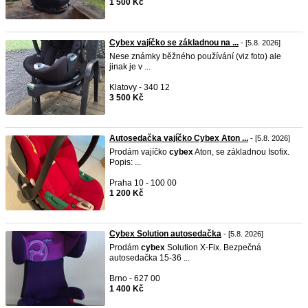
1 500 Kč
Cybex vajíčko se základnou na ...
- [5.8. 2026]
Nese známky běžného používání (viz foto) ale
jinak je v ...
Klatovy - 340 12
3 500 Kč
Autosedačka vajíčko Cybex Aton ...
- [5.8. 2026]
Prodám vajíčko
cybex
Aton, se základnou Isofix.
Popis: ...
Praha 10 - 100 00
1 200 Kč
Cybex Solution autosedačka
- [5.8. 2026]
Prodám
cybex
Solution X-Fix. Bezpečná
autosedačka 15-36 ...
Brno - 627 00
1 400 Kč