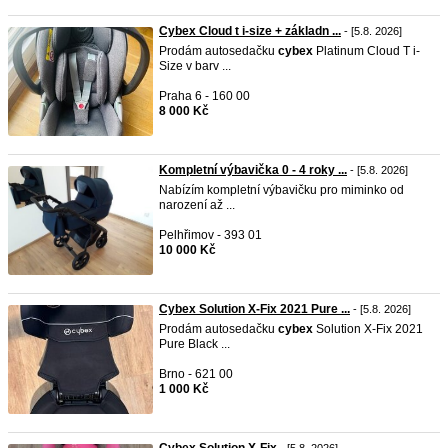
Cybex Cloud t i-size + základn ...
- [5.8. 2026]
Prodám autosedačku
cybex
Platinum Cloud T i-
Size v barv ...
Praha 6 - 160 00
8 000 Kč
Kompletní výbavička 0 - 4 roky ...
- [5.8. 2026]
Nabízím kompletní výbavičku pro miminko od
narození až ...
Pelhřimov - 393 01
10 000 Kč
Cybex Solution X-Fix 2021 Pure ...
- [5.8. 2026]
Prodám autosedačku
cybex
Solution X-Fix 2021
Pure Black ...
Brno - 621 00
1 000 Kč