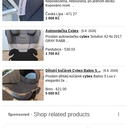
Nepoškozená, nebouraná, po jednom děcku.
Kupováno nové. ...
Česká Lípa - 471 27
1 000 Kč
Autosedačka Cxbex
- [5.8. 2026]
Prodám autosedačku
cybex
Solution X2-fix 2017
GRAY RABB ...
Pardubice - 530 03
1 700 Kč
Dětský kočárek Cybex Balios S ...
- [5.8. 2026]
Prodám dětský kočárek
cybex
Balios S Lux v
elegantní če ...
Brno - 621 00
5 000 Kč