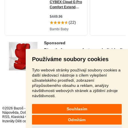
Používáme soubory cookies
Tyto webové stránky používají soubory cookies a
další sledovací nástroje s cílem vylepšení
uživatelského prostředí, zobrazení
přizpůsobeného obsahu a reklam, analýzy
Stránka:
1
2
3
Další
návštěvnosti webových stránek a zjištění zdroje
návštěvnosti.
©2026 Bazoš -
Inzerce, Bazar
Souhlasím
Nápověda
,
Dotazy
,
Hodnocení
,
Kontakt
,
Reklama
,
Podmínky
,
Ochrana údajů
,
RSS
,
Odmítám
Inzeráty Děti celkem:
142878
, za 24 hodin:
2582