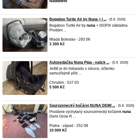
Nabídněte
Bugaboo Turtle Air by Nuna + I ...
- [5.8. 2026]
Bugaboo Turtle Air by
nuna
+ ISOFIX základna
Prodám ...
Mladá Boleslav - 293 06
3 300 Kč
Autosedačka Nuna Pipa - vajick ...
- [5.8. 2026]
Ještě je do listopadu v záruce, účtenku
samozřejmě přid ...
Chrudim - 537 03
5 500 Kč
Sourozenecký kočárej NUNA DEMI ...
- [5.8. 2026]
Prodáme vychytaný sourozenecký kočárek
nuna
Demi Grow R ...
Praha - západ - 252 08
10 000 Kč