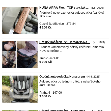
NUNA ARRA Flex - TOP stav, jak ...
- [5.8. 2026]
Prémiová novorozenecká autosedačka (vajíčko)
TOP stav ...
České Budějovice - 373 84
4 200 Kč
Dětský kočárek 3v1 Camarelo Na ...
- [5.8. 2026]
Prodám kombinovaný dětský kočárek Camarelo
Navo s možno ...
Třebíč - 674 01
6 000 Kč
Otočná autosedačka Nuna prym
- [4.8. 2026]
Autosedačka po jednom dítěti, z nekuřáckého
auta. Běžné ...
Praha 4 - 147 00
3 000 Kč