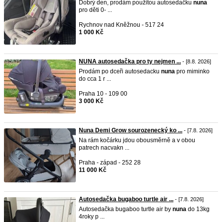
Dobrý den, prodám použitou autosedačku
nuna
pro děti 0- ...
Rychnov nad Kněžnou - 517 24
1 000 Kč
NUNA autosedačka pro ty nejmen ...
- [8.8. 2026]
Prodám po dceři autosedacku
nuna
pro miminko
do cca 1 r ...
Praha 10 - 109 00
3 000 Kč
Nuna Demi Grow sourozenecký ko ...
- [7.8. 2026]
Na rám kočárku jdou obousměrně a v obou
patrech nacvakn ...
Praha - západ - 252 28
11 000 Kč
Autosedačka bugaboo turtle air ...
- [7.8. 2026]
Autosedačka bugaboo turtle air by
nuna
do 13kg
4roky p ...