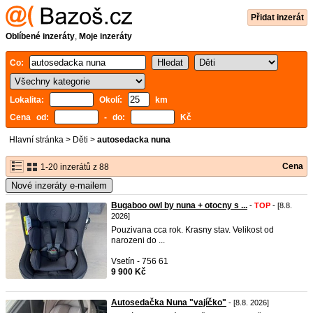
Přidat inzerát
Oblíbené inzeráty
,
Moje inzeráty
Co:
Lokalita:
Okolí:
km
Cena od:
- do:
Kč
Hlavní stránka
>
Děti
>
autosedacka nuna
Cena
1-20 inzerátů z 88
Nové inzeráty e-mailem
Bugaboo owl by nuna + otocny s ...
-
TOP
- [8.8.
2026]
Pouzivana cca rok. Krasny stav. Velikost od
narozeni do ...
Vsetín - 756 61
9 900 Kč
Autosedačka Nuna "vajíčko"
- [8.8. 2026]