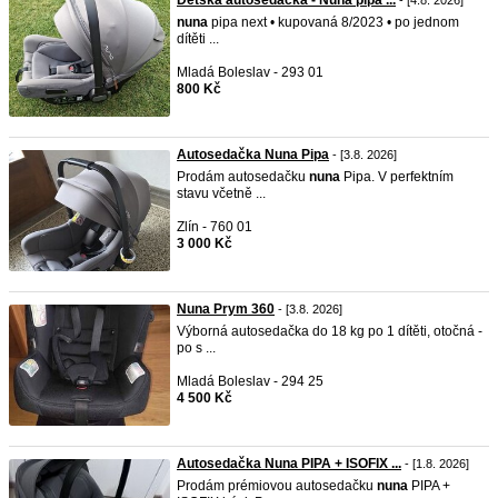
Dětská autosedačka - Nuna pipa ...
- [4.8. 2026]
nuna
pipa next • kupovaná 8/2023 • po jednom
dítěti ...
Mladá Boleslav - 293 01
800 Kč
Autosedačka Nuna Pipa
- [3.8. 2026]
Prodám autosedačku
nuna
Pipa. V perfektním
stavu včetně ...
Zlín - 760 01
3 000 Kč
Nuna Prym 360
- [3.8. 2026]
Výborná autosedačka do 18 kg po 1 dítěti, otočná -
po s ...
Mladá Boleslav - 294 25
4 500 Kč
Autosedačka Nuna PIPA + ISOFIX ...
- [1.8. 2026]
Prodám prémiovou autosedačku
nuna
PIPA +