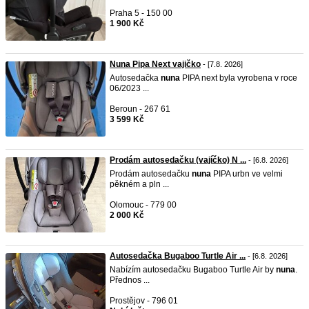
Praha 5 - 150 00
1 900 Kč
Nuna Pipa Next vajičko
- [7.8. 2026]
Autosedačka
nuna
PIPA next byla vyrobena v roce
06/2023 ...
Beroun - 267 61
3 599 Kč
Prodám autosedačku (vajíčko) N ...
- [6.8. 2026]
Prodám autosedačku
nuna
PIPA urbn ve velmi
pěkném a pln ...
Olomouc - 779 00
2 000 Kč
Autosedačka Bugaboo Turtle Air ...
- [6.8. 2026]
Nabízím autosedačku Bugaboo Turtle Air by
nuna
.
Přednos ...
Prostějov - 796 01