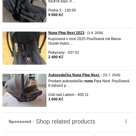
ISOFIX bázi. P ...
Praha 3 - 130 00
9 000 Kč
Nuna Pipa Next 2023
- [1.8. 2026]
Kupovaná v roce 2025 Používaná rok Barva
Oceán Autos ...
Rokycany - 337 01
2 400 Kč
Autosedačka Nuna Pipa Next.
- [31.7. 2026]
Prodam autosedačku
nuna
Pipa Next. Používaná
8 měsíců p ...
Ústí nad Labem - 400 11
3 000 Kč