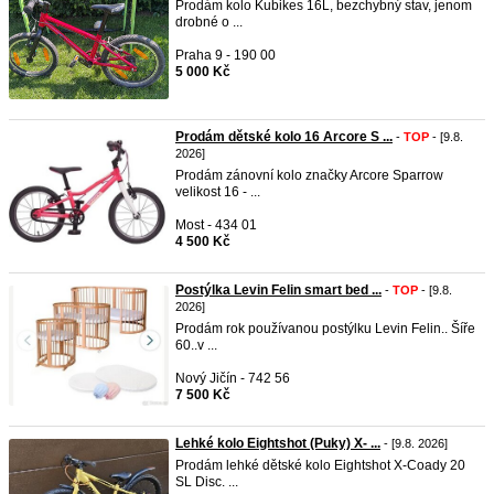
Prodám kolo Kubikes 16L, bezchybný stav, jenom
drobné o ...
Praha 9 - 190 00
5 000 Kč
Prodám dětské kolo 16 Arcore S ...
-
TOP
- [9.8.
2026]
Prodám zánovní kolo značky Arcore Sparrow
velikost 16 - ...
Most - 434 01
4 500 Kč
Postýlka Levin Felin smart bed ...
-
TOP
- [9.8.
2026]
Prodám rok používanou postýlku Levin Felin.. Šíře
60..v ...
Nový Jičín - 742 56
7 500 Kč
Lehké kolo Eightshot (Puky) X- ...
- [9.8. 2026]
Prodám lehké dětské kolo Eightshot X-Coady 20
SL Disc. ...