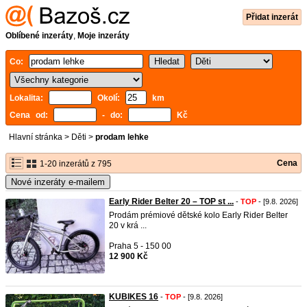
Přidat inzerát
Oblíbené inzeráty
,
Moje inzeráty
Co:
Lokalita:
Okolí:
km
Cena od:
- do:
Kč
Hlavní stránka
>
Děti
>
prodam lehke
Cena
1-20 inzerátů z 795
Nové inzeráty e-mailem
Early Rider Belter 20 – TOP st ...
-
TOP
- [9.8. 2026]
Prodám prémiové dětské kolo Early Rider Belter
20 v krá ...
Praha 5 - 150 00
12 900 Kč
KUBIKES 16
-
TOP
- [9.8. 2026]