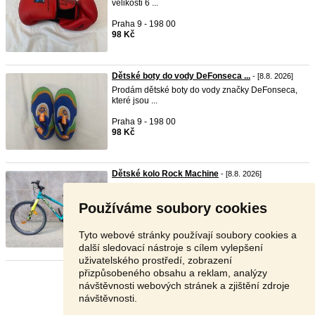
velikosti 6 ...
Praha 9 - 198 00
98 Kč
Dětské boty do vody DeFonseca ...
- [8.8. 2026]
Prodám dětské boty do vody značky DeFonseca,
které jsou ...
Praha 9 - 198 00
98 Kč
Dětské kolo Rock Machine
- [8.8. 2026]
Prodám dětské kolo Rock Machine Thunder 24" po
synovi, ...
Používáme soubory cookies
Benešov - 259 01
5 500 Kč
Tyto webové stránky používají soubory cookies a
další sledovací nástroje s cílem vylepšení
uživatelského prostředí, zobrazení
přizpůsobeného obsahu a reklam, analýzy
Stránka:
1
2
3
Další
návštěvnosti webových stránek a zjištění zdroje
návštěvnosti.