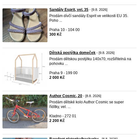
Sandály Esprit, vel. 35
- [9.8. 2026]
Prodám dívčí sandály Esprit ve velikosti EU 35.
Poho ...
Praha 10 - 104 00
300 Kč
Dětská postýlka domeček
- [9.8. 2026]
Prodám dětskou postýlku 140x70, rozšiřitelná na
pohovku ...
Praha 9 - 199 00
2 000 Kč
Author Cosmic, 20
- [8.8. 2026]
Prodám dětské kolo Author Cosmic se super
řídítky, vel. ...
Kladno - 272 01
2 200 Kč