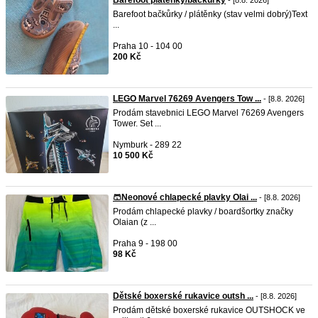
Barefoot platenky/backurky
- [8.8. 2026]
Barefoot bačkůrky / plátěnky (stav velmi dobrý) ​Text
...
Praha 10 - 104 00
200 Kč
LEGO Marvel 76269 Avengers Tow ...
- [8.8. 2026]
Prodám stavebnici LEGO Marvel 76269 Avengers
Tower. Set ...
Nymburk - 289 22
10 500 Kč
🩳Neonové chlapecké plavky Olai ...
- [8.8. 2026]
Prodám chlapecké plavky / boardšortky značky
Olaian (z ...
Praha 9 - 198 00
98 Kč
Dětské boxerské rukavice outsh ...
- [8.8. 2026]
Prodám dětské boxerské rukavice OUTSHOCK ve