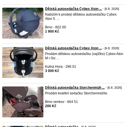
Dětská autosedačka Cybex Aton ...
- [6.8. 2026]
Nabízím k prodeji dětskou autosedačku Cybex
Aton 5. ...
Brno - 602 00
1 900 Kč
Dětská autosedačka Cybex Aton ...
- [6.8. 2026]
Prodám dětskou autosedačku (vajíčko) Cybex Aton
M i-Siz ...
Kutná Hora - 286 01
3 000 Kč
Dětská autosedačka Storchenmüh ...
- [6.8. 2026]
Prodám kvalitní sedačku Storchenmühle.
Brno venkov - 664 51
200 Kč