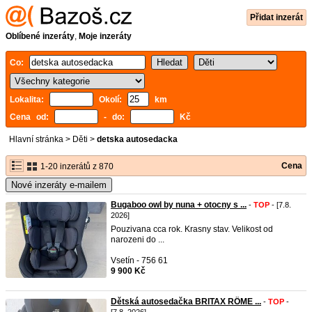
Přidat inzerát
Oblíbené inzeráty
,
Moje inzeráty
Co:
Lokalita:
Okolí:
km
Cena od:
- do:
Kč
Hlavní stránka
>
Děti
>
detska autosedacka
Cena
1-20 inzerátů z 870
Nové inzeráty e-mailem
Bugaboo owl by nuna + otocny s ...
-
TOP
- [7.8.
2026]
Pouzivana cca rok. Krasny stav. Velikost od
narozeni do ...
Vsetín - 756 61
9 900 Kč
Dětská autosedačka BRITAX RÖME ...
-
TOP
-