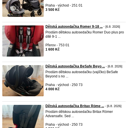
Praha - východ - 251 01
3 500 Kč
Dětská autosedačka Romer 9-18 ...
- [6.8. 2026]
Prodám dětskou autosedačku Romer Duo plus pro
dítě 9-1 ...
Přerov - 753 01
1 600 Kč
Dětská autosedačka BeSafe Beyo ...
- [6.8. 2026]
Prodám dětskou autosedačku (vajíčko) BeSafe
Beyond s no ...
Praha - východ - 250 73
4 000 Kč
Dětská autosedačka Britax Röme ...
- [6.8. 2026]
Prodám dětskou autosedačku Britax Römer
Advansafix. Sed ...
Praha - východ - 250 73