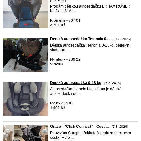
[7.8. 2026]
Prodám dětskou autosedačku BRITAX RÖMER
Kidfix III S. V ...
Kroměříž - 767 01
2 200 Kč
Dětská autosedačka Teutonia 0- ...
- [7.8. 2026]
Dětská autosedačka Teutonia 0-13kg, perfektní
stav, pou ...
Nymburk - 289 22
V textu
Dětská autosedačka 0-18 kg
- [7.8. 2026]
Autosedačka Lionelo Liam Liam je dětská
autosedačka ur ...
Most - 434 01
1 000 Kč
Graco - "Click Connect" - Cest ...
- [7.8. 2026]
Používám Google překladač, protože nemluvím
česky. Moje ...