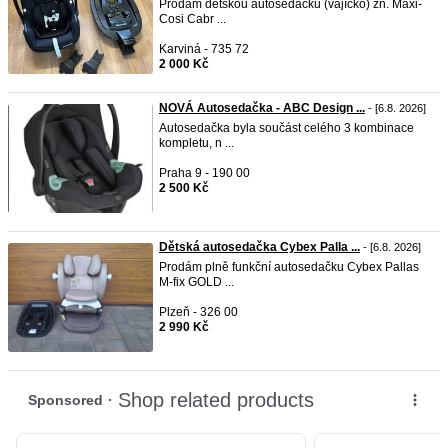
Prodám dětskou autosedačku (vajíčko) zn. Maxi-
Cosi Cabr ...
Karviná - 735 72
2 000 Kč
NOVÁ Autosedačka - ABC Design ...
- [6.8. 2026]
Autosedačka byla součást celého 3 kombinace
kompletu, n ...
Praha 9 - 190 00
2 500 Kč
Dětská autosedačka Cybex Palla ...
- [6.8. 2026]
Prodám plně funkční autosedačku Cybex Pallas
M-fix GOLD ...
Plzeň - 326 00
2 990 Kč