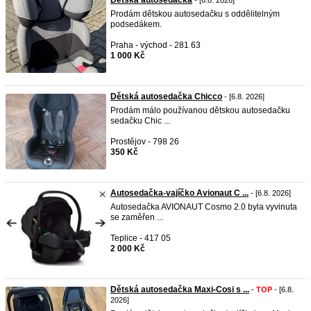
Dětská autosedačka
- [6.8. 2026]
Prodám dětskou autosedačku s oddělitelným
podsedákem.
Praha - východ - 281 63
1 000 Kč
Dětská autosedačka Chicco
- [6.8. 2026]
Prodám málo používanou dětskou autosedačku
sedačku Chic ...
Prostějov - 798 26
350 Kč
Autosedačka-vajíčko Avionaut C ...
- [6.8. 2026]
Autosedačka AVIONAUT Cosmo 2.0 byla vyvinuta
se zaměřen ...
Teplice - 417 05
2 000 Kč
Dětská autosedačka Maxi-Cosi s ...
-
TOP
- [6.8.
2026]