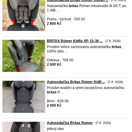
Autosedačka Britax Römer Advan ...
- [7.8. 2026]
Autosedačka
britax
Römer Advansafix III SICT, po
1 dítě ...
Praha - východ - 250 82
2 800 Kč
BRITAX Römer Kidfix XP, 15-36 ...
- [7.8. 2026]
Prodám velice zachovalou autosedačku
britax
,
100% stav, ...
Ostrava - 708 00
2 000 Kč
Autosedačka Britax Römer Kidfi ...
- [7.8. 2026]
Prodám kvalitní a velmi bezpečnou autosedačku
britax
R ...
Brno - 628 00
2 000 Kč
Autosedačka Britax Romer
- [7.8. 2026]
pěkný stav