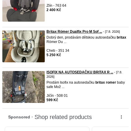
Zlín - 763 64
2 400 Kč
Britax Römer Dualfix Pro M Sof ...
- [7.8. 2026]
Dobrý den, prodávám dětskou autosedačku
britax
Römer Du ...
Cheb - 351 34
5 250 Kč
ISOFIX NA AUTOSEDAČKU BRITAX R ...
- [7.8.
2026]
Prodám Isofix na autosedačku
britax
romer
baby
safe Mož ...
Jičín - 508 01
599 Kč