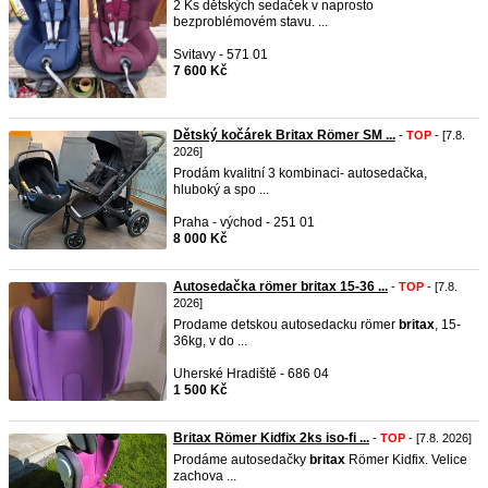
2 Ks dětských sedaček v naprosto
bezproblémovém stavu. ...
Svitavy - 571 01
7 600 Kč
Dětský kočárek Britax Römer SM ...
-
TOP
- [7.8.
2026]
Prodám kvalitní 3 kombinaci- autosedačka,
hluboký a spo ...
Praha - východ - 251 01
8 000 Kč
Autosedačka römer britax 15-36 ...
-
TOP
- [7.8.
2026]
Prodame detskou autosedacku römer
britax
, 15-
36kg, v do ...
Uherské Hradiště - 686 04
1 500 Kč
Britax Römer Kidfix 2ks iso-fi ...
-
TOP
- [7.8. 2026]
Prodáme autosedačky
britax
Römer Kidfix. Velice
zachova ...