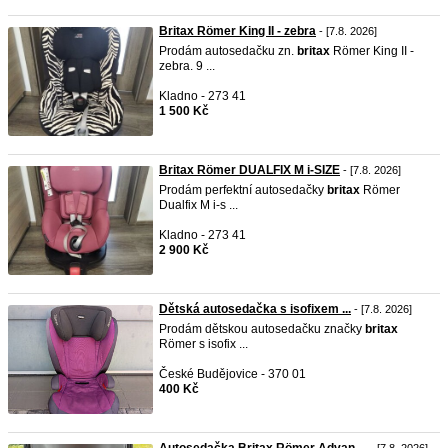
Britax Römer King II - zebra
- [7.8. 2026]
Prodám autosedačku zn.
britax
Römer King II -
zebra. 9 ...
Kladno - 273 41
1 500 Kč
Britax Römer DUALFIX M i-SIZE
- [7.8. 2026]
Prodám perfektní autosedačky
britax
Römer
Dualfix M i-s ...
Kladno - 273 41
2 900 Kč
Dětská autosedačka s isofixem ...
- [7.8. 2026]
Prodám dětskou autosedačku značky
britax
Römer s isofix ...
České Budějovice - 370 01
400 Kč