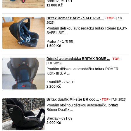
Břeclav - 691 01
11 000 Kč
Britax Römer BABY - SAFE i-Siz ...
-
TOP
- [7.8.
2026]
Prodám dětskou autosedačku
britax
Römer BABY-
SAFE i-SIZ ...
Praha 7 - 170 00
1 500 Kč
Dětská autosedačka BRITAX RÖME ...
-
TOP
-
[7.8. 2026]
Prodám dětskou autosedačku
britax
RÖMER
Kidfix III S. V ...
Kroměříž - 767 01
2 200 Kč
Britax dualfix M i-size BR coo ...
-
TOP
- [7.8. 2026]
Prodám otočnou dětskou autosedačku
britax
Römer Dualfix ...
Břeclav - 691 09
2 000 Kč