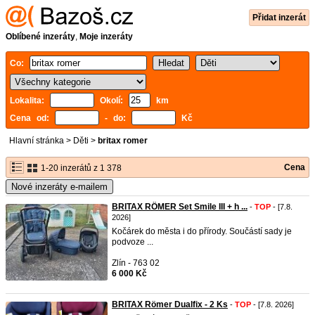
Přidat inzerát
Oblíbené inzeráty
,
Moje inzeráty
Co:
Lokalita:
Okolí:
km
Cena od:
- do:
Kč
Hlavní stránka
>
Děti
>
britax romer
Cena
1-20 inzerátů z 1 378
Nové inzeráty e-mailem
BRITAX RÖMER Set Smile III + h ...
-
TOP
- [7.8.
2026]
Kočárek do města i do přírody. Součástí sady je
podvoze ...
Zlín - 763 02
6 000 Kč
BRITAX Römer Dualfix - 2 Ks
-
TOP
- [7.8. 2026]