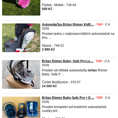
Frýdek - Místek - 739 04
500 Kč
Autosedačka Britax Römer Kidfi ...
-
TOP
- [7.8.
2026]
Prodam jednu z nejbezpecnějšich autosedaček na
trhu. ...
Opava - 746 01
2 990 Kč
Britax Römer Baby- Safe Pro Lu ...
-
TOP
- [7.8.
2026]
Prodám set dětské autosedačky
britax
Römer
Baby- Safe P ...
České Budějovice - 370 07
14 500 Kč
Britax Römer Baby-Safe Pro + D ...
-
TOP
- [7.8.
2026]
Prodám kompletní set kvalitních autosedaček
značky brit ...