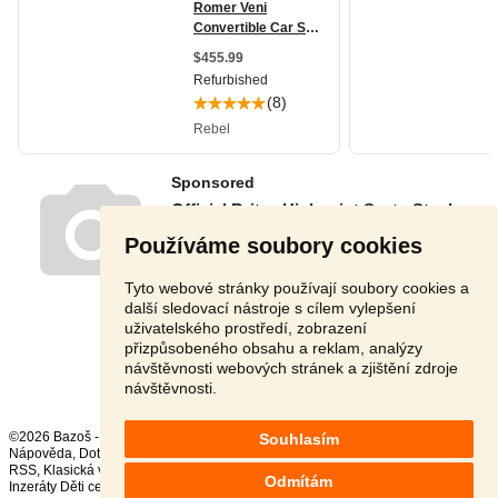
Používáme soubory cookies
Tyto webové stránky používají soubory cookies a
další sledovací nástroje s cílem vylepšení
uživatelského prostředí, zobrazení
přizpůsobeného obsahu a reklam, analýzy
Stránka:
1
2
3
Další
návštěvnosti webových stránek a zjištění zdroje
návštěvnosti.
©2026 Bazoš -
Inzerce, Bazar
Souhlasím
Nápověda
,
Dotazy
,
Hodnocení
,
Kontakt
,
Reklama
,
Podmínky
,
Ochrana údajů
,
RSS
,
Odmítám
Inzeráty Děti celkem:
144101
, za 24 hodin:
3358