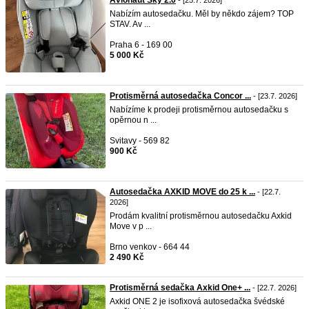
Avionaut Sky 2.0
- [25.7. 2026]
Nabízím autosedačku. Měl by někdo zájem? TOP
STAV. Av ...
Praha 6 - 169 00
5 000 Kč
Protisměrná autosedačka Concor ...
- [23.7. 2026]
Nabízíme k prodeji protisměrnou autosedačku s
opěrnou n ...
Svitavy - 569 82
900 Kč
Autosedačka AXKID MOVE do 25 k ...
- [22.7.
2026]
Prodám kvalitní protisměrnou autosedačku Axkid
Move v p ...
Brno venkov - 664 44
2 490 Kč
Protisměrná sedačka Axkid One+ ...
- [22.7. 2026]
Axkid ONE 2 je isofixová autosedačka švédské