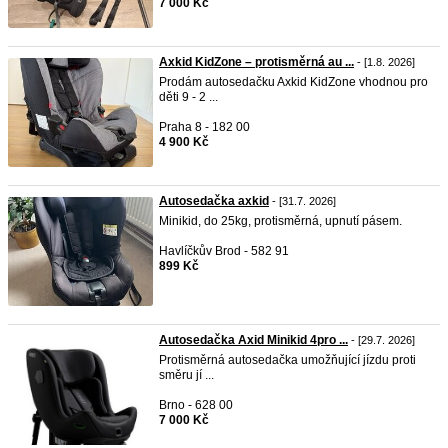
7 000 Kč
Axkid KidZone – protisměrná au ...
- [1.8. 2026]
Prodám autosedačku Axkid KidZone vhodnou pro
děti 9 - 2 ...
Praha 8 - 182 00
4 900 Kč
Autosedačka axkid
- [31.7. 2026]
Minikid, do 25kg, protisměrná, upnutí pásem.
Havlíčkův Brod - 582 91
899 Kč
Autosedačka Axid Minikid 4pro ...
- [29.7. 2026]
Protisměrná autosedačka umožňující jízdu proti
směru jí ...
Brno - 628 00
7 000 Kč