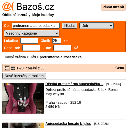
Přidat inzerát
Oblíbené inzeráty
,
Moje inzeráty
Co:
Lokalita:
Okolí:
km
Cena od:
- do:
Kč
Hlavní stránka
>
Děti
>
protismerna autosedacka
Cena
1-20 inzerátů z 58
Nové inzeráty e-mailem
Dětská protisměrná autosedačka ...
- [9.8. 2026]
Dětská protisměrná autosedačka Britex- Romer
May-way tm ...
Praha - západ - 252 19
2 950 Kč
Autosedačka besafe izi plus
- [8.8. 2026]