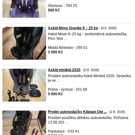
Olomouc - 783 25
500 Kč
Axkid Move Granite 9 – 25 kg
- [4.8. 2026]
Axkid Move 9–25 kg – protisměrná autosedačka,
Plus Test ...
Mladá Boleslav - 295 01
3 500 Kč
Axkid minikid 2020
- [3.8. 2026]
Prodám autosedačku Axkid Minikid 2020. Sedačka
je ve ...
Praha - východ - 251 68
5 000 Kč
Prodej autosedačky Klippan Opt ...
- [2.8. 2026]
Prodám použitou dětskou autosedačku. Pořízena
12.08.202 ...
Pardubice - 533 41