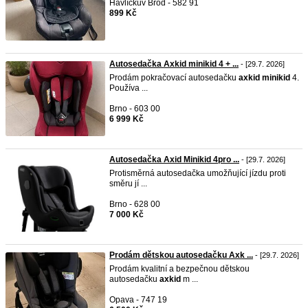
Havlíčkův Brod - 582 91
899 Kč
Autosedačka Axkid minikid 4 + ...
- [29.7. 2026]
Prodám pokračovací autosedačku
axkid
minikid
4.
Používa ...
Brno - 603 00
6 999 Kč
Autosedačka Axid Minikid 4pro ...
- [29.7. 2026]
Protisměrná autosedačka umožňující jízdu proti
směru jí ...
Brno - 628 00
7 000 Kč
Prodám dětskou autosedačku Axk ...
- [29.7. 2026]
Prodám kvalitní a bezpečnou dětskou
autosedačku
axkid
m ...
Opava - 747 19