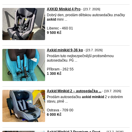
AXKID Minikid 4 Pro
- [23.7. 2026]
Dobrý den, prodám dětskou autosedačku značky
axkid
mini ...
Liberec - 460 01
9 500 Kč
Axkid minikid 9-36 kg
- [23.7. 2026]
Prodám tuto nejbezpečnější protisměrnou
autosedačku. Pů ...
Příbram - 262 55
1 300 Kč
Axkid Minikid 2 – autosedačka ...
- [19.7. 2026]
Prodám autosedačku
axkid
minikid
2 v dobrém
stavu, plně ...
Ostrava - 709 00
6 000 Kč