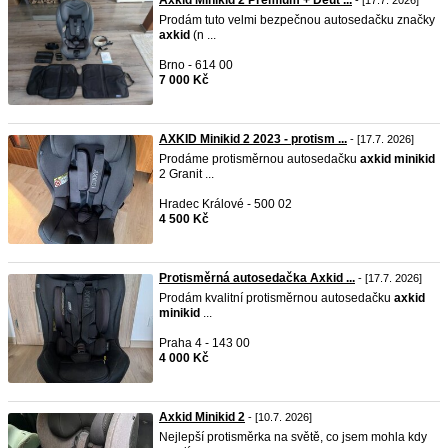
Axkid Minikid 2 Premium + Deut ...
- [17.7. 2026]
Prodám tuto velmi bezpečnou autosedačku značky
axkid
(n ...
Brno - 614 00
7 000 Kč
AXKID Minikid 2 2023 - protism ...
- [17.7. 2026]
Prodáme protisměrnou autosedačku
axkid
minikid
2 Granit ...
Hradec Králové - 500 02
4 500 Kč
Protisměrná autosedačka Axkid ...
- [17.7. 2026]
Prodám kvalitní protisměrnou autosedačku
axkid
minikid
...
Praha 4 - 143 00
4 000 Kč
Axkid Minikid 2
- [10.7. 2026]
Nejlepší protisměrka na světě, co jsem mohla kdy