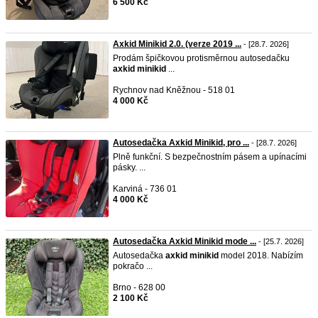
6 500 Kč
Axkid Minikid 2.0. (verze 2019 ...
- [28.7. 2026]
Prodám špičkovou protisměrnou autosedačku
axkid
minikid
...
Rychnov nad Kněžnou - 518 01
4 000 Kč
Autosedačka Axkid Minikid, pro ...
- [28.7. 2026]
Plně funkční. S bezpečnostním pásem a upínacími
pásky. ...
Karviná - 736 01
4 000 Kč
Autosedačka Axkid Minikid mode ...
- [25.7. 2026]
Autosedačka
axkid
minikid
model 2018. Nabízím
pokračo ...
Brno - 628 00
2 100 Kč