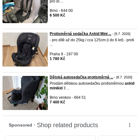
pro dí ...
Brno - 644 00
6 500 Kč
Protisměrná sedačka Axkid Mini ...
- [9.7. 2026]
- pro dítě až do 25kg / cca 125cm (i do 6 let) - proti
...
Praha 9 - 197 00
1 780 Kč
Dětská autosedačka protisměrná ...
- [8.7. 2026]
Prodám dětskou autosedačku protisměrnou
axkid
minikid
3 ...
Brno venkov - 664 51
7 400 Kč