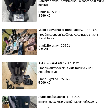
Nabízím dětskou protisměrnou autosedačku
axkid
minikid
...
Chrudim - 538 03
3 990 Kč
Valco Baby Snap 4 Trend Tailor ...
- [3.8. 2026]
Prodám sportovní kočárek Valco Baby Snap 4
Trend Tailor ...
Mladá Boleslav - 295 01
V textu
Axkid minikid 2020
- [3.8. 2026]
Prodám autosedačku
axkid
minikid
2020.
Sedačka je ve ...
Praha - východ - 251 68
5 000 Kč
Autosedačka axkid
- [31.7. 2026]
minikid, do 25kg, protisměrná, upnutí pásem.