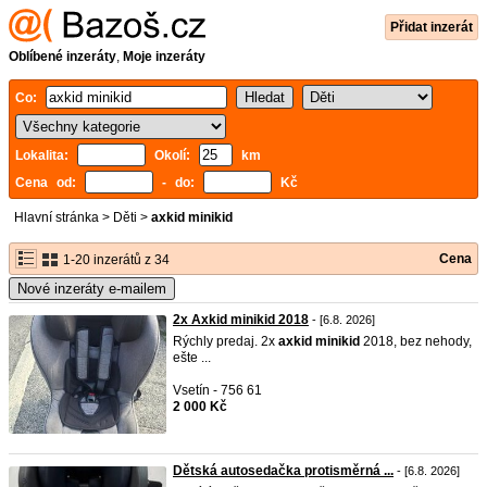
Přidat inzerát
Oblíbené inzeráty
,
Moje inzeráty
Co:
Lokalita:
Okolí:
km
Cena od:
- do:
Kč
Hlavní stránka
>
Děti
>
axkid minikid
Cena
1-20 inzerátů z 34
Nové inzeráty e-mailem
2x Axkid minikid 2018
- [6.8. 2026]
Rýchly predaj. 2x
axkid
minikid
2018, bez nehody,
ešte ...
Vsetín - 756 61
2 000 Kč
Dětská autosedačka protisměrná ...
- [6.8. 2026]