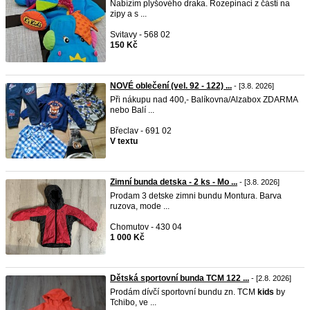
Nabízím plyšového draka. Rozepinaci z části na
zipy a s ...
Svitavy - 568 02
150 Kč
NOVÉ oblečení (vel. 92 - 122) ...
- [3.8. 2026]
Při nákupu nad 400,- Balíkovna/Alzabox ZDARMA
nebo Balí ...
Břeclav - 691 02
V textu
Zimní bunda detska - 2 ks - Mo ...
- [3.8. 2026]
Prodam 3 detske zimni bundu Montura. Barva
ruzova, mode ...
Chomutov - 430 04
1 000 Kč
Dětská sportovní bunda TCM 122 ...
- [2.8. 2026]
Prodám dívčí sportovní bundu zn. TCM
kids
by
Tchibo, ve ...