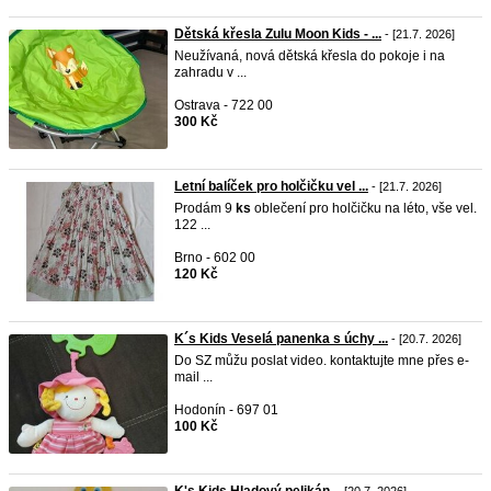
Dětská křesla Zulu Moon Kids - ...
- [21.7. 2026]
Neužívaná, nová dětská křesla do pokoje i na
zahradu v ...
Ostrava - 722 00
300 Kč
Letní balíček pro holčičku vel ...
- [21.7. 2026]
Prodám 9
ks
oblečení pro holčičku na léto, vše vel.
122 ...
Brno - 602 00
120 Kč
K´s Kids Veselá panenka s úchy ...
- [20.7. 2026]
Do SZ můžu poslat video. kontaktujte mne přes e-
mail ...
Hodonín - 697 01
100 Kč