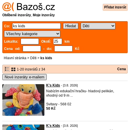
Přidat inzerát
Oblíbené inzeráty
,
Moje inzeráty
Co:
Lokalita:
Okolí:
km
Cena od:
- do:
Kč
Hlavní stránka
>
Děti
>
ks kids
Cena
1-20 inzerátů z 34
Nové inzeráty e-mailem
K's Kids
- [3.8. 2026]
Nabízím edukační hračku- hladový pelikán,
vhodný od 9 m ...
Svitavy - 568 02
50 Kč
K's Kids
- [3.8. 2026]