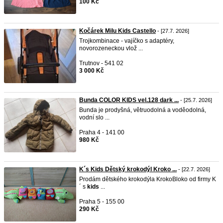
100 Kč
Kočárek Milu Kids Castello
- [27.7. 2026]
Trojkombinace - vajíčko s adaptéry,
novorozeneckou vlož ...
Trutnov - 541 02
3 000 Kč
Bunda COLOR KIDS vel.128 dark ...
- [25.7. 2026]
Bunda je prodyšná, větruodolná a voděodolná,
vodní slo ...
Praha 4 - 141 00
980 Kč
K´s Kids Dětský krokodýl Kroko ...
- [22.7. 2026]
Prodám dětského krokodýla KrokoBloko od firmy K
´ s
kids
...
Praha 5 - 155 00
290 Kč