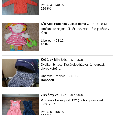
Praha 3 - 130 00
250 Kč
K´s Kids Panenka Julia s úchyt ...
- [31.7. 2026]
Hračka pro nejmenší děti. Bez vad. Tělo je ušito z
různ ...
Liberec - 463 12
80 Kč
Kočárek Milu kids
- [30.7. 2026]
Dvojkombinace. Kočárek udržovaný, houpací,
chytře vyřeš ...
Uherské Hradiště - 686 05
Dohodou
2 ks šaty vel. 122
- [28.7. 2026]
Prodám 2
ks
šaty vel. 122 (u obou psána vel.
122/128, a ...
Praha 5 - 155 00