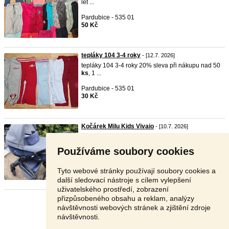
let ...
Pardubice - 535 01
50 Kč
tepláky 104 3-4 roky
- [12.7. 2026]
tepláky 104 3-4 roky 20% sleva při nákupu nad 50
ks
, 1 ...
Pardubice - 535 01
30 Kč
Kočárek Milu Kids Vivaio
- [10.7. 2026]
Prodám kočárek Milu
kids
Vivaio, jde o
trojkombinaci, v ...
Používáme soubory cookies
Praha 5 - 150 00
3 000 Kč
Tyto webové stránky používají soubory cookies a
další sledovací nástroje s cílem vylepšení
uživatelského prostředí, zobrazení
přizpůsobeného obsahu a reklam, analýzy
Stránka:
1
2
Další
návštěvnosti webových stránek a zjištění zdroje
návštěvnosti.