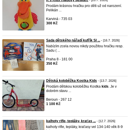
K's Kids Hladový pelikán.
- [20.7. 2026]
Prodám krásnou hračku pro děti už od narození.
Pelikán ...
Karviná - 735 03
300 Kč
Sada dětského nářadí kufřík SI ...
- [16.7. 2026]
Nabízím zcela novou nikdy použitou hračku resp.
Sadu ( ...
Praha 8 - 181 00
350 Kč
Dětská koloběžka Kostka Kids
- [13.7. 2026]
Prodám dětskou koloběžku Kostka
kids
. Je v
dobrém stavu ...
Beroun - 267 12
1 100 Kč
kalhoty rifle, tepláky, kraťas ...
- [12.7. 2026]
kalhoty rifle, tepláky, kraťasy vel 134-140 věk 8-9