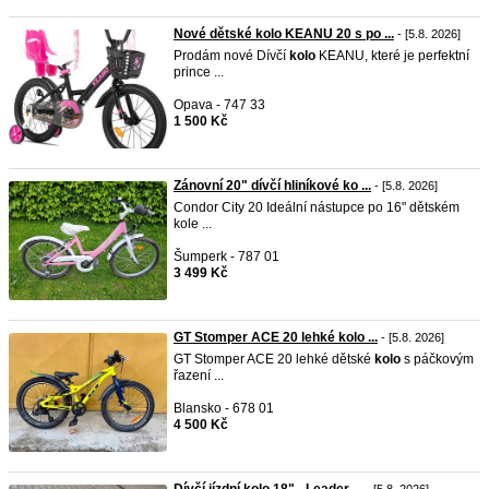
Nové dětské kolo KEANU 20 s po ...
- [5.8. 2026]
Prodám nové Dívčí
kolo
KEANU, které je perfektní
prince ...
Opava - 747 33
1 500 Kč
Zánovní 20" dívčí hliníkové ko ...
- [5.8. 2026]
Condor City 20 Ideální nástupce po 16" dětském
kole ...
Šumperk - 787 01
3 499 Kč
GT Stomper ACE 20 lehké kolo ...
- [5.8. 2026]
GT Stomper ACE 20 lehké dětské
kolo
s páčkovým
řazení ...
Blansko - 678 01
4 500 Kč