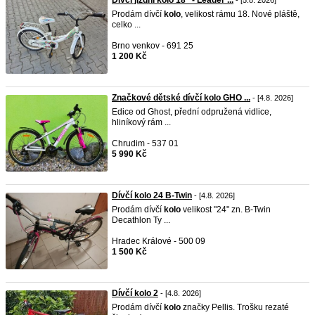
Dívčí jízdní kolo 18" - Leader ...
- [5.8. 2026]
Prodám dívčí
kolo
, velikost rámu 18. Nové pláště,
celko ...
Brno venkov - 691 25
1 200 Kč
Značkové dětské dívčí kolo GHO ...
- [4.8. 2026]
Edice od Ghost, přední odpružená vidlice,
hliníkový rám ...
Chrudim - 537 01
5 990 Kč
Dívčí kolo 24 B-Twin
- [4.8. 2026]
Prodám dívčí
kolo
velikost "24" zn. B-Twin
Decathlon Ty ...
Hradec Králové - 500 09
1 500 Kč
Dívčí kolo 2
- [4.8. 2026]
Prodám dívčí
kolo
značky Pellis. Trošku rezaté