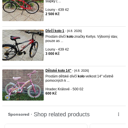
šlapky ( ...
Louny - 439 42
2 500 Kč
Dívčí kolo 1
- [4.8. 2026]
Prodám dívčí
kolo
značky Kellys. Výborný stav,
pouze as ...
Louny - 439 42
3 000 Kč
Dětské kolo 14"
- [4.8. 2026]
Prodám dětské dívčí
kolo
velkost 14" včetně
pomocných k ...
Hradec Králové - 500 02
600 Kč