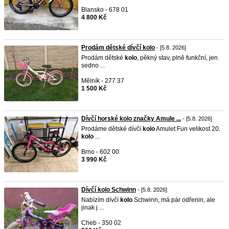
Blansko - 678 01
4 800 Kč
Prodám dětské dívčí kolo
- [5.8. 2026]
Prodám dětské
kolo
, pěkný stav, plně funkční, jen
sedno ...
Mělník - 277 37
1 500 Kč
Dívčí horské kolo značky Amule ...
- [5.8. 2026]
Prodáme dětské dívčí
kolo
Amulet Fun velikost 20.
kolo
...
Brno - 602 00
3 990 Kč
Dívčí kolo Schwinn
- [5.8. 2026]
Nabízím dívčí
kolo
Schwinn, má pár odřenin, ale
jinak j ...
Cheb - 350 02