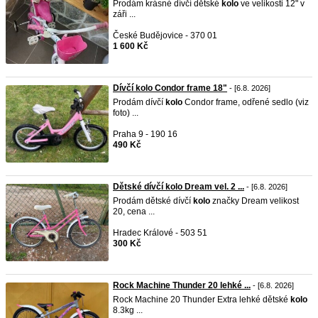
Prodám krásné dívčí dětské
kolo
ve velikosti 12" v
záři ...
České Budějovice - 370 01
1 600 Kč
Dívčí kolo Condor frame 18"
- [6.8. 2026]
Prodám dívčí
kolo
Condor frame, odřené sedlo (viz
foto) ...
Praha 9 - 190 16
490 Kč
Dětské dívčí kolo Dream vel. 2 ...
- [6.8. 2026]
Prodám dětské dívčí
kolo
značky Dream velikost
20, cena ...
Hradec Králové - 503 51
300 Kč
Rock Machine Thunder 20 lehké ...
- [6.8. 2026]
Rock Machine 20 Thunder Extra lehké dětské
kolo
8.3kg ...