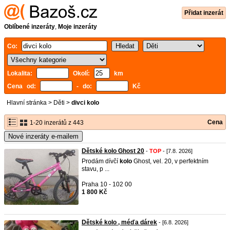
Přidat inzerát
Oblíbené inzeráty
,
Moje inzeráty
Co:
Lokalita:
Okolí:
km
Cena od:
- do:
Kč
Hlavní stránka
>
Děti
>
divci kolo
Cena
1-20 inzerátů z 443
Nové inzeráty e-mailem
Dětské kolo Ghost 20
-
TOP
- [7.8. 2026]
Prodám dívčí
kolo
Ghost, vel. 20, v perfektním
stavu, p ...
Praha 10 - 102 00
1 800 Kč
Dětské kolo , méďa dárek
- [6.8. 2026]