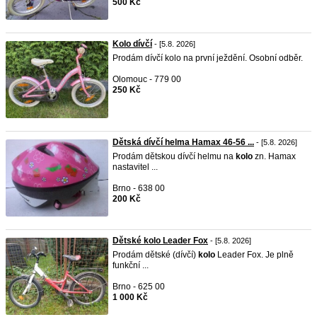
500 Kč
Kolo dívčí
- [5.8. 2026]
Prodám dívčí kolo na první ježdění. Osobní odběr.
Olomouc - 779 00
250 Kč
Dětská dívčí helma Hamax 46-56 ...
- [5.8. 2026]
Prodám dětskou dívčí helmu na
kolo
zn. Hamax
nastavitel ...
Brno - 638 00
200 Kč
Dětské kolo Leader Fox
- [5.8. 2026]
Prodám dětské (dívčí)
kolo
Leader Fox. Je plně
funkční ...
Brno - 625 00
1 000 Kč