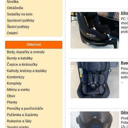
Nosítka
Odrážedla
Děts
Sedačky na kolo
PC: 
Sportovní potřeby
vhod
Školní potřeby
nejv
proti
Ostatní
Oblečení
Body, dupačky a overaly
Bundy a kabátky
Buga
Čepice a kloboučky
Pouz
Kalhoty, kraťasy a tepláky
otoc
Kombinézy
auto
...
Komplety
Mikiny a svetry
Obuv
Plavky
Ponožky a punčocháče
Děts
Pyžámka a župánky
Prod
Rukavice a šály
Pota
15–3
Spodní prádlo