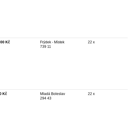
000 Kč
Frýdek - Místek
22 x
739 11
0 Kč
Mladá Boleslav
22 x
294 43