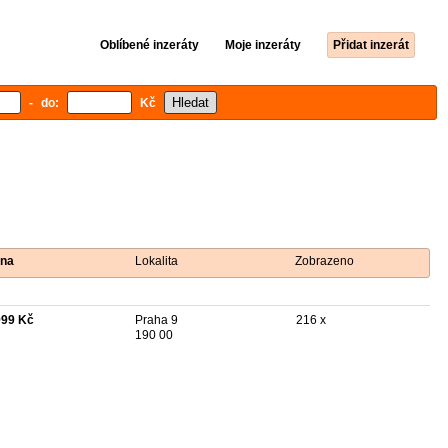
Oblíbené inzeráty
Moje inzeráty
Přidat inzerát
- do:
Kč
na
Lokalita
Zobrazeno
999 Kč
Praha 9
216 x
190 00