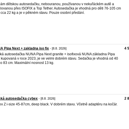
ám dětskou autosedačku, nebouranou, používanou v nekuřáckém autě a
alovanou přes ISOFIX a Top Tether. Autosedačka je vhodná pro děti 76-105 cm
 cca 22 kg a je v pěkném stavu. Pouze osobní předání.
 Pipa Next + zakladna iso fix
4 
- [8.8. 2026]
ká autosedačka NUNA Pipa Next granite + isofixová NUNA základna Pipa
 kupovaná v roce 2023, je ve velmi dobrém stavu. Sedačka je vhodná od 40
o 83 cm. Maximální nosnost 13 kg.
ská autosedačka cybex
2 
- [8.8. 2026]
x Z i-size 45-87cm, deep black. V dobrém stavu. Včetně adaptéru na kočár.