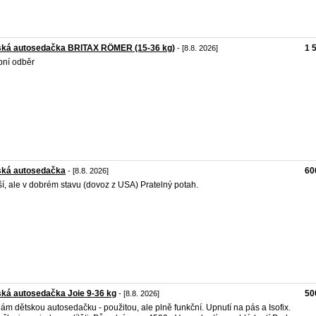
ská autosedačka BRITAX RÖMER (15-36 kg)
1 
- [8.8. 2026]
ní odběr
ská autosedačka
60
- [8.8. 2026]
ší, ale v dobrém stavu (dovoz z USA) Pratelný potah.
ká autosedačka Joie 9-36 kg
50
- [8.8. 2026]
ám dětskou autosedačku - použitou, ale plně funkční. Upnutí na pás a Isofix.