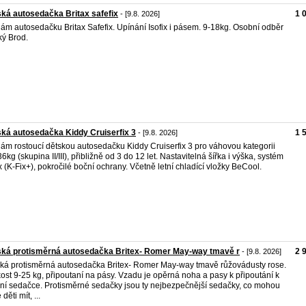
ká autosedačka Britax safefix
1 
- [9.8. 2026]
ám autosedačku Britax Safefix. Upínání Isofix i pásem. 9-18kg. Osobní odběr
ý Brod.
ká autosedačka Kiddy Cruiserfix 3
1 
- [9.8. 2026]
ám rostoucí dětskou autosedačku Kiddy Cruiserfix 3 pro váhovou kategorii
6kg (skupina II/III), přibližně od 3 do 12 let. Nastavitelná šířka i výška, systém
ix (K-Fix+), pokročilé boční ochrany. Včetně letní chladící vložky BeCool.
ská protisměrná autosedačka Britex- Romer May-way tmavě r
2 
- [9.8. 2026]
ká protisměrná autosedačka Britex- Romer May-way tmavě růžovádusty rose.
kost 9-25 kg, připoutaní na pásy. Vzadu je opěrná noha a pasy k připoutání k
ní sedačce. Protisměrné sedačky jsou ty nejbezpečnější sedačky, co mohou
děti mít, ...