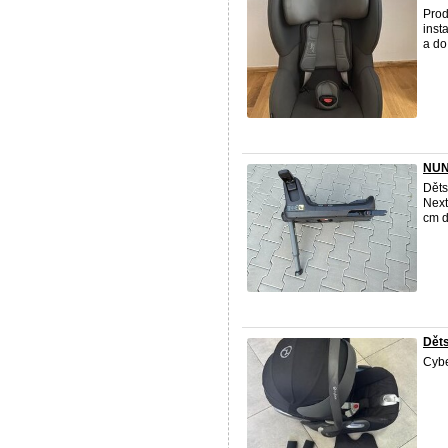
Prod
inst
a do
NUNA
Děts
Next
cm d
Dět
Cybe