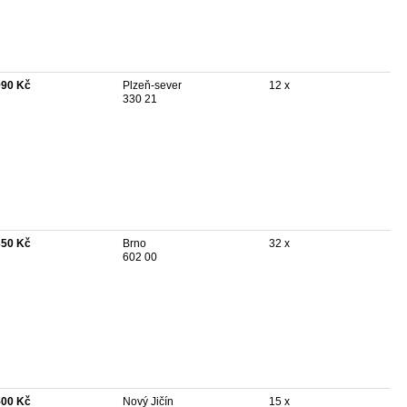
990 Kč
Plzeň-sever
12 x
330 21
350 Kč
Brno
32 x
602 00
500 Kč
Nový Jičín
15 x