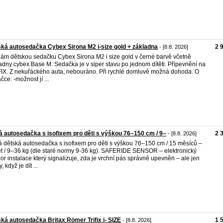
ká autosedačka Cybex Sirona M2 i-size gold + základna
2 
- [8.8. 2026]
ám dětskou sedačku Cybex Sirona M2 i size gold v černé barvě včetně
adny cybex Base M. Sedačka je v siper stavu po jednom dítěti. Připevnění na
IX. Z nekuřáckého auta, nebouráno. Při rychlé domluvě možná dohoda. O
čce: -možnost jí ...
 autosedačka s isofixem pro děti s výškou 76–150 cm / 9–
2 
- [8.8. 2026]
 dětská autosedačka s isofixem pro děti s výškou 76–150 cm / 15 měsíců –
et / 9–36 kg (dle staré normy 9-36 kg). SAFERIDE SENSOR – elektronický
or instalace který signalizuje, zda je vrchní pás správně upevněn – ale jen
, když je dít ...
ká autosedačka Britax Römer Trifix i- SIZE
1 
- [8.8. 2026]