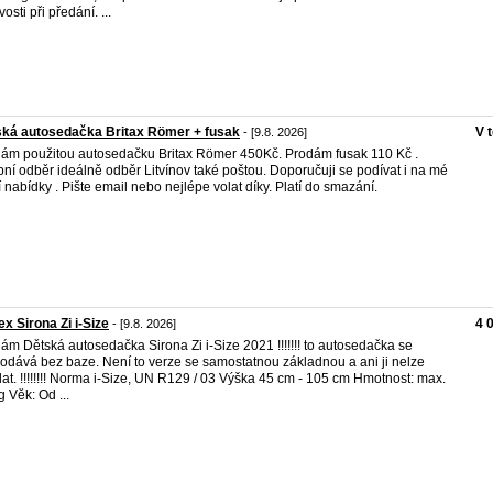
osti při předání. ...
ká autosedačka Britax Römer + fusak
V 
- [9.8. 2026]
ám použitou autosedačku Britax Römer 450Kč. Prodám fusak 110 Kč .
ní odběr ideálně odběr Litvínov také poštou. Doporučuji se podívat i na mé
í nabídky . Pište email nebo nejlépe volat díky. Platí do smazání.
x Sirona Zi i-Size
4 
- [9.8. 2026]
ám Dětská autosedačka Sirona Zi i-Size 2021 !!!!!!! to autosedačka se
odává bez baze. Není to verze se samostatnou základnou a ani ji nelze
at. !!!!!!!! Norma i-Size, UN R129 / 03 Výška 45 cm - 105 cm Hmotnost: max.
g Věk: Od ...