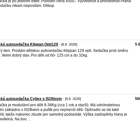
čka je po jednom dítěti. Původní cena 4500,- Vyzvednutí a prohlédnutí Praha
edačku nikam neposílám. Děkuji.
ká autosedačka Klippan Opti129
5 
- [8.8. 2026]
ý den, Prodám dětskou autosedačku Klippan 129 opti. Sedačka proti směru
y. Velmi dobrý stav. Pro děti od 60- 125 cm a do 32kg.
ská autosedačka Cybex s ISOfixem
50
- [8.8. 2026]
čka je modulární pro děti 9-36Kg (cca 1 rok a starší). Má odnímatelnou
ní základnu s ISOfixem a pultík pro nejmenší děti. Opěradlo se dá také
lit, takže nakonec zbude jen samotný podsedák. Výška zad/opěrky hlavy je
avitelná. Na boc ...