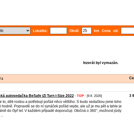
Lokalita:
Okolí:
km Cena od:
Inzerát byl vymazán.
Ce
74
ká autosedačka BeSafe iZi Turn i-Size 2022
3 
-
TOP
- [9.8. 2026]
e to, děti rostou a potřebují pořád něco většího. S touto sedačkou jsme toho
li hodně. Popravdě se do ní synáček pořád vejde, ale už je mu pět a tahle je
iálně do čtyř let. V každém případě doporučuji. Otočná o 360°, možnost jízdy
...