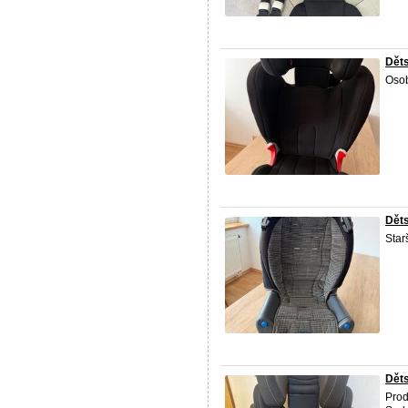
Dět
Osob
Dět
Star
Děts
Prod