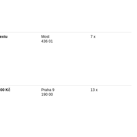
textu
Most
7 x
436 01
000 Kč
Praha 9
13 x
190 00