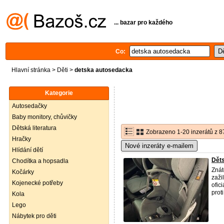
... bazar pro každého
Co:
Hlavní stránka
>
Děti
>
detska autosedacka
Kategorie
Autosedačky
Baby monitory, chůvičky
Dětská literatura
Zobrazeno 1-20 inzerátů z 8
Hračky
Nové inzeráty e-mailem
Hlídání dětí
Děts
Chodítka a hopsadla
Znát
Kočárky
zaži
Kojenecké potřeby
ofic
proti 
Kola
Lego
Nábytek pro děti