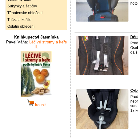
hotov
Sukýnky a šatičky
Těhotenské oblečení
Trička a košile
Ostatní oblečení
Knihkupectví Jasmínka
Děts
Pavel Váňa:
Léčivé stromy a keře
Prod
II.
Osob
dalš
Cybe
Prod
nepr
koupit
sund
18 k