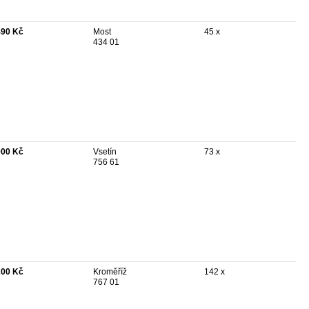
490 Kč
Most
45 x
434 01
900 Kč
Vsetín
73 x
756 61
200 Kč
Kroměříž
142 x
767 01