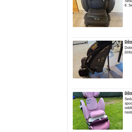
Seda
6. S
Děts
Dobr
jízd
Dět
Seda
spod
oddě
nast