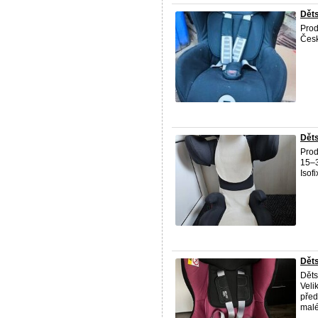
Děts
Prod
Česk
Děts
Prod
15–3
Isof
Dět
Děts
Veli
před
malé 