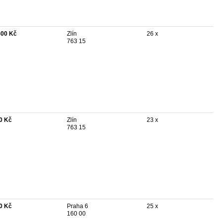
500 Kč
Zlín
26 x
763 15
0 Kč
Zlín
23 x
763 15
0 Kč
Praha 6
25 x
160 00