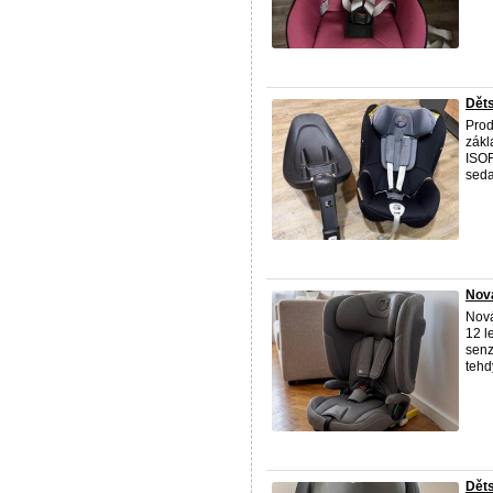
Děts
Prod
zákl
ISOF
seda
Nová
Nová
12 l
senz
tehdy
Děts