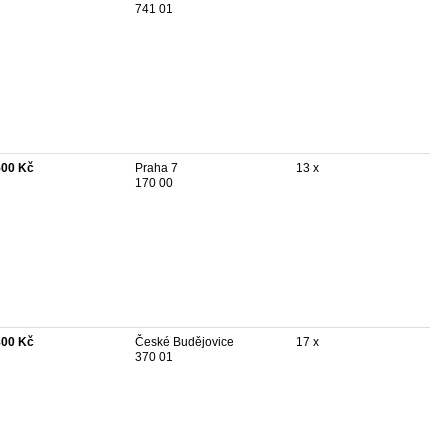
741 01
500 Kč
Praha 7
13 x
170 00
800 Kč
České Budějovice
17 x
370 01