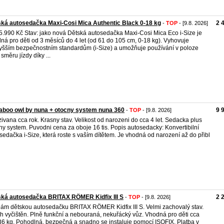
ká autosedačka Maxi-Cosi Mica Authentic Black 0-18 kg
2 
-
TOP
- [9.8. 2026]
5.990 Kč Stav: jako nová Dětská autosedačka Maxi-Cosi Mica Eco i-Size je
ná pro děti od 3 měsíců do 4 let (od 61 do 105 cm, 0-18 kg). Vyhovuje
yšším bezpečnostním standardům (i-Size) a umožňuje používání v poloze
 směru jízdy díky ...
boo owl by nuna + otocny system nuna 360
9 
-
TOP
- [9.8. 2026]
ivana cca rok. Krasny stav. Velikost od narozeni do cca 4 let. Sedacka plus
ny system. Puvodni cena za oboje 16 tis. Popis autosedacky: Konvertibilní
sedačka i-Size, která roste s vaším dítětem. Je vhodná od narození až do přibl
ká autosedačka BRITAX RÖMER Kidfix III S
2 
-
TOP
- [9.8. 2026]
ám dětskou autosedačku BRITAX RÖMER Kidfix III S. Velmi zachovalý stav.
h vyčištěn. Plně funkční a nebouraná, nekuřácký vůz. Vhodná pro děti cca
6 kg. Pohodlná, bezpečná a snadno se instaluje pomocí ISOFIX. Platba v