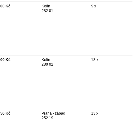
000 Kč
Kolín
9 x
282 01
500 Kč
Kolín
13 x
280 02
950 Kč
Praha - západ
13 x
252 19