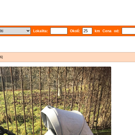
Lokalita:
Okolí:
km Cena od:
6]