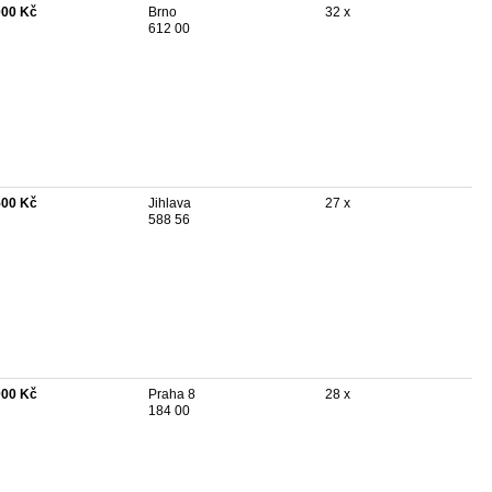
000 Kč
Brno
32 x
612 00
500 Kč
Jihlava
27 x
588 56
000 Kč
Praha 8
28 x
184 00