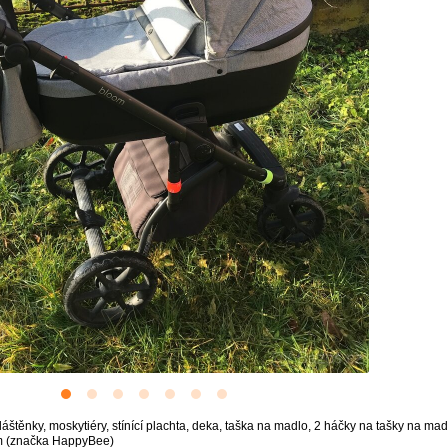
áštěnky, moskytiéry, stínící plachta, deka, taška na madlo, 2 háčky na tašky na 
em (značka HappyBee)