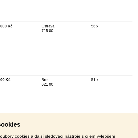
 000 Kč
Ostrava
56 x
715 00
000 Kč
Brno
51 x
621 00
cookies
oubory cookies a další sledovací nástroje s cílem vylepšení