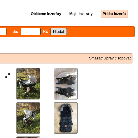
Oblíbené inzeráty
Moje inzeráty
Přidat inzerát
- do:
Kč
Smazat/ Upravit/ Topovat