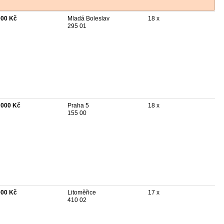
000 Kč
Mladá Boleslav
18 x
295 01
 000 Kč
Praha 5
18 x
155 00
000 Kč
Litoměřice
17 x
410 02