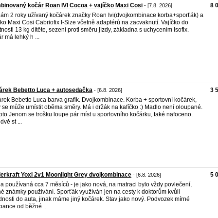
inovaný kočár Roan IVI Cocoa + vajíčko Maxi Cosi
8 
- [7.8. 2026]
ám 2 roky užívaný kočárek značky Roan Ivi(dvojkombinace korba+sporťák) a
čko Maxi Cosi Cabriofix I-Size včetně adaptérů na zacvaknutí. Vajíčko do
nosti 13 kg dítěte, sezení proti směru jízdy, základna s uchycením Isofix.
r má lehký h ...
árek Bebetto Luca + autosedačka
3 
- [6.8. 2026]
rek Bebetto Luca barva grafik. Dvojkombinace. Korba + sportovní kočárek,
ý se může umístit oběma směry. Má i držák na kafíčko :) Madlo není oloupané.
foto Jenom se trošku loupe pár míst u sportovního kočárku, také nafoceno.
vě st ...
erkraft Yoxi 2v1 Moonlight Grey dvojkombinace
5 
- [6.8. 2026]
a používaná cca 7 měsíců - je jako nová, na matraci bylo vždy povlečení,
é známky používání. Sporťák využíván jen na cesty k doktorům kvůli
dnosti do auta, jinak máme jiný kočárek. Stav jako nový. Podvozek mírné
bance od běžné ...