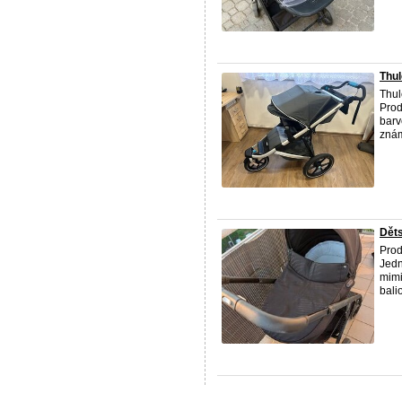
Thul
Thul
Prod
barv
znám
Děts
Prod
Jedn
mimi
bali