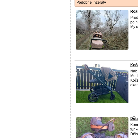
Podobné inzeráty
Roa
Prod
poln
My u
Koč
Nabí
Moch
Kočá
okam
Dět
Komb
funk
Děts