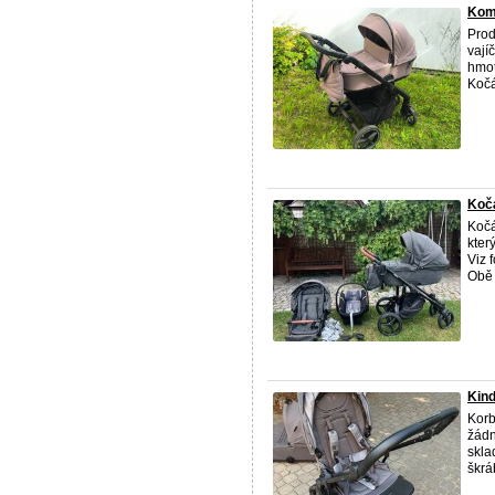
Komb
Prod
vají
hmot
Kočá
Koč
Kočá
kter
Viz 
Obě d
Kind
Korb
žádn
skla
škrá