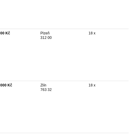
000 Kč
Plzeň
18 x
312 00
 000 Kč
Zlín
18 x
763 32