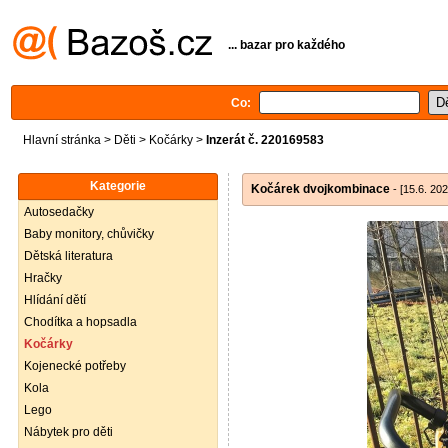
... bazar pro každého
Co:
Hlavní stránka
>
Děti
>
Kočárky
>
Inzerát č. 220169583
Kategorie
Kočárek dvojkombinace
- [15.6. 202
Autosedačky
Baby monitory, chůvičky
Dětská literatura
Hračky
Hlídání dětí
Chodítka a hopsadla
Kočárky
Kojenecké potřeby
Kola
Lego
Nábytek pro děti