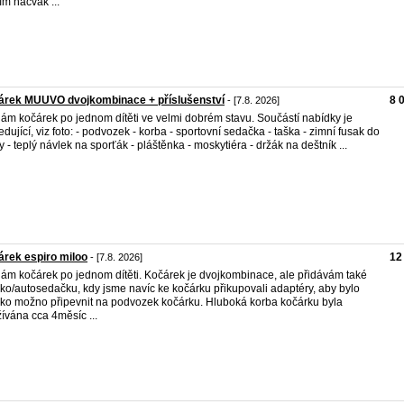
ím nacvak ...
árek MUUVO dvojkombinace + příslušenství
8 
- [7.8. 2026]
ám kočárek po jednom dítěti ve velmi dobrém stavu. Součástí nabídky je
edující, viz foto: - podvozek - korba - sportovní sedačka - taška - zimní fusak do
y - teplý návlek na sporťák - pláštěnka - moskytiéra - držák na deštník ...
rek espiro miloo
12
- [7.8. 2026]
ám kočárek po jednom dítěti. Kočárek je dvojkombinace, ale přidávám také
čko/autosedačku, kdy jsme navíc ke kočárku přikupovali adaptéry, aby bylo
čko možno připevnit na podvozek kočárku. Hluboká korba kočárku byla
ívána cca 4měsíc ...