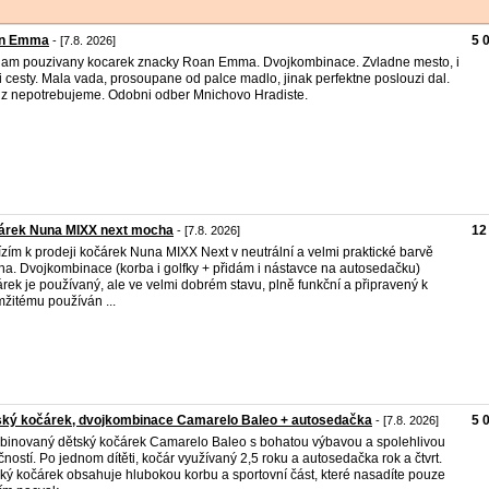
n Emma
5 
- [7.8. 2026]
am pouzivany kocarek znacky Roan Emma. Dvojkombinace. Zvladne mesto, i
i cesty. Mala vada, prosoupane od palce madlo, jinak perfektne poslouzi dal.
z nepotrebujeme. Odobni odber Mnichovo Hradiste.
árek Nuna MIXX next mocha
12
- [7.8. 2026]
zím k prodeji kočárek Nuna MIXX Next v neutrální a velmi praktické barvě
a. Dvojkombinace (korba i golfky + přidám i nástavce na autosedačku)
rek je používaný, ale ve velmi dobrém stavu, plně funkční a připravený k
žitému používán ...
ský kočárek, dvojkombinace Camarelo Baleo + autosedačka
5 
- [7.8. 2026]
inovaný dětský kočárek Camarelo Baleo s bohatou výbavou a spolehlivou
čností. Po jednom dítěti, kočár využívaný 2,5 roku a autosedačka rok a čtvrt.
ký kočárek obsahuje hlubokou korbu a sportovní část, které nasadíte pouze