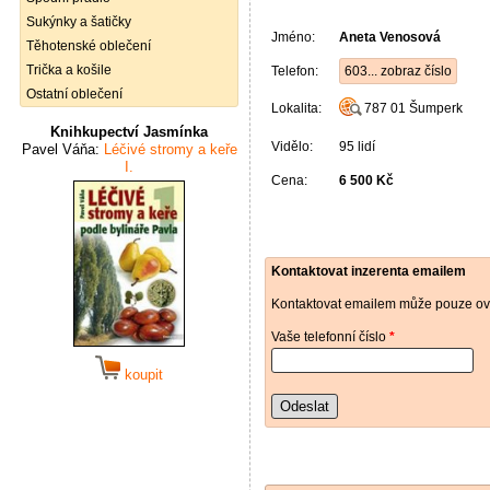
Sukýnky a šatičky
Jméno:
Aneta Venosová
Těhotenské oblečení
Trička a košile
Telefon:
603... zobraz číslo
Ostatní oblečení
Lokalita:
787 01
Šumperk
Knihkupectví Jasmínka
Vidělo:
95 lidí
Pavel Váňa:
Léčivé stromy a keře
I.
Cena:
6 500 Kč
Kontaktovat inzerenta emailem
Kontaktovat emailem může pouze ově
Vaše telefonní číslo
*
koupit
Odeslat