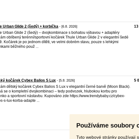
e Urban Glide 2 (šedý) + korbička
13
- [6.8. 2026]
e Urban Glide 2 (šedý) – dvojkombinace s bohatou výbavou + adaptéry
ám oblíbený terénní/sportovní kočárek Thule Urban Glide 2 v elegantní šedé
ě. Kočárek je po jednom dítěti, ve velmi dobrém stavu, pouze s lehkými
kami běžného použ ...
ký kočárek Cybex Balios S Lux
5 
- [5.8. 2026]
ám dětský kočárek Cybex Balios S Lux v elegantní černé barvě (Moon Black).
á se o kompletní dvojkombinaci – tedy podvozek, hlubokou korbu pro
nko a sportovní nástavbu. Kupováno zde https://www.trendybaby.cz/cybex-
os-s-lux-korba-adapte ...
Používáme soubory 
Tyto webové stránky používají s