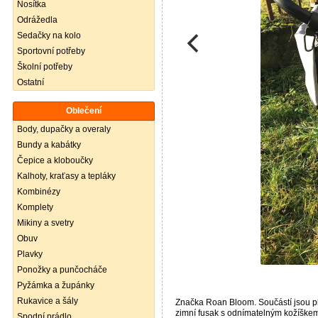
Nosítka
Odrážedla
Sedačky na kolo
Sportovní potřeby
Školní potřeby
Ostatní
Oblečení
Body, dupačky a overaly
Bundy a kabátky
Čepice a kloboučky
Kalhoty, kraťasy a tepláky
Kombinézy
Komplety
Mikiny a svetry
Obuv
Plavky
Ponožky a punčocháče
Pyžámka a župánky
Rukavice a šály
Značka Roan Bloom. Součástí jsou pl
zimní fusak s odnímatelným kožíšk
Spodní prádlo