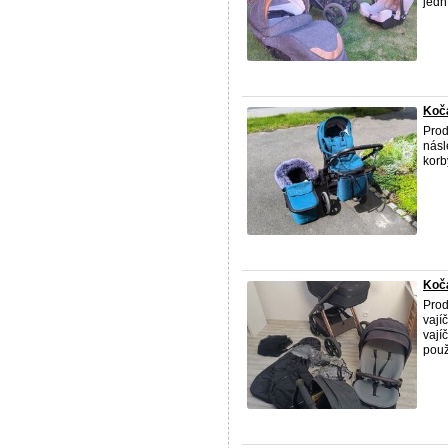
jedn
Koč
Prod
násl
korb
Kočá
Prod
vají
vají
použ