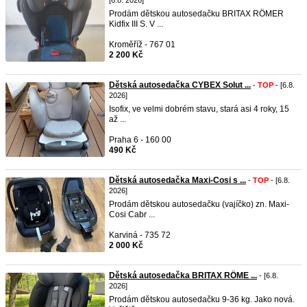
[6.8. 2026]
Prodám dětskou autosedačku BRITAX RÖMER
Kidfix III S. V ...
Kroměříž - 767 01
2 200 Kč
Dětská autosedačka CYBEX Solut ...
-
TOP
- [6.8.
2026]
Isofix, ve velmi dobrém stavu, stará asi 4 roky, 15
až ...
Praha 6 - 160 00
490 Kč
Dětská autosedačka Maxi-Cosi s ...
-
TOP
- [6.8.
2026]
Prodám dětskou autosedačku (vajíčko) zn. Maxi-
Cosi Cabr ...
Karviná - 735 72
2 000 Kč
Dětská autosedačka BRITAX RÖME ...
- [6.8.
2026]
Prodám dětskou autosedačku 9-36 kg. Jako nová.