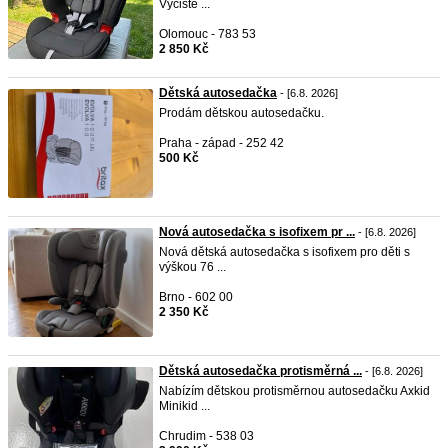
Vyčiště ...
Olomouc - 783 53
2 850 Kč
Dětská autosedačka
- [6.8. 2026]
Prodám dětskou autosedačku.
Praha - západ - 252 42
500 Kč
Nová autosedačka s isofixem pr ...
- [6.8. 2026]
Nová dětská autosedačka s isofixem pro děti s
výškou 76 ...
Brno - 602 00
2 350 Kč
Dětská autosedačka protisměrná ...
- [6.8. 2026]
Nabízím dětskou protisměrnou autosedačku Axkid
Minikid ...
Chrudim - 538 03