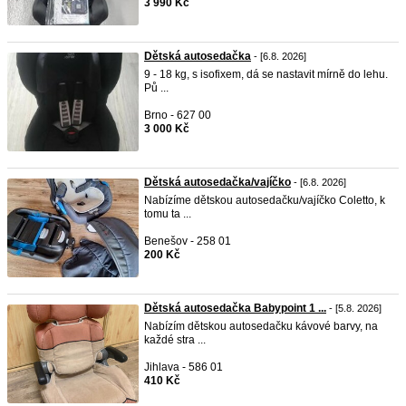
3 990 Kč
Dětská autosedačka
- [6.8. 2026]
9 - 18 kg, s isofixem, dá se nastavit mírně do lehu.
Pů ...
Brno - 627 00
3 000 Kč
Dětská autosedačka/vajíčko
- [6.8. 2026]
Nabízíme dětskou autosedačku/vajíčko Coletto, k
tomu ta ...
Benešov - 258 01
200 Kč
Dětská autosedačka Babypoint 1 ...
- [5.8. 2026]
Nabízím dětskou autosedačku kávové barvy, na
každé stra ...
Jihlava - 586 01
410 Kč