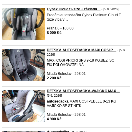
Cybex Cloud t i-size + základn ...
- [5.8. 2026]
Prodám autosedačku Cybex Platinum Cloud T i-
Size v barv ...
Praha 6 - 160 00
8 000 Kč
DĚTSKÁ AUTOSEDAČKA MAXI COSI P ...
- [5.8.
2026]
MAXI COSI PRIORI SPS 9-18 KG.BEZ ISO
FIX.POLOHOVATELNÁ. ...
Mladá Boleslav - 293 01
2 200 Kč
DĚTSKÁ AUTOSEDAČKA-VAJÍČKO MAX ...
-
[5.8. 2026]
autosedacka
MAXI COSI PEBLLE 0-13 KG
VAJICKO SE STINITK ...
Mladá Boleslav - 293 01
4 900 Kč