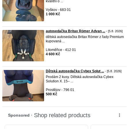
kvalitní o ...
Vyškov - 683 01
1 000 Kč
autosedačka Britax Römer Advan ...
- [5.8. 2026]
dětská autosedačka Britax Römer z řady Premium
kupovaná ...
Litoměřice - 412 01
4 600 Kč
Dětská autosedačka Cybex Solut ...
- [5.8. 2026]
Prodám 2 kusy. Dětská autosedačka Cybex
Solution X. 15– ...
Prostějov - 796 01
500 Kč