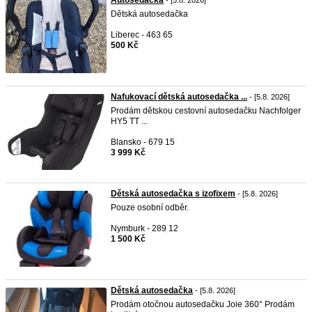
Autosedačka
- [5.8. 2026]
Dětská autosedačka
Liberec - 463 65
500 Kč
Nafukovací dětská autosedačka ...
- [5.8. 2026]
Prodám dětskou cestovní autosedačku Nachfolger
HY5 TT ...
Blansko - 679 15
3 999 Kč
Dětská autosedačka s izofixem
- [5.8. 2026]
Pouze osobní odběr.
Nymburk - 289 12
1 500 Kč
Dětská autosedačka
- [5.8. 2026]
Prodám otočnou autosedačku Joie 360° Prodám