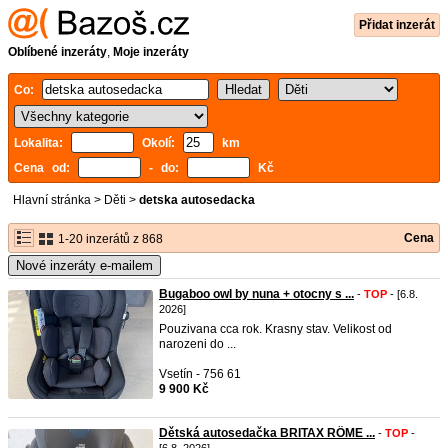
Přidat inzerát
Oblíbené inzeráty
,
Moje inzeráty
Co:
Lokalita:
Okolí:
km
Cena od:
- do:
Kč
Hlavní stránka
>
Děti
>
detska autosedacka
Cena
1-20 inzerátů z 868
Nové inzeráty e-mailem
Bugaboo owl by nuna + otocny s ...
-
TOP
- [6.8.
2026]
Pouzivana cca rok. Krasny stav. Velikost od
narozeni do ...
Vsetín - 756 61
9 900 Kč
Dětská autosedačka BRITAX RÖME ...
-
TOP
-