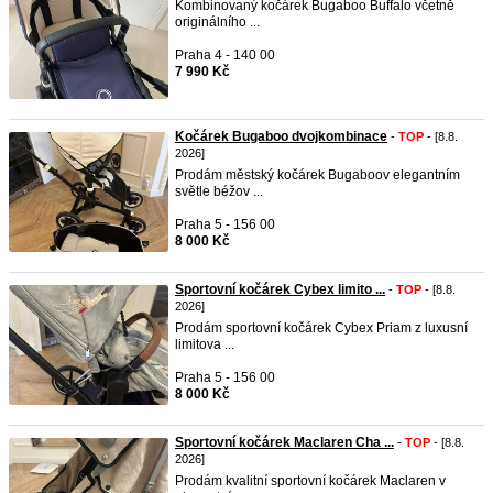
Kombinovaný kočárek Bugaboo Buffalo včetně
originálního ...
Praha 4 - 140 00
7 990 Kč
Kočárek Bugaboo dvojkombinace
-
TOP
- [8.8.
2026]
Prodám městský kočárek Bugaboov elegantním
světle béžov ...
Praha 5 - 156 00
8 000 Kč
Sportovní kočárek Cybex limito ...
-
TOP
- [8.8.
2026]
Prodám sportovní kočárek Cybex Priam z luxusní
limitova ...
Praha 5 - 156 00
8 000 Kč
Sportovní kočárek Maclaren Cha ...
-
TOP
- [8.8.
2026]
Prodám kvalitní sportovní kočárek Maclaren v