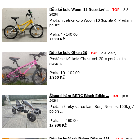
Dětské kolo Woom 16 (top stav) ...
-
TOP
- [8.8.
2026]
Prodám dětské kolo Woom 16 (top stav). Předání
pouze ...
Praha 4 - 140 00
7 000 Kč
Dětské kolo Ghost 20
-
TOP
- [8.8. 2026]
Prodám dívčí kolo Ghost, vel. 20, v perfektním
stavu, p ...
Praha 10 - 102 00
1 800 Kč
Šlapací kára BERG Black Editio ...
-
TOP
- [8.8.
2026]
Prodám 3 roky starou káru Berg. Nosnost 100kg, 7
poloh ...
Praha 6 - 160 00
17 900 Kč