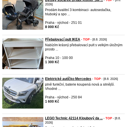
Dětský kočárek Britax Römer SM ...
-
TOP
- [8.8.
2026]
Prodám kvalitní 3 kombinaci- autosedačka,
hluboký a spo ...
Praha - východ - 251 01
8 000 Kč
Přebalovací pult IKEA
-
TOP
- [8.8. 2026]
Nabízím krásný přebalovací pult s velkým úložným
prosto ...
Praha 10 - 100 00
1 300 Kč
Elektrické autíčko Mercedes
-
TOP
- [8.8. 2026]
plně funkční, baterie koupená nová a silnější.
Vhodné ...
Praha - východ - 250 84
1 600 Kč
LEGO Technic 42114 Kloubový da ...
-
TOP
- [8.8.
2026]