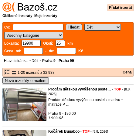
Přidat inzerát
Oblíbené inzeráty
,
Moje inzeráty
Co:
Lokalita:
Okolí:
km
Cena od:
- do:
Kč
Hlavní stránka
>
Děti
>
Praha 9 - Praha 99
Cena
1-20 inzerátů z 32 938
Nové inzeráty e-mailem
Prodám dětskou vyvýšenou poste ...
-
TOP
- [8.8.
2026]
Prodám dětskou vyvýšenou postel z masivu +
matrace P ...
Praha 9 - 196 00
3 900 Kč
Kočárek Bugaboo
-
TOP
- [8.8. 2026]