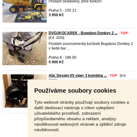
Prodám sestavený, plně funkční
Praha 5 - 155 21
3 950 Kč
DVOJKOCAREK - Bugaboo Donkey 2 ...
-
TOP
-
[8.8. 2026]
Prodám sourozenecký kočárek Bugaboo Donkey 2
v šedé bar ...
Praha 8 - 186 00
5 000 Kč
Abc Design 4S viper 3 kombina ...
-
TOP
- [8.8.
2026]
Prodám krásnou 3 kombinaci kočárku Abc Design
Používáme soubory cookies
4 S viper ...
Praha 10 - 100 00
Tyto webové stránky používají soubory cookies a
9 000 Kč
další sledovací nástroje s cílem vylepšení
uživatelského prostředí, zobrazení
přizpůsobeného obsahu a reklam, analýzy
Stránka:
1
2
3
Další
návštěvnosti webových stránek a zjištění zdroje
návštěvnosti.