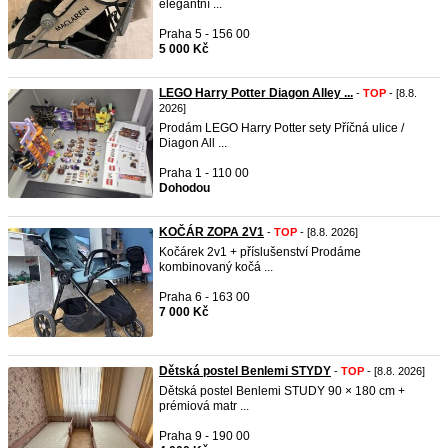
elegantní ...
Praha 5 - 156 00
5 000 Kč
LEGO Harry Potter Diagon Alley ...
-
TOP
- [8.8.
2026]
Prodám LEGO Harry Potter sety Příčná ulice /
Diagon All ...
Praha 1 - 110 00
Dohodou
KOČÁR ZOPA 2V1
-
TOP
- [8.8. 2026]
Kočárek 2v1 + příslušenství Prodáme
kombinovaný kočá ...
Praha 6 - 163 00
7 000 Kč
Dětská postel Benlemi STYDY
-
TOP
- [8.8. 2026]
Dětská postel Benlemi STUDY 90 × 180 cm +
prémiová matr ...
Praha 9 - 190 00