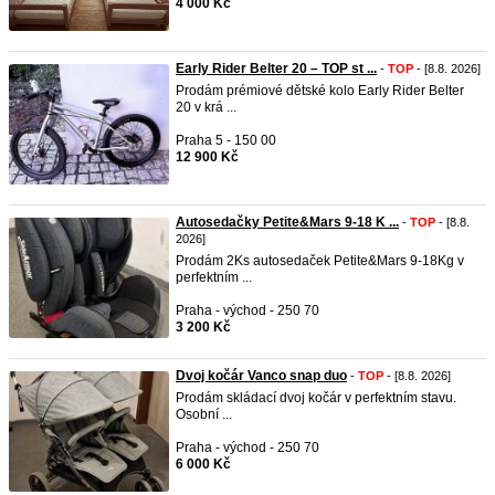
4 000 Kč
Early Rider Belter 20 – TOP st ...
-
TOP
- [8.8. 2026]
Prodám prémiové dětské kolo Early Rider Belter
20 v krá ...
Praha 5 - 150 00
12 900 Kč
Autosedačky Petite&Mars 9-18 K ...
-
TOP
- [8.8.
2026]
Prodám 2Ks autosedaček Petite&Mars 9-18Kg v
perfektním ...
Praha - východ - 250 70
3 200 Kč
Dvoj kočár Vanco snap duo
-
TOP
- [8.8. 2026]
Prodám skládací dvoj kočár v perfektním stavu.
Osobní ...
Praha - východ - 250 70
6 000 Kč