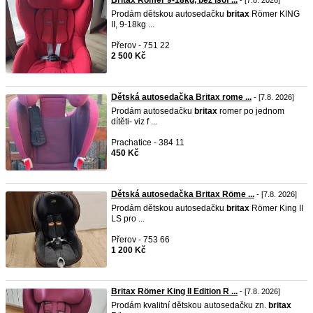
Britax Römer 9-18kg, bez isof ...
- [7.8. 2026]
Prodám dětskou autosedačku
britax
Römer KING
II, 9-18kg ...
Přerov - 751 22
2 500 Kč
Dětská autosedačka Britax rome ...
- [7.8. 2026]
Prodám autosedačku
britax
romer po jednom
dítěti- viz f ...
Prachatice - 384 11
450 Kč
Dětská autosedačka Britax Röme ...
- [7.8. 2026]
Prodám dětskou autosedačku
britax
Römer King II
LS pro ...
Přerov - 753 66
1 200 Kč
Britax Römer King II Edition R ...
- [7.8. 2026]
Prodám kvalitní dětskou autosedačku zn.
britax