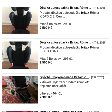
Dětská autosedačka Britax Röme ...
- [7.8. 2026]
Prodám dětskou autosedačku
britax
Römer
KIDFIX 2 S. Cen ...
Mladá Boleslav - 293 01
2 500 Kč
Dětská autosedačka Britax Röme ...
- [7.8. 2026]
Prodám dětskou autosedačku
britax
Römer
KIDFIX II XP. C ...
Mladá Boleslav - 293 01
2 500 Kč
Spěchá: Trojkombinace Britax R ...
- [7.8. 2026]
Z důvodu vyklízení prodám kompletní
trojkombinaci kočár ...
Liberec - 464 01
2 300 Kč