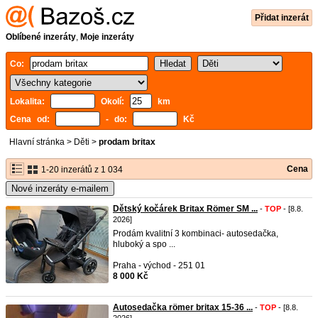
Přidat inzerát
Oblíbené inzeráty
,
Moje inzeráty
Co:
Lokalita:
Okolí:
km
Cena od:
- do:
Kč
Hlavní stránka
>
Děti
>
prodam britax
Cena
1-20 inzerátů z 1 034
Nové inzeráty e-mailem
Dětský kočárek Britax Römer SM ...
-
TOP
- [8.8.
2026]
Prodám kvalitní 3 kombinaci- autosedačka,
hluboký a spo ...
Praha - východ - 251 01
8 000 Kč
Autosedačka römer britax 15-36 ...
-
TOP
- [8.8.