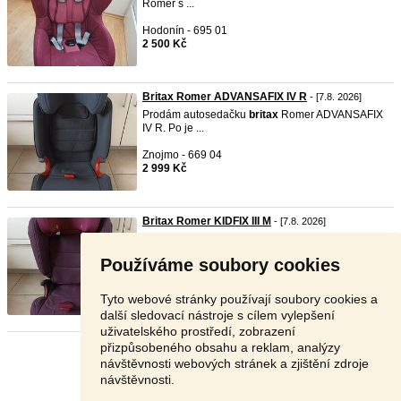
Römer s ...
Hodonín - 695 01
2 500 Kč
Britax Romer ADVANSAFIX IV R
- [7.8. 2026]
Prodám autosedačku
britax
Romer ADVANSAFIX
IV R. Po je ...
Znojmo - 669 04
2 999 Kč
Britax Romer KIDFIX III M
- [7.8. 2026]
Prodám autosedačku
britax
Romer KIDFIX III M.
Po jedno ...
Používáme soubory cookies
Znojmo - 669 04
2 300 Kč
Tyto webové stránky používají soubory cookies a
další sledovací nástroje s cílem vylepšení
uživatelského prostředí, zobrazení
přizpůsobeného obsahu a reklam, analýzy
Stránka:
1
2
3
Další
návštěvnosti webových stránek a zjištění zdroje
návštěvnosti.