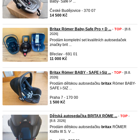
Baby- Safe P ...
České Budějovice - 370 07
14 500 Kč
Britax Römer Baby-Safe Pro + D ...
-
TOP
- [8.8.
2026]
Prodám kompletní set kvalitních autosedaček
značky brit ...
Břeclav - 691 01
11 000 Kč
Britax Römer BABY - SAFE i-Siz ...
-
TOP
- [8.8.
2026]
Prodám dětskou autosedačku
britax
Römer BABY-
SAFE i-SIZ ...
Praha 7 - 170 00
1 500 Kč
Dětská autosedačka BRITAX RÖME ...
-
TOP
-
[8.8. 2026]
Prodám dětskou autosedačku
britax
RÖMER
Kidfix III S. V ...