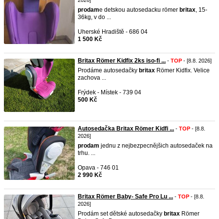
2026]
prodam
e detskou autosedacku römer
britax
, 15-
36kg, v do ...
Uherské Hradiště - 686 04
1 500 Kč
Britax Römer Kidfix 2ks iso-fi ...
-
TOP
- [8.8. 2026]
Prodáme autosedačky
britax
Römer Kidfix. Velice
zachova ...
Frýdek - Místek - 739 04
500 Kč
Autosedačka Britax Römer Kidfi ...
-
TOP
- [8.8.
2026]
prodam
jednu z nejbezpecnějšich autosedaček na
trhu. ...
Opava - 746 01
2 990 Kč
Britax Römer Baby- Safe Pro Lu ...
-
TOP
- [8.8.
2026]
Prodám set dětské autosedačky
britax
Römer