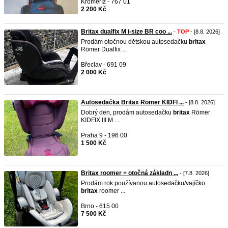
Kroměříž - 767 01
2 200 Kč
Britax dualfix M i-size BR coo ...
-
TOP
- [8.8. 2026]
Prodám otočnou dětskou autosedačku
britax
Römer Dualfix ...
Břeclav - 691 09
2 000 Kč
Autosedačka Britax Römer KIDFI ...
- [8.8. 2026]
Dobrý den, prodám autosedačku
britax
Römer
KIDFIX III M ...
Praha 9 - 196 00
1 500 Kč
Britax roomer + otočná základn ...
- [7.8. 2026]
Prodám rok používanou autosedačku/vajíčko
britax
roomer ...
Brno - 615 00
7 500 Kč