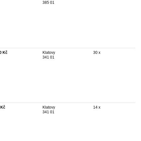
385 01
0 Kč
Klatovy
30 x
341 01
 Kč
Klatovy
14 x
341 01