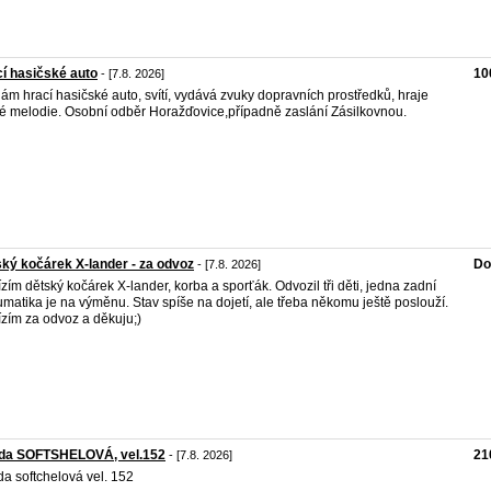
í hasičské auto
10
- [7.8. 2026]
ám hrací hasičské auto, svítí, vydává zvuky dopravních prostředků, hraje
é melodie. Osobní odběr Horažďovice,případně zaslání Zásilkovnou.
ký kočárek X-lander - za odvoz
Do
- [7.8. 2026]
zím dětský kočárek X-lander, korba a sporťák. Odvozil tři děti, jedna zadní
matika je na výměnu. Stav spíše na dojetí, ale třeba někomu ještě poslouží.
zím za odvoz a děkuju;)
da SOFTSHELOVÁ, vel.152
21
- [7.8. 2026]
a softchelová vel. 152