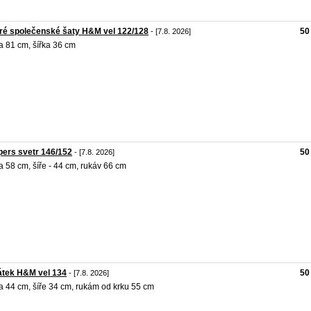
ré společenské šaty H&M vel 122/128
50
- [7.8. 2026]
a 81 cm, šířka 36 cm
ers svetr 146/152
50
- [7.8. 2026]
a 58 cm, šíře - 44 cm, rukáv 66 cm
átek H&M vel 134
50
- [7.8. 2026]
a 44 cm, šíře 34 cm, rukám od krku 55 cm