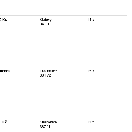
0 Kč
Klatovy
14 x
341 01
hodou
Prachatice
15 x
384 72
0 Kč
Strakonice
12 x
387 11