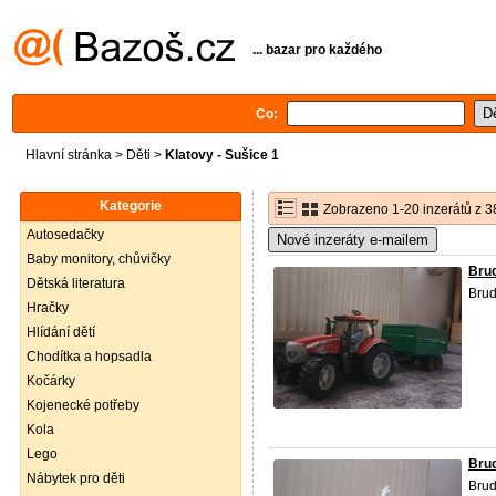
... bazar pro každého
Co:
Hlavní stránka
>
Děti
>
Klatovy - Sušice 1
Kategorie
Zobrazeno 1-20 inzerátů z 3
Autosedačky
Nové inzeráty e-mailem
Baby monitory, chůvičky
Brud
Dětská literatura
Brud
Hračky
Hlídání dětí
Chodítka a hopsadla
Kočárky
Kojenecké potřeby
Kola
Lego
Brud
Nábytek pro děti
Brud