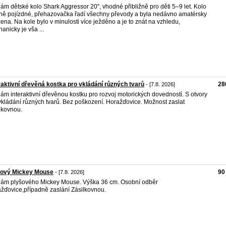
ám dětské kolo Shark Aggressor 20", vhodné přibližně pro děti 5–9 let. Kolo
lně pojízdné, přehazovačka řadí všechny převody a byla nedávno amatérsky
zena. Na kole bylo v minulosti více ježděno a je to znát na vzhledu,
anicky je vša ...
raktivní dřevěná kostka pro vkládání různých tvarů
28
- [7.8. 2026]
ám interaktivní dřevěnou kostku pro rozvoj motorických dovedností. S otvory
vkládání různých tvarů. Bez poškození. Horažďovice. Možnost zaslat
lkovnou.
šový Mickey Mouse
90
- [7.8. 2026]
ám plyšového Mickey Mouse. Výška 36 cm. Osobní odběr
žďovice,případně zaslání Zásilkovnou.