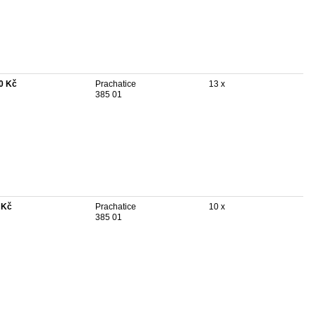
0 Kč
Prachatice
13 x
385 01
 Kč
Prachatice
10 x
385 01