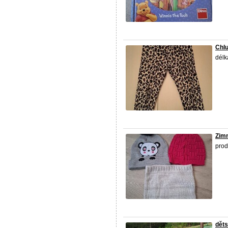
Chlu
délk
Zimn
prod
děts