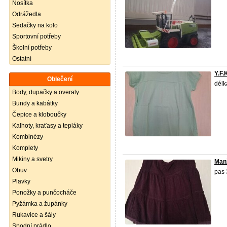
Nosítka
Odrážedla
Sedačky na kolo
Sportovní potřeby
Školní potřeby
Ostatní
Y.F.
Oblečení
délk
Body, dupačky a overaly
Bundy a kabátky
Čepice a kloboučky
Kalhoty, kraťasy a tepláky
Kombinézy
Komplety
Mikiny a svetry
Man
Obuv
pas 
Plavky
Ponožky a punčocháče
Pyžámka a župánky
Rukavice a šály
Spodní prádlo