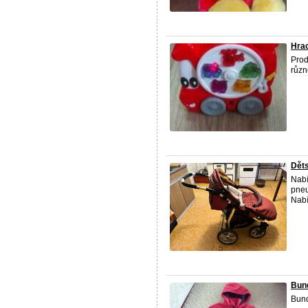
Hrac
Prod
různ
Děts
Nabí
pneu
Nabí
Bun
Bund