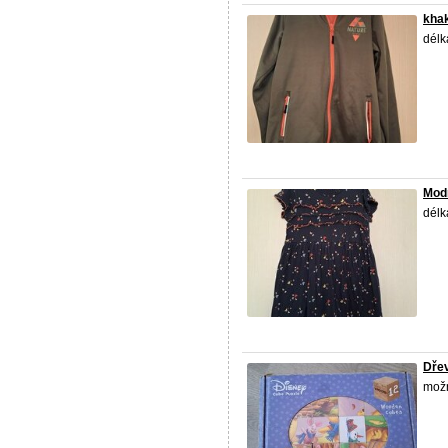
khak
délk
Modr
délk
Dře
možn