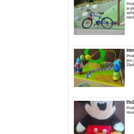
Prod
je p
seří
mech
Inte
Prod
pro 
Zási
Ply
Prod
Hora