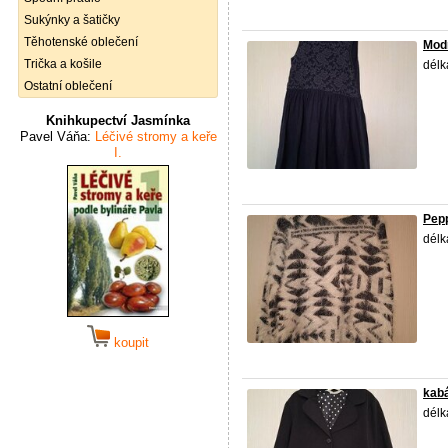
Sukýnky a šatičky
Těhotenské oblečení
Mod
Trička a košile
délk
Ostatní oblečení
Knihkupectví Jasmínka
Pavel Váňa:
Léčivé stromy a keře
I.
Pepp
délk
koupit
kab
délk