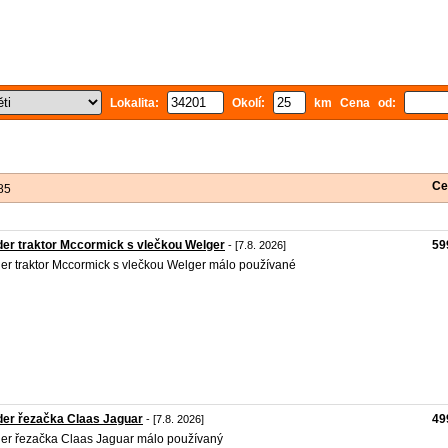
Lokalita:
Okolí:
km Cena od:
Ce
85
er traktor Mccormick s vlečkou Welger
59
- [7.8. 2026]
er traktor Mccormick s vlečkou Welger málo používané
er řezačka Claas Jaguar
49
- [7.8. 2026]
er řezačka Claas Jaguar málo používaný