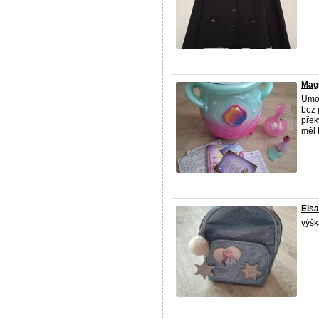
Magi
Umož
bez 
přek
měl 
Elsa
výšk