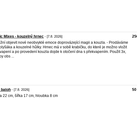
c Mixes - kouzelný hrnec
25
- [7.8. 2026]
ní objevit nové neobvyklé emoce doprovázející magii a kouzla. - Prodáváme
plyšáka a kouzelné hůlky. Hrnec má v sobě krabičku, do které je možno vložit
vapení a po provedení kouzla dojde k otočení dna s překvapením. Použit 3x,
by obs ...
 batoh
50
- [7.8. 2026]
a 22 cm, šířka 17 cm, hloubka 8 cm