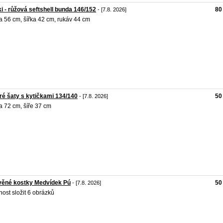
i - růžová seftshell bunda 146/152
80
- [7.8. 2026]
a 56 cm, šířka 42 cm, rukáv 44 cm
é šaty s kytičkami 134/140
50
- [7.8. 2026]
a 72 cm, šíře 37 cm
věné kostky Medvídek Pú
50
- [7.8. 2026]
ost složit 6 obrázků