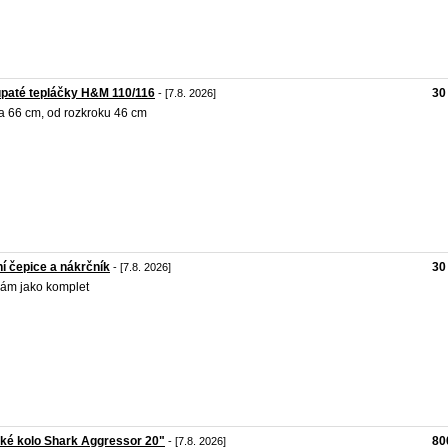
paté tepláčky H&M 110/116
30
- [7.8. 2026]
a 66 cm, od rozkroku 46 cm
í čepice a nákrčník
30
- [7.8. 2026]
ám jako komplet
ké kolo Shark Aggressor 20"
80
- [7.8. 2026]