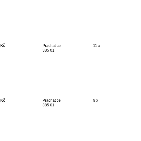
 Kč
Prachatice
11 x
385 01
 Kč
Prachatice
9 x
385 01