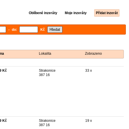
Oblíbené inzeráty
Moje inzeráty
Přidat inzerát
- do:
Kč
na
Lokalita
Zobrazeno
9 Kč
Strakonice
33 x
387 16
9 Kč
Strakonice
19 x
387 16