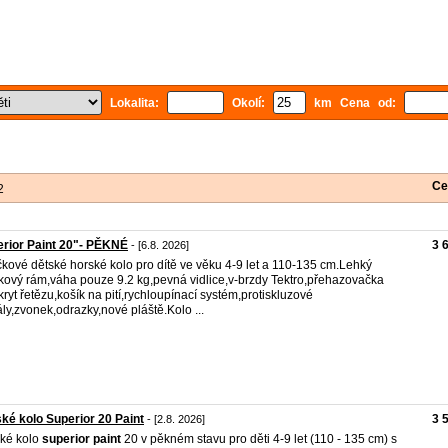
Lokalita:
Okolí:
km Cena od:
Ce
2
rior Paint 20"- PĚKNÉ
3 
- [6.8. 2026]
kové dětské horské kolo pro dítě ve věku 4-9 let a 110-135 cm.Lehký
íkový rám,váha pouze 9.2 kg,pevná vidlice,v-brzdy Tektro,přehazovačka
kryt řetězu,košík na pití,rychloupínací systém,protiskluzové
ly,zvonek,odrazky,nové pláště.Kolo ...
ké kolo Superior 20 Paint
3 
- [2.8. 2026]
ké kolo
superior
paint
20 v pěkném stavu pro děti 4-9 let (110 - 135 cm) s