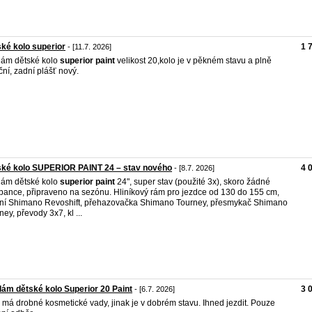
ké kolo superior
1 
- [11.7. 2026]
ám dětské kolo
superior
paint
velikost 20,kolo je v pěkném stavu a plně
ční, zadní plášť nový.
ské kolo SUPERIOR PAINT 24 – stav nového
4 
- [8.7. 2026]
ám dětské kolo
superior
paint
24", super stav (použité 3x), skoro žádné
bance, připraveno na sezónu. Hliníkový rám pro jezdce od 130 do 155 cm,
ní Shimano Revoshift, přehazovačka Shimano Tourney, přesmykač Shimano
ney, převody 3x7, kl ...
ám dětské kolo Superior 20 Paint
3 
- [6.7. 2026]
 má drobné kosmetické vady, jinak je v dobrém stavu. Ihned jezdit. Pouze