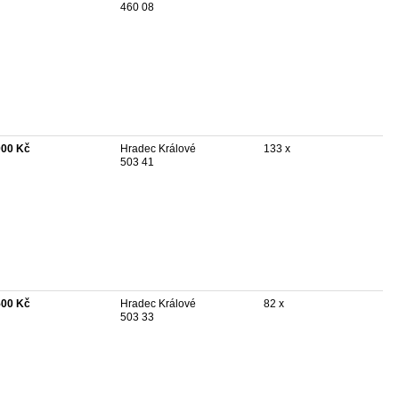
460 08
000 Kč
Hradec Králové
133 x
503 41
500 Kč
Hradec Králové
82 x
503 33