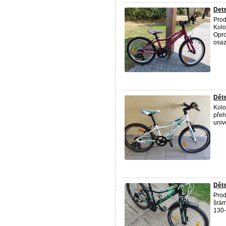
Dets
Prod
Kolo
Opro
osaze
Děts
Kolo
přeh
univ
Dět
Prod
šrám
130-