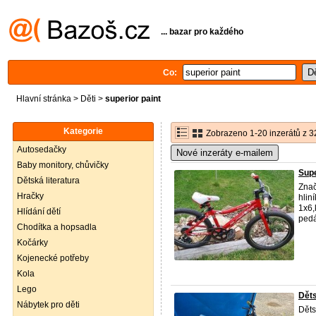
... bazar pro každého
Co:
Hlavní stránka
>
Děti
>
superior paint
Kategorie
Zobrazeno 1-20 inzerátů z 3
Autosedačky
Nové inzeráty e-mailem
Baby monitory, chůvičky
Supe
Dětská literatura
Znač
Hračky
hlin
1x6,
Hlídání dětí
pedá
Chodítka a hopsadla
Kočárky
Kojenecké potřeby
Kola
Lego
Děts
Nábytek pro děti
Děts