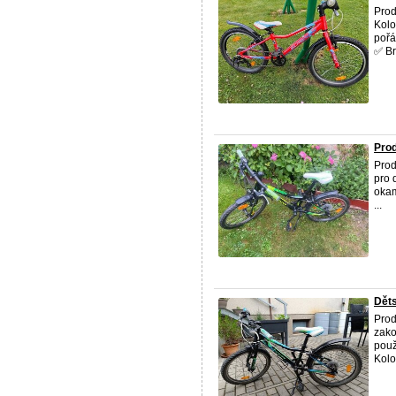
Prod
Kolo
pořá
✅ Brz
Prod
Prod
pro 
okam
...
Děts
Prod
zako
použ
Kolo 