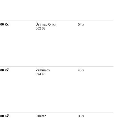
000 Kč
Ústí nad Orlicí
54 x
562 03
800 Kč
Pelhřimov
45 x
394 46
500 Kč
Liberec
36 x