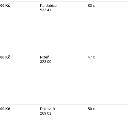
200 Kč
Pardubice
83 x
533 41
700 Kč
Plzeň
47 x
323 00
000 Kč
Rakovník
50 x
269 01