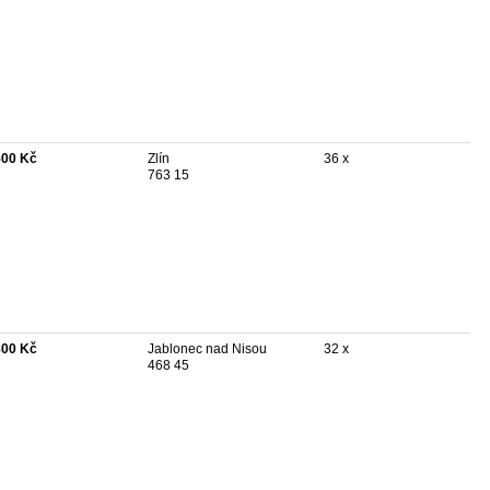
500 Kč
Zlín
36 x
763 15
800 Kč
Jablonec nad Nisou
32 x
468 45