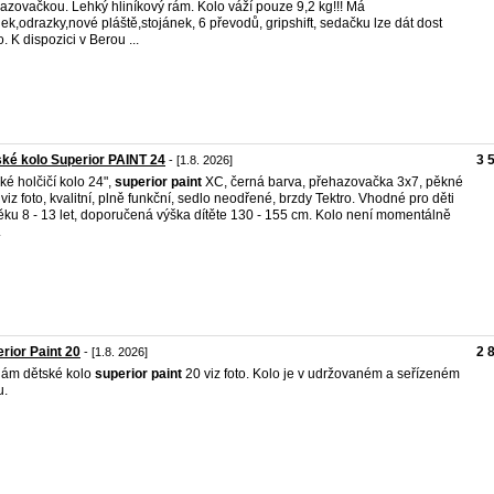
azovačkou. Lehký hliníkový rám. Kolo váží pouze 9,2 kg!!! Má
ek,odrazky,nové pláště,stojánek, 6 převodů, gripshift, sedačku lze dát dost
o. K dispozici v Berou ...
ké kolo Superior PAINT 24
3 
- [1.8. 2026]
ké holčičí kolo 24",
superior
paint
XC, černá barva, přehazovačka 3x7, pěkné
 viz foto, kvalitní, plně funkční, sedlo neodřené, brzdy Tektro. Vhodné pro děti
ěku 8 - 13 let, doporučená výška dítěte 130 - 155 cm. Kolo není momentálně
.
rior Paint 20
2 
- [1.8. 2026]
ám dětské kolo
superior
paint
20 viz foto. Kolo je v udržovaném a seřízeném
u.