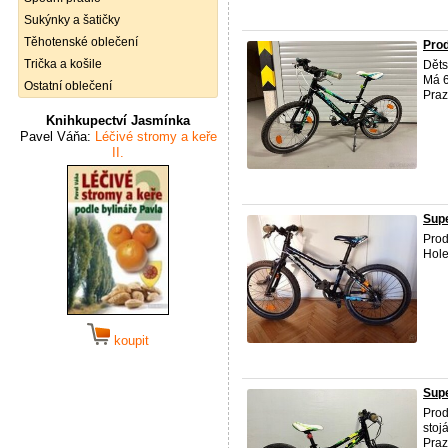
Sukýnky a šatičky
Těhotenské oblečení
Prod
Trička a košile
Děts
Má 6
Ostatní oblečení
Praz
Knihkupectví Jasmínka
Pavel Váňa:
Léčivé stromy a keře
II.
Supe
Prod
Hole
koupit
Supe
Prod
stoj
Praz