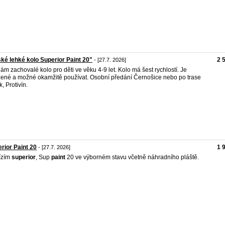
ké lehké kolo Superior Paint 20"
2 
- [27.7. 2026]
ám zachovalé kolo pro děti ve věku 4-9 let. Kolo má šest rychlostí. Je
zené a možné okamžitě používat. Osobní předání Černošice nebo po trase
, Protivín.
rior Paint 20
1 
- [27.7. 2026]
ízím
superior
, Sup
paint
20 ve výborném stavu včetně náhradního pláště.