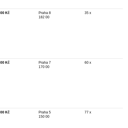
000 Kč
Praha 8
35 x
182 00
500 Kč
Praha 7
60 x
170 00
000 Kč
Praha 5
77 x
150 00