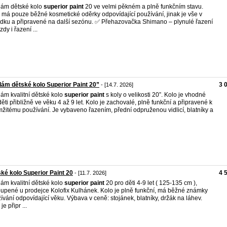
ám dětské kolo
superior
paint
20 ve velmi pěkném a plně funkčním stavu.
 má pouze běžné kosmetické oděrky odpovídající používání, jinak je vše v
dku a připravené na další sezónu. ✅ Přehazovačka Shimano – plynulé řazení
dy i řazení ...
ám dětské kolo Superior Paint 20”
3 
- [14.7. 2026]
ám kvalitní dětské kolo
superior
paint
s koly o velikosti 20”. Kolo je vhodné
děti přibližně ve věku 4 až 9 let. Kolo je zachovalé, plně funkční a připravené k
žitému používání. Je vybaveno řazením, přední odpruženou vidlicí, blatníky a
ké kolo Superior Paint 20
4 
- [11.7. 2026]
ám kvalitní dětské kolo
superior
paint
20 pro děti 4-9 let ( 125-135 cm ),
upené u prodejce Kolofix Kulhánek. Kolo je plně funkční, má běžné známky
ívání odpovídající věku. Výbava v ceně: stojánek, blatníky, držák na láhev.
je připr ...