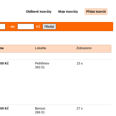
Oblíbené inzeráty
Moje inzeráty
Přidat inzerát
- do:
Kč
na
Lokalita
Zobrazeno
600 Kč
Pelhřimov
15 x
393 01
500 Kč
Beroun
27 x
266 01