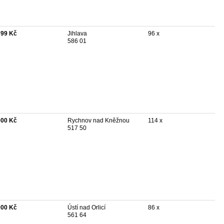
799 Kč
Jihlava
96 x
586 01
000 Kč
Rychnov nad Kněžnou
114 x
517 50
000 Kč
Ústí nad Orlicí
86 x
561 64