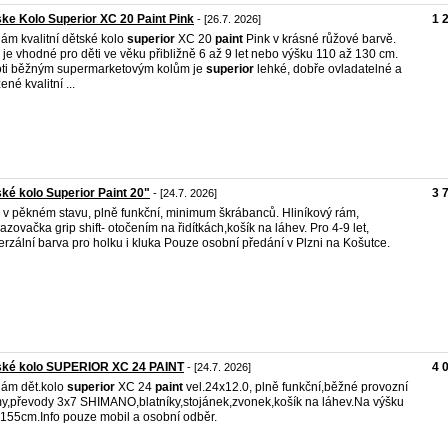
ke Kolo Superior XC 20 Paint Pink
1 
- [26.7. 2026]
ám kvalitní dětské kolo
superior
XC 20
paint
Pink v krásné růžové barvě.
 je vhodné pro děti ve věku přibližně 6 až 9 let nebo výšku 110 až 130 cm.
ti běžným supermarketovým kolům je
superior
lehké, dobře ovladatelné a
né kvalitní ...
ké kolo Superior Paint 20"
3 
- [24.7. 2026]
 v pěkném stavu, plně funkční, minimum škrábanců. Hliníkový rám,
azovačka grip shift- otočením na řidítkách,košík na láhev. Pro 4-9 let,
erzální barva pro holku i kluka Pouze osobní předání v Plzni na Košutce.
ské kolo SUPERIOR XC 24 PAINT
4 
- [24.7. 2026]
ám dět.kolo
superior
XC 24
paint
vel.24x12.0, plně funkční,běžné provozní
y,převody 3x7 SHIMANO,blatníky,stojánek,zvonek,košík na láhev.Na výšku
155cm.Info pouze mobil a osobní odběr.