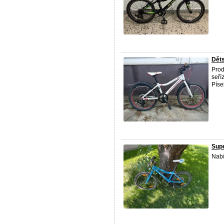
Děts
Prod
seří
Písek
Supe
Nab