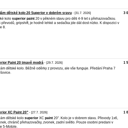
ám dětské kolo 20 Superior v dobrém sravu
3 
- [31.7. 2026]
ké kolo
superior
paint
20 v pěkném stavu pro děti 4-9 let s přehazovačkou.
 převodů, gripshift, je hodně lehké a sedačka jde dát dost nízko. K dispozici v
e 8.
rior Paint 20 tmavě modrá
1 
- [29.7. 2026]
ám dětské kolo. Běžně oděrky z provozu, ale vše funguje. Předání Praha 7
šovice.
rior XC Paint 20”
1 
- [27.7. 2026]
ám dětské kolo
superior
XC
paint
20”. Kolo je v dobrem stavu. Převody 1x6,
ánek, chránič přehazovačky, zvonek, zadní světlo. Pouze osobni predani v
e 5-Motole.