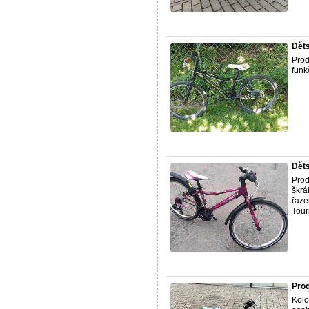
Děts
Prod
funk
Dět
Prod
škrá
řaze
Tour
Prod
Kolo