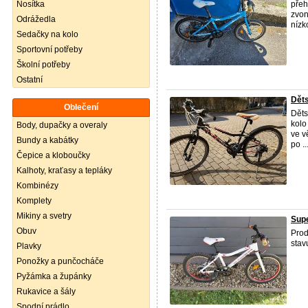
Nosítka
přeh
zvon
Odrážedla
nízk
Sedačky na kolo
Sportovní potřeby
Školní potřeby
Ostatní
Děts
Oblečení
Děts
kolo
Body, dupačky a overaly
ve v
Bundy a kabátky
po ..
Čepice a kloboučky
Kalhoty, kraťasy a tepláky
Kombinézy
Komplety
Mikiny a svetry
Supe
Obuv
Prod
stav
Plavky
Ponožky a punčocháče
Pyžámka a župánky
Rukavice a šály
Spodní prádlo