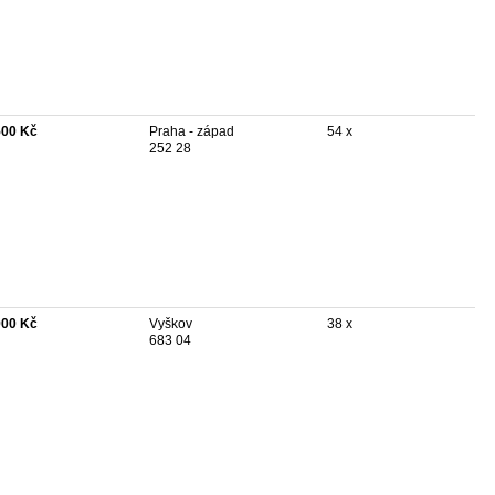
500 Kč
Praha - západ
54 x
252 28
900 Kč
Vyškov
38 x
683 04