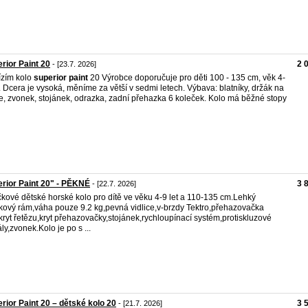
rior Paint 20
2 
- [23.7. 2026]
zím kolo
superior
paint
20 Výrobce doporučuje pro děti 100 - 135 cm, věk 4-
t. Dcera je vysoká, měníme za větší v sedmi letech. Výbava: blatníky, držák na
e, zvonek, stojánek, odrazka, zadní přehazka 6 koleček. Kolo má běžné stopy
rior Paint 20" - PĚKNÉ
3 
- [22.7. 2026]
kové dětské horské kolo pro dítě ve věku 4-9 let a 110-135 cm.Lehký
íkový rám,váha pouze 9.2 kg,pevná vidlice,v-brzdy Tektro,přehazovačka
kryt řetězu,kryt přehazovačky,stojánek,rychloupínací systém,protiskluzové
ly,zvonek.Kolo je po s ...
rior Paint 20 – dětské kolo 20
3 
- [21.7. 2026]