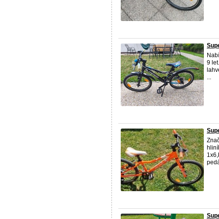
Supe
Nabí
9 le
lahv
...
Supe
Znač
hlin
1x6,
pedá
Supe